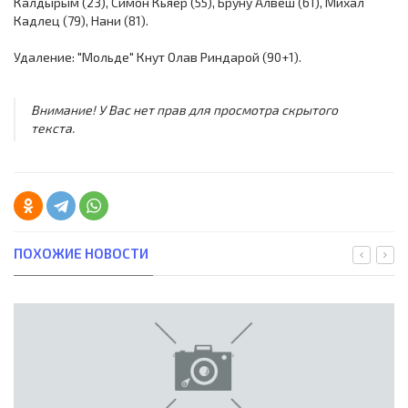
Калдырым (23), Симон Кьяер (55), Бруну Алвеш (61), Михал
Кадлец (79), Нани (81).
Удаление: "Мольде" Кнут Олав Риндарой (90+1).
Внимание! У Вас нет прав для просмотра скрытого
текста.
ПОХОЖИЕ НОВОСТИ