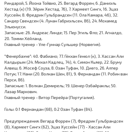
Риндарой, 5. Йоона Тойвио, 25. Вегард Форрен; 6. Даниэль
Хестад (к) (19. Эйрик Хестад, 76), 7. Хармеет Сингх, 16. Эцаз
Хуссейн; 8. Фредрик Гульбрандсен (11. Ола Камара, 46), 32.
Сандер Свендсен (4. Лунан Габриэльсен, 86), 24. Мохамед
Эльюнусси.
Запасные: 26. Андреас Линде; 15. Пер Эгиль Фло; 21. Агналдо,
20. Томми Хёйланд.
Главный тренер - Уле-Гуннар Сульшер (Норвегия).
"Фенербахче": 40. Фабиано; 77. Гёкхан Генюл (к), 3. Хассан Али
Калдырым (24. Михал Кадлец, 74), 4. Симон Кьяер, 22. Бруну
Алвеш; 6. Жосеф Соуза, 8. Озан Туфан, 10. Диего, 26. Алпер
Потук; 17. Нани (20. Волкан Шен, 81), 9. Фернандан (11. Робин ван
Перси, 86).
Запасные: 1. Волкан Демирель; 19. Шенер Озбайраклы; 50.
Лазар Маркович.
Главный тренер - Витор Перейра (Португалия).
Голы: 0:1 Фернандан (68), 0:2 Озан Туфан (84).
Предупреждения: Вегард Форрен (7), Фредрик Гульбрандсен
(8), Хармеет Сингх (62), Эцаз Хуссейн (77) - Хассан Али