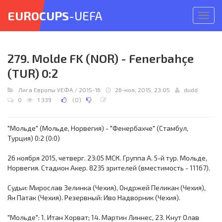
EUROCUPS
-UEFA
Откр
меню
279. Molde FK (NOR) - Fenerbahçe
(TUR) 0:2
Лига Европы УЕФА
/
2015-16
26-ноя, 2015, 23:05
dudd
0
1 339
(
0
)
"Мольде" (Мольде, Норвегия) - "Фенербахче" (Стамбул,
Турция) 0:2 (0:0)
26 ноября 2015, четверг. 23:05 МСК. Группа A. 5-й тур. Мольде,
Норвегия. Стадион Акер. 8235 зрителей (вместимость - 11167).
Судьи: Мирослав Зелинка (Чехия), Ондржей Пеликан (Чехия),
Ян Патак (Чехия). Резервный: Иво Надворник (Чехия).
"Мольде": 1. Итан Хорват; 14. Мартин Линнес, 23. Кнут Олав