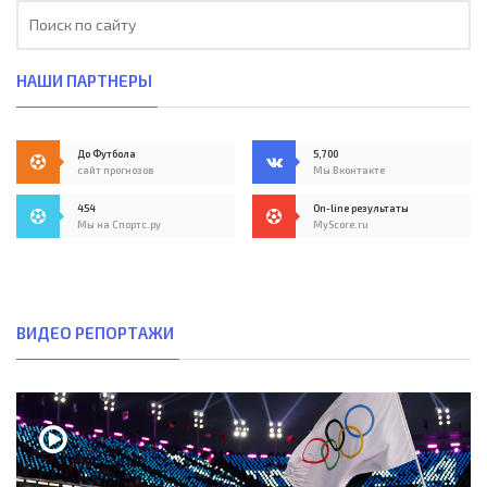
НАШИ ПАРТНЕРЫ
До Футбола
5,700
сайт прогнозов
Мы Вконтакте
454
On-line результаты
Мы на Спортс.ру
MyScore.ru
ВИДЕО РЕПОРТАЖИ