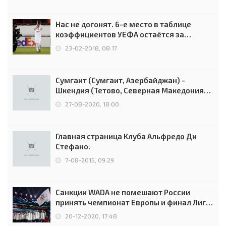
Нас не догонят. 6-е место в таблице
коэффициентов УЕФА остаётся за
Россией
23-02-2018, 08:17
Сумгаит (Сумгаит, Азербайджан) -
Шкендия (Тетово, Северная Македония) -
0:2 (0:0)
27-08-2020, 18:00
Главная страница Клуба Альфредо Ди
Стефано.
7-08-2015, 09:29
Санкции WADA не помешают России
принять чемпионат Европы и финал Лиги
чемпионов.
20-12-2020, 17:48