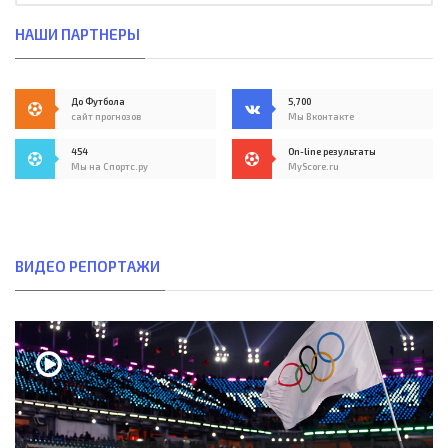
НАШИ ПАРТНЕРЫ
До Футбола
5,700
сайт прогнозов
Мы Вконтакте
454
On-line результаты
Мы на Спортс.ру
MyScore.ru
ВИДЕО РЕПОРТАЖИ