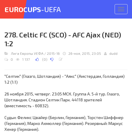
EUROCUPS
-UEFA
Откр
меню
278. Celtic FC (SCO) - AFC Ajax (NED)
1:2
Лига Европы УЕФА
/
2015-16
26-ноя, 2015, 23:05
dudd
0
1 137
(
0
)
"Селтик" (Глазго, Шотландия) - "Аякс" (Амстердам, Голландия)
1:2 (1:1)
26 ноября 2015, четверг. 23:05 МСК. Группа A. 5-й тур. Глазго,
Шотландия. Стадион Селтик Парк. 44118 зрителей
(вместимость - 60832).
Судьи: Феликс Цвайер (Берлин, Германия), Торстен Шиффнер
(Германия), Марко Ахмюллер (Германия). Резервный: Маркус
Хекер (Германия).