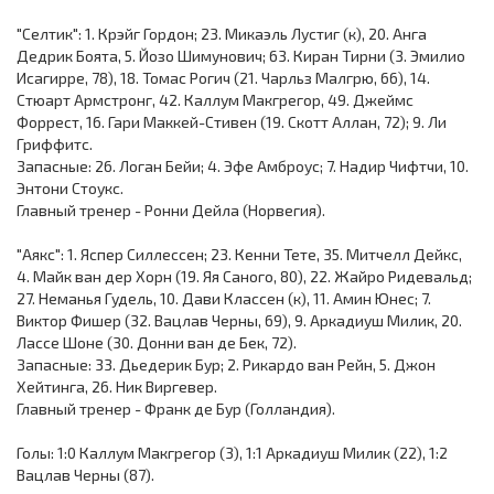
"Селтик": 1. Крэйг Гордон; 23. Микаэль Лустиг (к), 20. Анга
Дедрик Боята, 5. Йозо Шимунович; 63. Киран Тирни (3. Эмилио
Исагирре, 78), 18. Томас Рогич (21. Чарльз Малгрю, 66), 14.
Стюарт Армстронг, 42. Каллум Макгрегор, 49. Джеймс
Форрест, 16. Гари Маккей-Стивен (19. Скотт Аллан, 72); 9. Ли
Гриффитс.
Запасные: 26. Логан Бейи; 4. Эфе Амброус; 7. Надир Чифтчи, 10.
Энтони Стоукс.
Главный тренер - Ронни Дейла (Норвегия).
"Аякс": 1. Яспер Силлессен; 23. Кенни Тете, 35. Митчелл Дейкс,
4. Майк ван дер Хорн (19. Яя Саного, 80), 22. Жайро Ридевальд;
27. Неманья Гудель, 10. Дави Классен (к), 11. Амин Юнес; 7.
Виктор Фишер (32. Вацлав Черны, 69), 9. Аркадиуш Милик, 20.
Лассе Шоне (30. Донни ван де Бек, 72).
Запасные: 33. Дьедерик Бур; 2. Рикардо ван Рейн, 5. Джон
Хейтинга, 26. Ник Виргевер.
Главный тренер - Франк де Бур (Голландия).
Голы: 1:0 Каллум Макгрегор (3), 1:1 Аркадиуш Милик (22), 1:2
Вацлав Черны (87).