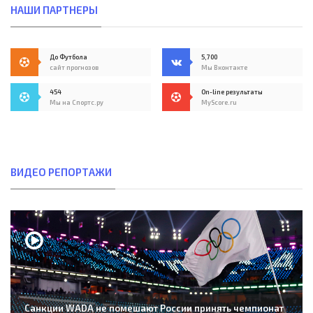
НАШИ ПАРТНЕРЫ
До Футбола
5,700
сайт прогнозов
Мы Вконтакте
454
On-line результаты
Мы на Спортс.ру
MyScore.ru
ВИДЕО РЕПОРТАЖИ
Санкции WADA не помешают России принять чемпионат