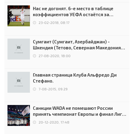
Нас не догонят. 6-е место в таблице
коэффициентов УЕФА остаётся за
Россией
23-02-2018, 08:17
Сумгаит (Сумгаит, Азербайджан) -
Шкендия (Тетово, Северная Македония) -
0:2 (0:0)
27-08-2020, 18:00
Главная страница Клуба Альфредо Ди
Стефано.
7-08-2015, 09:29
Санкции WADA не помешают России
принять чемпионат Европы и финал Лиги
чемпионов.
20-12-2020, 17:48