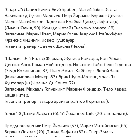
"Спарта": Давид Бичик, Якуб Брабец, Матей Гибш, Коста
Намоинесу, Лукаш Маречек, Петр Йирачек, Боржек Дочкал,
Марек Матейовски, Ладислав Крейчи, Давид Лафата (к)
(Лукаш Юлиш, 90), Кеинде Фатай (Тьемоко Конате, 88).
Запасные: Марек Штех, Марио Голек, Маркус Штайнхёфер,
Фрэнсис Лицинги, Йозеф Гушбауэр.
Главный тренер - Зденек Щасны (Чехия).
"Шальке-04": Ральф Ферман, Жуниор Кайсара, Кан Айхан,
Деннис Аого, Роман Нойштедтер, Йоханнес Гайс, Леон Горецка
(Зеад Колашинац, 87), Пьер-Эмиль Хёйбьерг, Лерой Зане
(Максимилиан Мейер, 82), Эрик Шупо-Мотинг, Клас-Ян
Хунтелар (к) (Франко Ди Санто, 77).
Запасные: Михаэль Гспурнинг, Марвин Фридрих, Тило Керер,
Саша Ритер.
Главный тренер - Андре Брайтенрайтер (Германия).
Голы: 1:0 Давид Лафата (6), 1:1 Йоханнес Гайс (20, с пенальти).
Предупреждения: Петр Йирачек (53), Марек Матейовски (66),
Боржек Дочкал (70), Давид Лафата (82) - Пьер-Эмиль