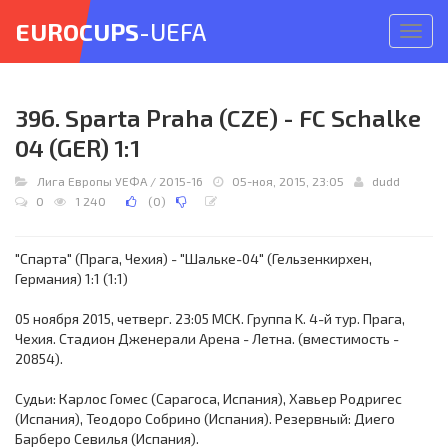
EUROCUPS
-UEFA
Откр
меню
396. Sparta Praha (CZE) - FC Schalke
04 (GER) 1:1
Лига Европы УЕФА
/
2015-16
05-ноя, 2015, 23:05
dudd
0
1 240
(
0
)
"Спарта" (Прага, Чехия) - "Шальке-04" (Гельзенкирхен,
Германия) 1:1 (1:1)
05 ноября 2015, четверг. 23:05 МСК. Группа K. 4-й тур. Прага,
Чехия. Стадион Дженерали Арена - Летна. (вместимость -
20854).
Судьи: Карлос Гомес (Сарагоса, Испания), Хавьер Родригес
(Испания), Теодоро Собрино (Испания). Резервный: Диего
Барберо Севилья (Испания).