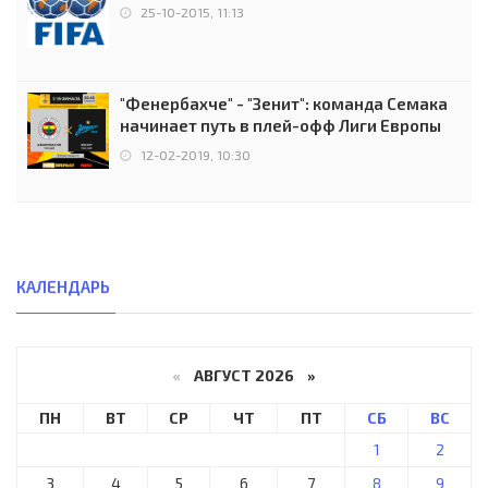
25-10-2015, 11:13
"Фенербахче" - "Зенит": команда Семака
начинает путь в плей-офф Лиги Европы
12-02-2019, 10:30
КАЛЕНДАРЬ
«
АВГУСТ 2026 »
ПН
ВТ
СР
ЧТ
ПТ
СБ
ВС
1
2
3
4
5
6
7
8
9