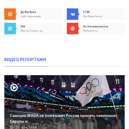
До Футбола
5,700
сайт прогнозов
Мы Вконтакте
454
On-line результаты
Мы на Спортс.ру
MyScore.ru
ВИДЕО РЕПОРТАЖИ
Санкции WADA не помешают России принять чемпионат
Европы и..
20-дек, 17:48