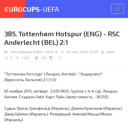
EUROCUPS
-UEFA
Откр
меню
385. Tottenham Hotspur (ENG) - RSC
Anderlecht (BEL) 2:1
Лига Европы УЕФА
/
2015-16
05-ноя, 2015, 23:05
dudd
0
1 142
(
0
)
"Тоттенхэм Хотспур" (Лондон, Англия) - "Андерлехт"
(Брюссель, Бельгия) 2:1 (1:0)
05 ноября 2015, четверг. 23:05 МСК. Группа J. 4-й тур. Лондон,
Англия. Стадион Уайт Харт Лэйн. (вместимость - 36310).
Судьи: Орель Гринфельд (Израиль), Данни Красиков (Израиль),
Двир Шимон (Израиль). Резервный: Амихай Иешуа Мозес
(Израиль).