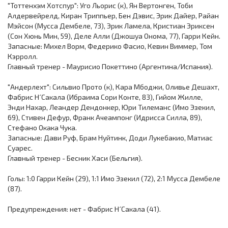
"Тоттенхэм Хотспур": Уго Льорис (к), Ян Вертонген, Тоби
Алдервейрелд, Киран Триппьер, Бен Дэвис, Эрик Дайер, Райан
Мэйсон (Мусса Дембеле, 73), Эрик Ламела, Кристиан Эриксен
(Сон Хюнь Мин, 59), Деле Алли (Джошуа Онома, 77), Гарри Кейн.
Запасные: Михел Ворм, Федерико Фасио, Кевин Виммер, Том
Кэрролл.
Главный тренер - Мауриcио Покеттино (Аргентина/Испания).
"Андерлехт": Сильвио Прото (к), Кара Мбоджи, Оливье Дешахт,
Фабрис Н´Сакала (Ибраима Сори Конте, 83), Гийом Жилле,
Энди Нахар, Леандер Дендонкер, Юри Тилеманс (Имо Эзекил,
69), Стивен Дефур, Франк Ачеампонг (Идрисса Силла, 89),
Стефано Окака Чука.
Запасные: Дави Руф, Брам Нуйтинк, Доди Лукебакио, Матиас
Суарес.
Главный тренер - Бесник Хаси (Бельгия).
Голы: 1:0 Гарри Кейн (29), 1:1 Имо Эзекил (72), 2:1 Мусса Дембеле
(87).
Предупреждения: нет - Фабрис Н´Сакала (41).