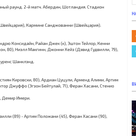
онный раунд. 2-й матч. Абердин, Шотландия. Стадион
Н
 (Швейцария), Кармине Санджованни (Швейцария).
Эндрю Консидайн, Райан Джек (к), Эштон Тейлор, Кенни
он, 80), Ниэлл Макгинн, Джонни Хейз (Дэвид Гудвилли, 79),
Лоуренс Шанклэнд.
стиян Кировски, 80), Ардиан Цуцули, Арменд Алими, Артим
В
ктор Джуффо (Эгзон Бейтулай, 71), Феран Хасани, Стенио
е, Демир Имери.
лли (89) - Артим Положани (45), Феран Хасани (90),