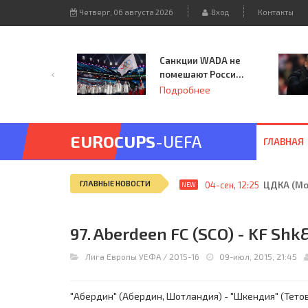
Четверг, 06 августа 2026
Вход
Контакты
Санкции WADA не
помешают России
принять
Подробнее
чемпионат
Европы и финал
Лиги чемпионов.
EUROCUPS
-UEFA
ГЛАВНАЯ
ГЛАВНЫЕ НОВОСТИ
04-сен, 12:25
ЦДКА (Мос
NEW
97. Aberdeen FC (SCO) - KF Shk
Лига Европы УЕФА
/
2015-16
09-июл, 2015, 21:45
"Абердин" (Абердин, Шотландия) - "Шкендия" (Тетов