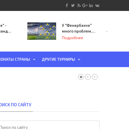
е" -
У "Фенербахче"
манда
много проблем.
инает
Но он опасен для
Подробнее
й-офф
"Зенита"
ы
ОНАТЫ СТРАНЫ
ДРУГИЕ ТУРНИРЫ
ОИСК ПО САЙТУ