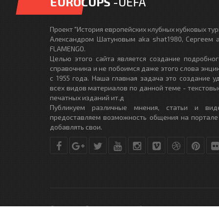
EUROCUPS
-UEFA
Проект "История европейских клубных кубковых турн
Александром Шатуновым aka shat1980, Сергеем a
FLAMENGO.
Целью этого сайта является создание подробног
справочника и не побоимся даже этого слова энци
с 1955 года. Наша главная задача это создание 
всех видов материалов по данной теме - текстовы
печатных изданий ит.д
Публикуем различные мнения, статьи и вид
предоставляем возможность общения на портале
добавлять свои.
© Copyright © 2010-2017. Разработано студией
DLE-THEME.