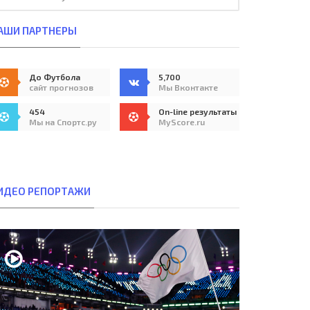
АШИ ПАРТНЕРЫ
До Футбола
5,700
сайт прогнозов
Мы Вконтакте
454
On-line результаты
Мы на Спортс.ру
MyScore.ru
ИДЕО РЕПОРТАЖИ