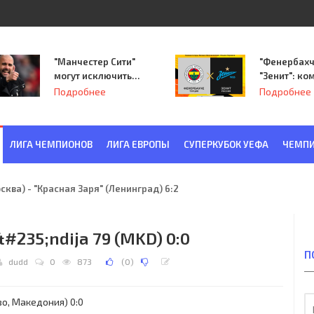
"Манчестер Сити"
"Фенербахч
могут исключить
"Зенит": ко
из Лиги
Семака нач
Подробнее
Подробнее
чемпионов.
путь в пле
Лиги Европ
ЛИГА ЧЕМПИОНОВ
ЛИГА ЕВРОПЫ
СУПЕРКУБОК УЕФА
ЧЕМПИ
ква) - "Красная Заря" (Ленинград) 6:2
&#235;ndija 79 (MKD) 0:0
П
dudd
0
873
(
0
)
о, Македония) 0:0