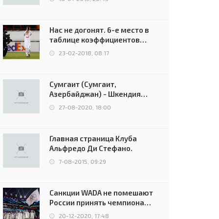
Нас не догонят. 6-е место в
таблице коэффициентов
УЕФА остаётся за Россией
23-02-2018, 08:17
Сумгаит (Сумгаит,
Азербайджан) - Шкендия
(Тетово, Северная
27-08-2020, 18:00
Македония) - 0:2 (0:0)
Главная страница Клуба
Альфредо Ди Стефано.
7-08-2015, 09:29
Санкции WADA не помешают
России принять чемпионат
Европы и финал Лиги
20-12-2020, 17:48