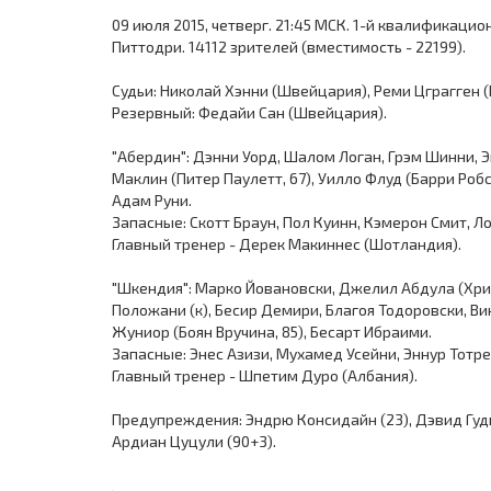
09 июля 2015, четверг. 21:45 МСК. 1-й квалификаци
Питтодри. 14112 зрителей (вместимость - 22199).
Судьи: Николай Хэнни (Швейцария), Реми Цграгген
Резервный: Федайи Сан (Швейцария).
"Абердин": Дэнни Уорд, Шалом Логан, Грэм Шинни, 
Маклин (Питер Паулетт, 67), Уилло Флуд (Барри Робс
Адам Руни.
Запасные: Скотт Браун, Пол Куинн, Кэмерон Смит, 
Главный тренер - Дерек Макиннес (Шотландия).
"Шкендия": Марко Йовановски, Джелил Абдула (Хри
Положани (к), Бесир Демири, Благоя Тодоровски, Ви
Жуниор (Боян Вручина, 85), Бесарт Ибраими.
Запасные: Энес Азизи, Мухамед Усейни, Эннур Тотр
Главный тренер - Шпетим Дуро (Албания).
Предупреждения: Эндрю Консидайн (23), Дэвид Гудви
Ардиан Цуцули (90+3).