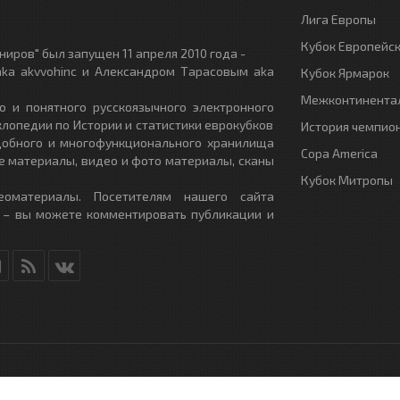
Лига Европы
Кубок Европейс
иров" был запущен 11 апреля 2010 года -
ka akvvohinc и Александром Тарасовым aka
Кубок Ярмарок
Межконтинентал
о и понятного русскоязычного электронного
клопедии по Истории и статистики еврокубков
История чемпио
удобного и многофункционального хранилища
Copa America
е материалы, видео и фото материалы, сканы
Кубок Митропы
еоматериалы. Посетителям нашего сайта
 – вы можете комментировать публикации и
RU
- All Rights Reserved.