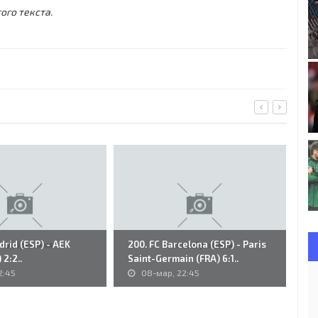
ого текста.
adrid (ESP) - AEK
200. FC Barcelona (ESP) - Paris
V.
 2:2..
Saint-Germain (FRA) 6:1..
Dj
St
2:45
08-мар, 22:45