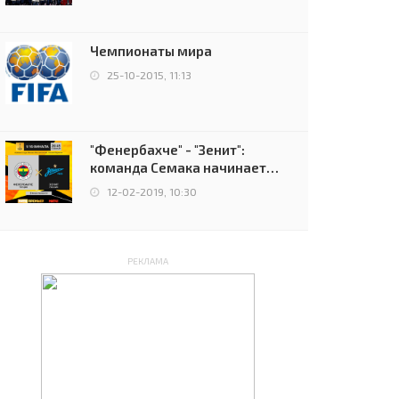
чемпионов.
Чемпионаты мира
25-10-2015, 11:13
"Фенербахче" - "Зенит":
команда Семака начинает
путь в плей-офф Лиги
12-02-2019, 10:30
Европы
РЕКЛАМА