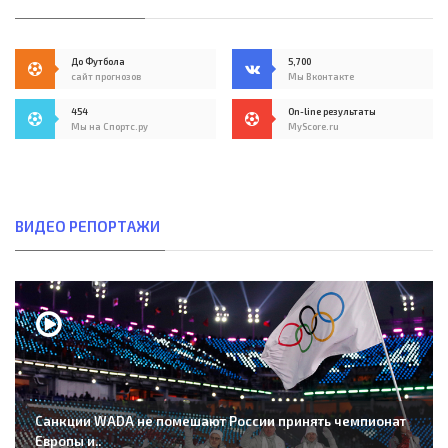
До Футбола
5,700
сайт прогнозов
Мы Вконтакте
454
On-line результаты
Мы на Спортс.ру
MyScore.ru
ВИДЕО РЕПОРТАЖИ
Санкции WADA не помешают России принять чемпионат
Европы и..