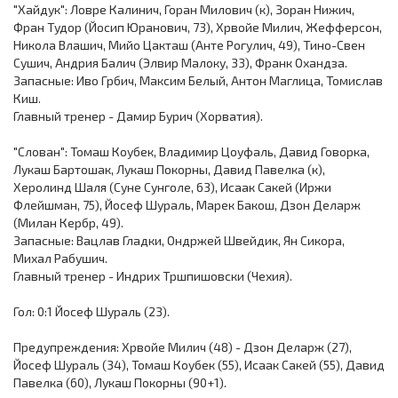
"Хайдук": Ловре Калинич, Горан Милович (к), Зоран Нижич,
Фран Тудор (Йосип Юранович, 73), Хрвойе Милич, Жефферсон,
Никола Влашич, Мийо Цакташ (Анте Рогулич, 49), Тино-Свен
Сушич, Андрия Балич (Элвир Малоку, 33), Франк Охандза.
Запасные: Иво Грбич, Максим Белый, Антон Маглица, Томислав
Киш.
Главный тренер - Дамир Бурич (Хорватия).
"Слован": Томаш Коубек, Владимир Цоуфаль, Давид Говорка,
Лукаш Бартошак, Лукаш Покорны, Давид Павелка (к),
Херолинд Шаля (Суне Сунголе, 63), Исаак Сакей (Иржи
Флейшман, 75), Йосеф Шураль, Марек Бакош, Дзон Деларж
(Милан Кербр, 49).
Запасные: Вацлав Гладки, Ондржей Швейдик, Ян Сикора,
Михал Рабушич.
Главный тренер - Индрих Тршпишовски (Чехия).
Гол: 0:1 Йосеф Шураль (23).
Предупреждения: Хрвойе Милич (48) - Дзон Деларж (27),
Йосеф Шураль (34), Томаш Коубек (55), Исаак Сакей (55), Давид
Павелка (60), Лукаш Покорны (90+1).