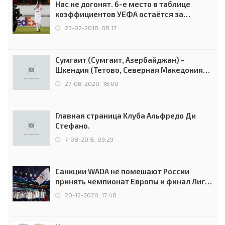
Нас не догонят. 6-е место в таблице
коэффициентов УЕФА остаётся за
Россией
23-02-2018, 08:17
Сумгаит (Сумгаит, Азербайджан) -
Шкендия (Тетово, Северная Македония) -
0:2 (0:0)
27-08-2020, 18:00
Главная страница Клуба Альфредо Ди
Стефано.
7-08-2015, 09:29
Санкции WADA не помешают России
принять чемпионат Европы и финал Лиги
чемпионов.
20-12-2020, 17:48