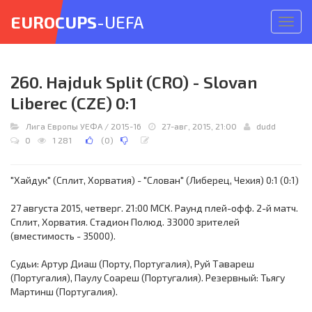
EUROCUPS
-UEFA
Откр
меню
260. Hajduk Split (CRO) - Slovan
Liberec (CZE) 0:1
Лига Европы УЕФА
/
2015-16
27-авг, 2015, 21:00
dudd
0
1 281
(
0
)
"Хайдук" (Сплит, Хорватия) - "Слован" (Либерец, Чехия) 0:1 (0:1)
27 августа 2015, четверг. 21:00 МСК. Раунд плей-офф. 2-й матч.
Сплит, Хорватия. Стадион Полюд. 33000 зрителей
(вместимость - 35000).
Судьи: Артур Диаш (Порту, Португалия), Руй Тавареш
(Португалия), Паулу Соареш (Португалия). Резервный: Тьягу
Мартинш (Португалия).