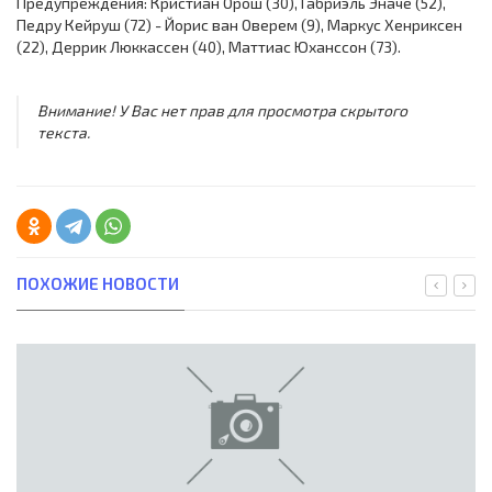
Предупреждения: Кристиан Орош (30), Габриэль Эначе (52),
Педру Кейруш (72) - Йорис ван Оверем (9), Маркус Хенриксен
(22), Деррик Люккассен (40), Маттиас Юханссон (73).
Внимание! У Вас нет прав для просмотра скрытого
текста.
ПОХОЖИЕ НОВОСТИ