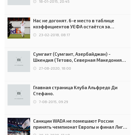
18-01-2015, 20:45
Нас не догонят. 6-е место в таблице
коэффициентов УЕФА остаётся за
Россией
23-02-2018, 08:17
Сумгаит (Сумгаит, Азербайджан) -
Шкендия (Тетово, Северная Македония) -
0:2 (0:0)
27-08-2020, 18:00
Главная страница Клуба Альфредо Ди
Стефано.
7-08-2015, 09:29
Санкции WADA не помешают России
принять чемпионат Европы и финал Лиги
чемпионов.
20-12-2020, 17:48