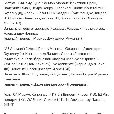
"Астра": Сильвиу Лунг, Жуниор Мораис, Кристиан Орош,
Валерикэ Гэман, Педру Кейруш, Габриэль Эначе, Константин
Будеску (к), Флорин Ловин, Рик Болдрин (Александру Дандеа,
35), Вильям (Александру Стан, 83), Денис Алибек (Даниэль
Флоря, 67).
Запасные: Георге Гаврилас, Жералду Алвеш, Рикарду Алвеш,
Александру Ионицэ.
Главный тренер - Мариус Шумудикэ (Румыния).
"АЗ Алкмар": Серхио Рочет, Маттиас Юханссон, Джеффри
Гаувелеу (к), Йоп ван дер Линден, Деррик Люккассен,
Ридгесиано Хапс, Йорис ван Оверем, Маркус Хенриксен,
Сельсо Ортис (Том Хайе, 65), Гус Хуппертс (Фернандо Льюис,
46), Винсент Янссен (Роберт Мюрен, 78).
Запасные: Жино Коутиньо, Ян Вуйтенс, Дабней Соуза, Муамер
Танкович.
Главный тренер - Джон ван ден Бром (Голландия).
Голы: 0:1 Маркус Хенриксен (11), 0:2 Винсент Янссен (13), 1:2 Рик
Болдрин (25), 2:2 Денис Алибек (41), 3:2 Александру Дандеа
(45+3).