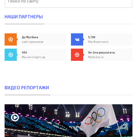
НАШИ ПАРТНЕРЫ
До Футбола
5,700
сайт прогнозов
Мы Вконтакте
454
On-line результаты
Мы на Спортс.ру
MyScore.ru
ВИДЕО РЕПОРТАЖИ