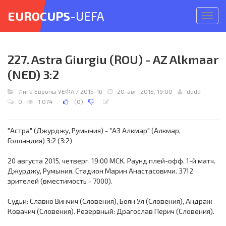
EUROCUPS
-UEFA
Откр
меню
227. Astra Giurgiu (ROU) - AZ Alkmaar
(NED) 3:2
Лига Европы УЕФА
/
2015-16
20-авг, 2015, 19:00
dudd
0
1 074
(
0
)
"Астра" (Джурджу, Румыния) - "АЗ Алкмар" (Алкмар,
Голландия) 3:2 (3:2)
20 августа 2015, четверг. 19:00 МСК. Раунд плей-офф. 1-й матч.
Джурджу, Румыния. Стадион Марин Анастасовичи. 3712
зрителей (вместимость - 7000).
Судьи: Славко Винчич (Словения), Боян Ул (Словения), Андраж
Ковачич (Словения). Резервный: Драгослав Перич (Словения).