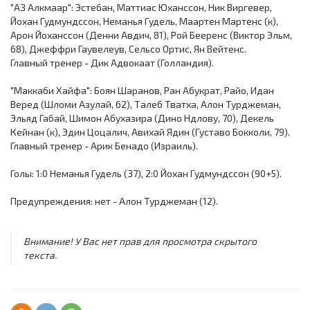
"АЗ Алкмаар": Эстебан, Маттиас Юханссон, Ник Виргевер,
Йохан Гудмундссон, Неманья Гудель, Маартен Мартенс (к),
Арон Йоханссон (Денни Авдич, 81), Рой Бееренс (Виктор Эльм,
68), Джеффри Гаувелеув, Сельсо Ортис, Ян Вейтенс.
Главный тренер - Дик Адвокаат (Голландия).
"Маккаби Хайфа": Боян Шаранов, Ран Абукрат, Райо, Идан
Веред (Шломи Азулай, 62), Талеб Тватха, Алон Турджеман,
Эльяд Габай, Шимон Абухазира (Дино Ндлову, 70), Декель
Кейнан (к), Эдин Цоцалич, Авихай Ядин (Густаво Бокколи, 79).
Главный тренер - Арик Бенадо (Израиль).
Голы: 1:0 Неманья Гудель (37), 2:0 Йохан Гудмундссон (90+5).
Предупреждения: нет - Алон Турджеман (12).
Внимание! У Вас нет прав для просмотра скрытого
текста.