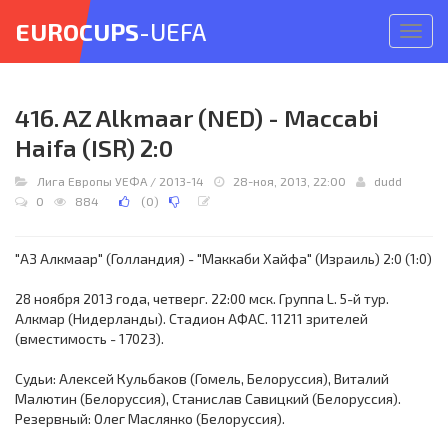
EUROCUPS
-UEFA
Откр
меню
416. AZ Alkmaar (NED) - Maccabi
Haifa (ISR) 2:0
Лига Европы УЕФА
/
2013-14
28-ноя, 2013, 22:00
dudd
0
884
(
0
)
"АЗ Алкмаар" (Голландия) - "Маккаби Хайфа" (Израиль) 2:0 (1:0)
28 ноября 2013 года, четверг. 22:00 мск. Группа L. 5-й тур.
Алкмар (Нидерланды). Стадион АФАС. 11211 зрителей
(вместимость - 17023).
Судьи: Алексей Кульбаков (Гомель, Белоруссия), Виталий
Малютин (Белоруссия), Станислав Савицкий (Белоруссия).
Резервный: Олег Маслянко (Белоруссия).