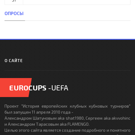
ОПРОСЫ
О САЙТЕ
EUROCUPS
-UEFA
Проект "История европейских клубных кубковых турниров"
был запущен 11 апреля 2010 года -
Александром Шатуновым aka shat1980, Сергеем aka akvvohinc
и Александром Тарасовым aka FLAMENGO.
Целью этого сайта является создание подробного и понятного