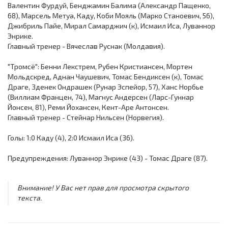
Валентин Фурдуй, Бенджамин Балима (Александр Пащенко,
68), Марсель Метуа, Каду, Коби Мояль (Марко Станоевич, 56),
Джибриль Пайе, Мирал Самарджич (к), Исмаил Иса, Луваннор
Энрике.
Главный тренер - Вячеслав Руснак (Молдавия).
"Тромсё": Бенни Лекстрем, Рубен Кристиансен, Мортен
Мольдскред, Аднан Чаушевич, Томас Бендиксен (к), Томас
Драге, Зденек Ондрашек (Рунар Эспейор, 57), Ханс Норбье
(Виллиам Францен, 74), Магнус Андерсен (Ларс-Гуннар
Йонсен, 81), Реми Йохансен, Кент-Аре Антонсен.
Главный тренер - Стейнар Нильсен (Норвегия).
Голы: 1:0 Каду (4), 2:0 Исмаил Иса (36).
Предупреждения: Луваннор Энрике (43) - Томас Драге (87).
Внимание! У Вас нет прав для просмотра скрытого
текста.