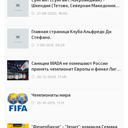
Шкендия (Тетово, Северная Македония) -
0:2 (0:0)
27-08-2020, 18:00
Главная страница Клуба Альфредо Ди
Стефано.
7-08-2015, 09:29
Санкции WADA не помешают России
принять чемпионат Европы и финал Лиги
чемпионов.
20-12-2020, 17:48
Чемпионаты мира
25-10-2015, 11:13
"Фенербахче" - "Зенит": команда Семака