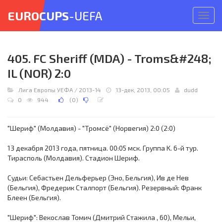
EUROCUPS
-UEFA
Откр
меню
405. FC Sheriff (MDA) - Troms&#248;
IL (NOR) 2:0
Лига Европы УЕФА
/
2013-14
13-дек, 2013, 00:05
dudd
0
944
(
0
)
"Шериф" (Молдавия) - "Тромсё" (Норвегия) 2:0 (2:0)
13 декабря 2013 года, пятница. 00:05 мск. Группа K. 6-й тур.
Тирасполь (Молдавия). Стадион Шериф.
Судьи: Себастьен Дельферьер (Эно, Бельгия), Ив де Нев
(Бельгия), Фредерик Сталпорт (Бельгия). Резервный: Франк
Блеен (Бельгия).
"Шериф": Векослав Томич (Дмитрий Стажила , 60), Мельи,