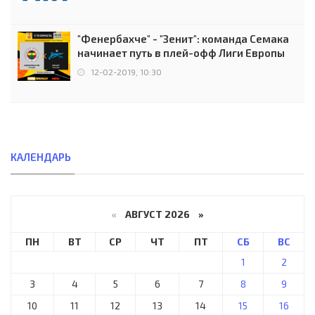
"Фенербахче" - "Зенит": команда Семака
начинает путь в плей-офф Лиги Европы
12-02-2019, 10:30
КАЛЕНДАРЬ
«
АВГУСТ 2026 »
ПН
ВТ
СР
ЧТ
ПТ
СБ
ВС
1
2
3
4
5
6
7
8
9
10
11
12
13
14
15
16