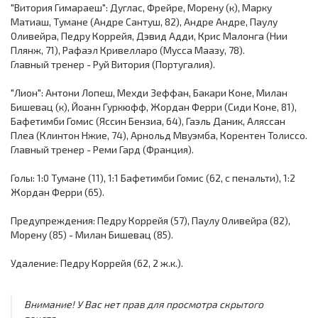
"Витория Гимараеш": Дуглас, Фрейре, Морену (к), Марку
Матиаш, Тумане (Андре Сантуш, 82), Андре Андре, Паулу
Оливейра, Педру Коррейя, Дэвид Адди, Крис Малонга (Нии
Плянж, 71), Рафаэл Кривелларо (Мусса Маазу, 78).
Главный тренер - Руй Витория (Португалия).
"Лион": Антони Лопеш, Мехди Зеффан, Бакари Коне, Милан
Бишевац (к), Йоанн Гуркюфф, Жордан Ферри (Сиди Коне, 81),
Бафетимби Гомис (Яссин Бензиа, 64), Гаэль Даник, Аляссан
Плеа (Клинтон Нжие, 74), Арнольд Мвуэмба, Корентен Толиссо.
Главный тренер - Реми Гард (Франция).
Голы: 1:0 Тумане (11), 1:1 Бафетимби Гомис (62, с пенальти), 1:2
Жордан Ферри (65).
Предупреждения: Педру Коррейя (57), Паулу Оливейра (82),
Морену (85) - Милан Бишевац (85).
Удаление: Педру Коррейя (62, 2 ж.к.).
Внимание! У Вас нет прав для просмотра скрытого