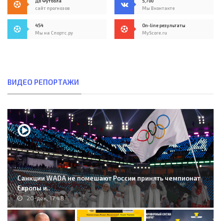
До Футбола
5,700
сайт прогнозов
Мы Вконтакте
454
On-line результаты
Мы на Спортс.ру
MyScore.ru
ВИДЕО РЕПОРТАЖИ
Санкции WADA не помешают России принять чемпионат
Европы и..
20-дек, 17:48