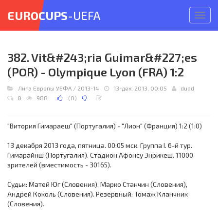
EUROCUPS
-UEFA
Откр
меню
382. Vit&#243;ria Guimar&#227;es
(POR) - Olympique Lyon (FRA) 1:2
Лига Европы УЕФА
/
2013-14
13-дек, 2013, 00:05
dudd
0
988
(
0
)
"Витория Гимараеш" (Португалия) - "Лион" (Франция) 1:2 (1:0)
13 декабря 2013 года, пятница. 00:05 мск. Группа I. 6-й тур.
Гимарайнш (Португалия). Стадион Афонсу Энрикеш. 11000
зрителей (вместимость - 30165).
Судьи: Матей Юг (Словения), Марко Станчин (Словения),
Андрей Коколь (Словения). Резервный: Томаж Кланчник
(Словения).