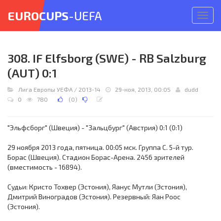
EUROCUPS
-UEFA
Откр
меню
308. IF Elfsborg (SWE) - RB Salzburg
(AUT) 0:1
Лига Европы УЕФА
/
2013-14
29-ноя, 2013, 00:05
dudd
0
780
(
0
)
"Эльфсборг" (Швеция) - "Зальцбург" (Австрия) 0:1 (0:1)
29 ноября 2013 года, пятница. 00:05 мск. Группа C. 5-й тур.
Борас (Швеция). Стадион Борас-Арена. 2456 зрителей
(вместимость - 16894).
Судьи: Кристо Тохвер (Эстония), Яанус Мутли (Эстония),
Дмитрий Виноградов (Эстония). Резервный: Яан Роос
(Эстония).