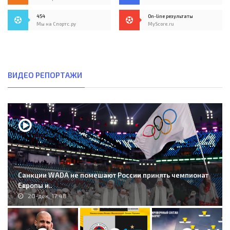
454
On-line результаты
Мы на Спортс.ру
MyScore.ru
ВИДЕО РЕПОРТАЖИ
Санкции WADA не помешают России принять чемпионат
Европы и..
20-дек, 17:48