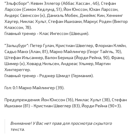
"Эльфсборг": Кевин Эллегор (Аббас Хассан , 46), Стефан
Ларссон (Симон Хедлунд, 51), Йон Юнссон, Юхан Ларссон,
Андерс Свенссон (к), Даниэль Мобек, Джеймс Кин, Хеннинг
Хаугер, Никлас Хульт, Стефан Ишизаки, Маркус Роден (Виктор
Клаэссон, 78).
Главный тренер - Клас Ингессон (Швеция).
"Зальцбург": Петер Гулач, Кристиан Швеглер, Флориан Кляйн,
Садьо Манэ (Алан, 81), Марко Майлингер (Георг Тайгль, 70),
Штефан Ильсанкер, Валон Бериша (Йорди Рейна, 90), Франц
Шимер (к), Ховард Нильсен, Андреас Ульмер, Мартин
Хинтереггер.
Главный тренер - Роджер Шмидт (Германия).
Гол: 0:1 Марко Майлингер (39).
Предупреждения: Йон Юнссон (16), Никлас Хульт (38), Стефан
Ишизаки (81) - Кристиан Швеглер (83), Йорди Рейна (90+3).
Внимание! У Вас нет прав для просмотра скрытого
текста.