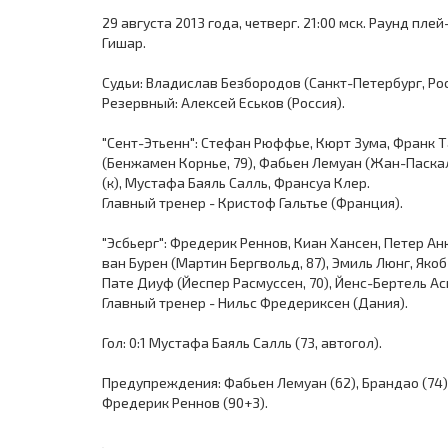
29 августа 2013 года, четверг. 21:00 мск. Раунд пл
Гишар.
Судьи: Владислав Безбородов (Санкт-Петербург, Росс
Резервный: Алексей Еськов (Россия).
"Сент-Этьенн": Стефан Рюффье, Кюрт Зума, Франк Т
(Бенжамен Корнье, 79), Фабьен Лемуан (Жан-Паскал
(к), Мустафа Баяль Салль, Франсуа Клер.
Главный тренер - Кристоф Гальтье (Франция).
"Эсбьерг": Фредерик Реннов, Киан Хансен, Петер А
ван Бурен (Мартин Бергвольд, 87), Эмиль Люнг, Якоб
Пате Диуф (Йеспер Расмуссен, 70), Йенс-Бертель Ас
Главный тренер - Нильс Фредериксен (Дания).
Гол: 0:1 Мустафа Баяль Салль (73, автогол).
Предупреждения: Фабьен Лемуан (62), Брандао (74), 
Фредерик Реннов (90+3).