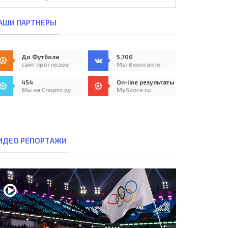
АШИ ПАРТНЕРЫ
До Футбола
5,700
сайт прогнозов
Мы Вконтакте
454
On-line результаты
Мы на Спортс.ру
MyScore.ru
ИДЕО РЕПОРТАЖИ