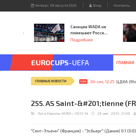
Четверг, 06 августа 2026
Вход
Контакты
Санкции WADA не
помешают России
принять
Подробнее
чемпионат
Европы и финал
Лиги чемпионов.
EUROCUPS
-UEFA
ГЛАВНАЯ
ГЛАВНЫЕ НОВОСТИ
04-сен, 12:25
ЦДКА (Мос
NEW
255. AS Saint-&#201;tienne (FRA
Лига Европы УЕФА
/
2013-14
29-авг, 2013, 21:00
"Сент-Этьенн" (Франция) - "Эсбьерг" (Дания) 0:1 (0:0)