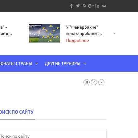
е" -
У "Фенербахче"
манда
много проблем.
инает
Но он опасен для
Подробнее
й-офф
"Зенита"
ы
ОНАТЫ СТРАНЫ
ДРУГИЕ ТУРНИРЫ
ОИСК ПО САЙТУ