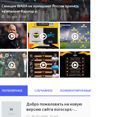
Санкции WADA не помешают России принять
чемпионат Европы и..
20-дек, 17:48
. Manchester United (ENG) -
393. Hapoel Be'er Sheva (ISR) -
ПОПУЛЯРНОЕ
СЛУЧАЙНОЕ
КОММЕНТИРУЕМЫЕ
akhtar Donetsk (UKR) 1:0..
Inter (ITA) 3:2..
10-дек, 23:45
24-ноя, 21:00
Добро пожаловать на новую
версию сайта eurocups-
uefa.ru
18-01-2015, 20:45