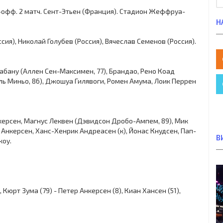
ей-офф. 2 матч. Сент-Этьен (Франция). Стадион Жеффруа-
Н
ия), Николай Голубев (Россия), Вячеслав Семенов (Россия).
абану (Аллен Сен-Максимен, 77), Брандао, Рено Коад
ь Миньо, 86), Джошуа Гилявоги, Ромен Амума, Лоик Перрен
нкерсен, Магнус Леквен (Дэвидсон Дробо-Ампем, 89), Мик
 Анкерсен, Ханс-Хенрик Андреасен (к), Йонас Кнудсен, Пап-
В
коу.
Кюрт Зума (79) - Петер Анкерсен (8), Киан Хансен (51),