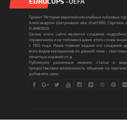
EUROCUPS
-UEFA
Проект "История европейских клубных кубковых турн
Александром Шатуновым aka shat1980, Сергеем a
FLAMENGO.
Целью этого сайта является создание подробног
справочника и не побоимся даже этого слова энци
с 1955 года. Наша главная задача это создание 
всех видов материалов по данной теме - текстовы
печатных изданий ит.д
Публикуем различные мнения, статьи и вид
предоставляем возможность общения на портале
добавлять свои.
© Copyright © 2010-2017. Разработано студией
DLE-THEME.