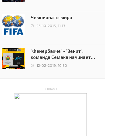
чемпионов.
Чемпионаты мира
25-10-2015, 11:13
"Фенербахче" - "Зенит":
команда Семака начинает
путь в плей-офф Лиги
12-02-2019, 10:30
Европы
РЕКЛАМА