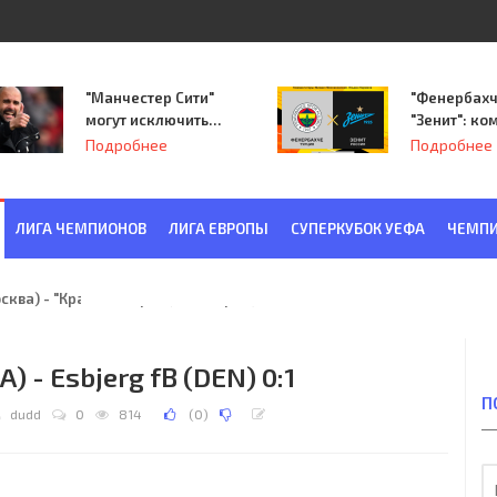
"Манчестер Сити"
"Фенербахч
могут исключить
"Зенит": ко
из Лиги
Семака нач
Подробнее
Подробнее
чемпионов.
путь в пле
Лиги Европ
ЛИГА ЧЕМПИОНОВ
ЛИГА ЕВРОПЫ
СУПЕРКУБОК УЕФА
ЧЕМПИ
ква) - "Красная Заря" (Ленинград) 6:2
) - Esbjerg fB (DEN) 0:1
П
dudd
0
814
(
0
)