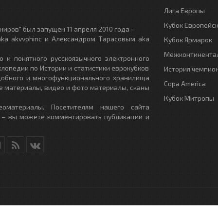
Лига Европы
Кубок Европейс
иров" был запущен 11 апреля 2010 года -
ka akvvohinc и Александром Тарасовым aka
Кубок Ярмарок
Межконтинентал
о и понятного русскоязычного электронного
клопедии по Истории и статистики еврокубков
История чемпио
удобного и многофункционального хранилища
Copa America
е материалы, видео и фото материалы, сканы
Кубок Митропы
еоматериалы. Посетителям нашего сайта
 – вы можете комментировать публикации и
RU
- All Rights Reserved.