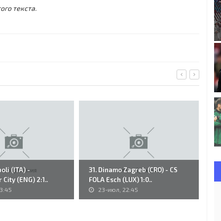
ого текста.
oli (ITA) -
31. Dinamo Zagreb (CRO) - CS
99
City (ENG) 2:1..
FOLA Esch (LUX) 1:0..
Sh
3:45
23-июл, 22:45