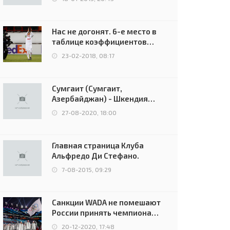
Нас не догонят. 6-е место в
таблице коэффициентов
УЕФА остаётся за Россией
23-02-2018, 08:17
Сумгаит (Сумгаит,
Азербайджан) - Шкендия
(Тетово, Северная
27-08-2020, 18:00
Македония) - 0:2 (0:0)
Главная страница Клуба
Альфредо Ди Стефано.
7-08-2015, 09:29
Санкции WADA не помешают
России принять чемпионат
Европы и финал Лиги
20-12-2020, 17:48