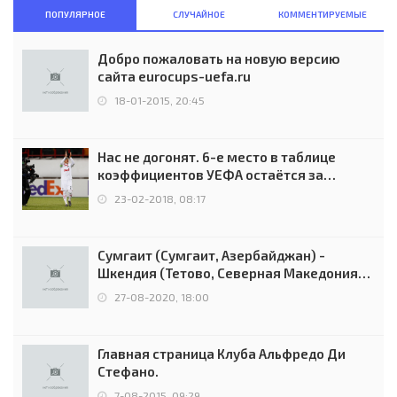
ПОПУЛЯРНОЕ
СЛУЧАЙНОЕ
КОММЕНТИРУЕМЫЕ
Добро пожаловать на новую версию
сайта eurocups-uefa.ru
18-01-2015, 20:45
Нас не догонят. 6-е место в таблице
коэффициентов УЕФА остаётся за
Россией
23-02-2018, 08:17
Сумгаит (Сумгаит, Азербайджан) -
Шкендия (Тетово, Северная Македония) -
0:2 (0:0)
27-08-2020, 18:00
Главная страница Клуба Альфредо Ди
Стефано.
7-08-2015, 09:29