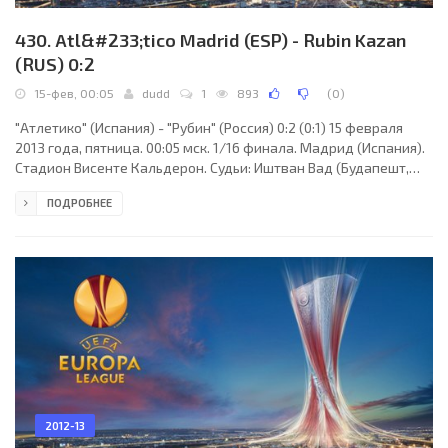
430. Atl&#233;tico Madrid (ESP) - Rubin Kazan
(RUS) 0:2
15-фев, 00:05
dudd
1
893
(
0
)
"Атлетико" (Испания) - "Рубин" (Россия) 0:2 (0:1) 15 февраля
2013 года, пятница. 00:05 мск. 1/16 финала. Мадрид (Испания).
Стадион Висенте Кальдерон. Судьи: Иштван Вад (Будапешт,
Венгрия), Венцель Тот, Иштван Ольберт (оба - Венгрия).
ПОДРОБНЕЕ
Резервный: Жолт Спишьяк (Венгрия). "Атлетико": Серхио
Асенхо, Диего Годин, Филипе Луис (Сауль, 66), Даниэль Ката
Диас (Рауль Гарсия, 60), Хуанфран, Марио Суарес (Коке, 46),
Тьягу Мендеш, Арда Туран, Кристиан Родригес, Адриан Лопес,
Радамель Фалькао. Главный тренер
2012-13