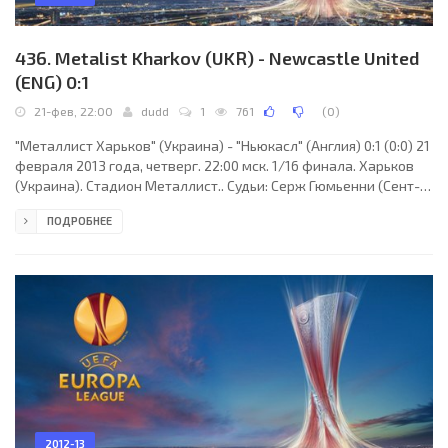
436. Metalist Kharkov (UKR) - Newcastle United
(ENG) 0:1
21-фев, 22:00
dudd
1
761
(
0
)
"Металлист Харьков" (Украина) - "Ньюкасл" (Англия) 0:1 (0:0) 21
февраля 2013 года, четверг. 22:00 мск. 1/16 финала. Харьков
(Украина). Стадион Металлист.. Судьи: Серж Гюмьенни (Сент-
Трюйден, Бельгия), Вальтер Вроманс, Франк Блеен (оба -
ПОДРОБНЕЕ
Бельгия). Резервный: Кристоф Меерс (Бельгия). "Металлист
Харьков": Александр Горяинов, Кристиан Вильягра, Марко
Торсильери, Папа Гуйе, Фининьо, Эдмар (Себастьян Бланко, 82),
Клейтон Шавьер, Хосе Эрнесто Соса, Хуан Мануэль Торрес
(Виллиан Гомес, 67), Марлос (Жажа
2012-13