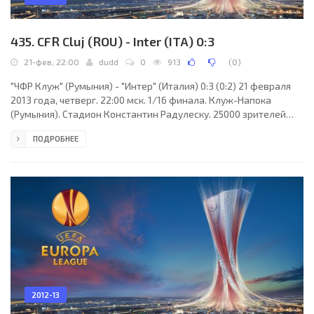
435. CFR Cluj (ROU) - Inter (ITA) 0:3
21-фев, 22:00
dudd
0
913
(
0
)
"ЧФР Клуж" (Румыния) - "Интер" (Италия) 0:3 (0:2) 21 февраля
2013 года, четверг. 22:00 мск. 1/16 финала. Клуж-Напока
(Румыния). Стадион Константин Радулеску. 25000 зрителей
(вместимость - 25000). Судьи: Павел Гиль (Люблин, Польша),
ПОДРОБНЕЕ
Петр Садчук, Мацей Вежбовски (оба - Польша). Резервный:
Конрад Сапела (Польша). "ЧФР Клуж": Мариу Фелгейраш, Иву
Пинту, Ласзло Сепси, Феличе Пикколо, Каду, Ионуц Рада
(Пантелис Капетанос, 36), Камора, Габриэль Мурешан (Иоан
Хора, 9), Николя Годемеш, Руй Педру (Диогу
2012-13