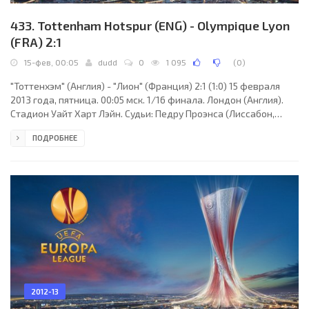
433. Tottenham Hotspur (ENG) - Olympique Lyon
(FRA) 2:1
15-фев, 00:05
dudd
0
1 095
(
0
)
"Тоттенхэм" (Англия) - "Лион" (Франция) 2:1 (1:0) 15 февраля
2013 года, пятница. 00:05 мск. 1/16 финала. Лондон (Англия).
Стадион Уайт Харт Лэйн. Судьи: Педру Проэнса (Лиссабон,
Португалия), Бертину Миранда, Венансиу Томе (оба -
ПОДРОБНЕЕ
Португалия). Резервный: Антониу Годинью (Португалия).
"Тоттенхэм": Брэд Фридель, Ян Вертонген, Вильям Галлас, Кайл
Уолкер, Бенуа Ассу-Экотто, Клинт Дэмпси (Льюис Холтби, 67),
Аарон Леннон (Гилфи Тор Сигурдссон, 79), Скотт Паркер
(Джейк Ливермор, 90+1), Гарет Бэйл, Мусса
2012-13