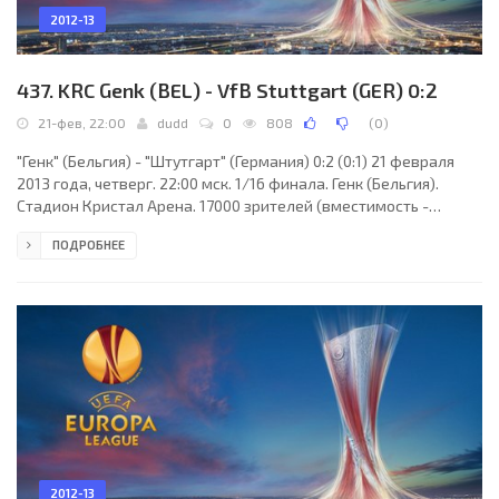
2012-13
437. KRC Genk (BEL) - VfB Stuttgart (GER) 0:2
21-фев, 22:00
dudd
0
808
(
0
)
"Генк" (Бельгия) - "Штутгарт" (Германия) 0:2 (0:1) 21 февраля
2013 года, четверг. 22:00 мск. 1/16 финала. Генк (Бельгия).
Стадион Кристал Арена. 17000 зрителей (вместимость -
24604). Судьи: Алон Ефет (Метанья, Израиль), Двир Шимон,
ПОДРОБНЕЕ
Амихай Иешуа Мозес (оба - Израиль). Резервный: Данни
Красиков (Израиль). "Генк": Ласло Котелеш, Жерун Симаейс,
Кэлвин Анеле Нгконгка, Калиду Кулибали, Жюльен Горью,
Беннард Кумордзи (Эльянив Барда, 61), Халим Хиланд, Томас
Буффель (Ким Ожо, 77), Тшиманга Катуку,
2012-13