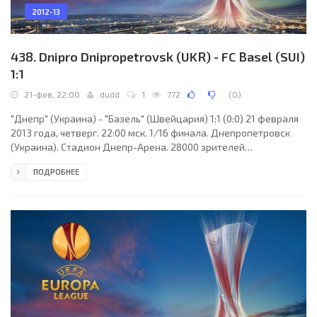
2012-13
438. Dnipro Dnipropetrovsk (UKR) - FC Basel (SUI)
1:1
21-фев, 22:00
dudd
1
772
(
0
)
"Днепр" (Украина) - "Базель" (Швейцария) 1:1 (0:0) 21 февраля
2013 года, четверг. 22:00 мск. 1/16 финала. Днепропетровск
(Украина). Стадион Днепр-Арена. 28000 зрителей
(вместимость - 31003). Судьи: Дениз Айтекин (Оберасбах,
ПОДРОБНЕЕ
Германия), видо Клефе, Торстен Шиффнер (оба - Германия).
Резервный: Детлеф Шеппе (Германия). "Днепр": Ян Лаштувка,
Виталий Мандзюк, Иван Стринич, Силва Дуглас (Сергей
Кравченко, 53), Евгений Чеберячко, Артём Федецкий (Евгений
Коноплянка, 31), Виктор Жулиано, Руслан Ротань,