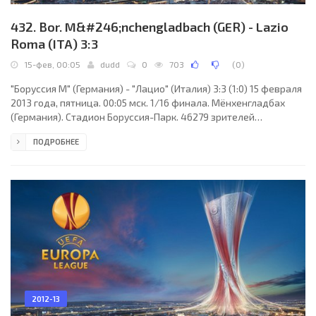
432. Bor. M&#246;nchengladbach (GER) - Lazio
Roma (ITA) 3:3
15-фев, 00:05
dudd
0
703
(
0
)
"Боруссия М" (Германия) - "Лацио" (Италия) 3:3 (1:0) 15 февраля
2013 года, пятница. 00:05 мск. 1/16 финала. Мёнхенгладбах
(Германия). Стадион Боруссия-Парк. 46279 зрителей
(вместимость - 54057). Судьи: Сергей Карасёв (Москва,
ПОДРОБНЕЕ
Россия), Антон Аверьянов, Тихон Калугин (оба - Россия).
Резервный: Дмитрий Мосякин (Россия). "Боруссия М": Марк-
Андре тер Штеген, Рул Брауверс, Альваро Домингес, Оскар
Вендт, Мартин Штранцль, Ховард Нордтвейт (Торбен Маркс,
72), Тони Янтшке (Гранит Джака, 75), Толга
2012-13