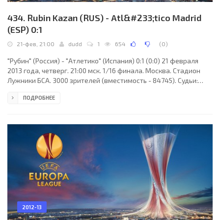
434. Rubin Kazan (RUS) - Atl&#233;tico Madrid
(ESP) 0:1
21-фев, 21:00
dudd
1
654
(
0
)
"Рубин" (Россия) - "Атлетико" (Испания) 0:1 (0:0) 21 февраля
2013 года, четверг. 21:00 мск. 1/16 финала. Москва. Стадион
Лужники БСА. 3000 зрителей (вместимость - 84745). Судьи:
Овидиу Хацеган (Арад, Румыния), Кристиан Ника, Октавиан
ПОДРОБНЕЕ
Шовре (оба - Румыния). Резервный: Раду Гингуляк (Румыния).
"Рубин": Сергей Рыжиков, Олег Кузьмин, Кристиан Ансальди,
Сесар Навас, Иван Маркано, Пабло Орбайс, Сергей Кисляк
(Виталий Калешин, 77), Роман Ерёменко, Гёкдениз Карадениз,
Бибрас Натхо (Александр Рязанцев,
2012-13