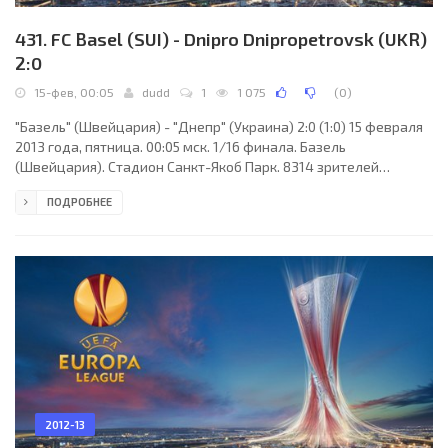
431. FC Basel (SUI) - Dnipro Dnipropetrovsk (UKR)
2:0
15-фев, 00:05
dudd
1
1 075
(
0
)
"Базель" (Швейцария) - "Днепр" (Украина) 2:0 (1:0) 15 февраля
2013 года, пятница. 00:05 мск. 1/16 финала. Базель
(Швейцария). Стадион Санкт-Якоб Парк. 8314 зрителей
(вместимость - 42500). Судьи: Свейн Оддвар Моэн (Хаугесунд,
ПОДРОБНЕЕ
Норвегия), Ким-Томас Хаглунн, Франк Андас (оба - Норвегия).
Резервный: Свейн-Инге Викен (Норвегия). "Базель": Ян Соммер,
Пак Чжу-Ху, Филипп Деген, Александар Драгович, Фабиан
Шёр, Давид Деген (Мохамед Салах, 69), Сере Ди, Валентин
Штокер (Жак Зуа, 88), Фабиан Фрай (Мохамед
2012-13