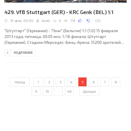
429. VfB Stuttgart (GER) - KRC Genk (BEL) 1:1
15-фев, 00:05
dudd
0
716
(
0
)
"Штутгарт" (Германия) - "Генк" (Бельгия) 1:1 (1:0) 15 февраля
2013 года, пятница. 00:05 мск. 1/16 финала. Штутгарт
(Германия). Стадион Мерседес-Бенц-Арена. 15200 зрителей
(вместимость - 60204). Судьи: Мануэл Жорже Соуза (Порту,
ПОДРОБНЕЕ
Португалия), Рикарду Сантуш, Руй Тавареш (оба - Португалия).
Резервный: Нуну Перейра (Португалия). "Штутгарт": Свен
Ульрайх, Готоку Сакаи, Сердар Таски, Георг Нидермайер, Артур
Бока, Уильям Квист Йоргенсен, Ибраима Траоре (Александру
Максим, 74), Кристиан Гентнер, Тунай
Назад
1
2
3
4
5
6
7
8
9
10
...
48
Дальше