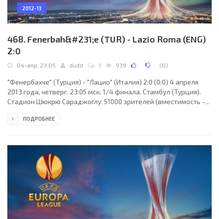
2012-13
468. Fenerbah&#231;e (TUR) - Lazio Roma (ENG)
2:0
04-апр, 23:05
dudd
1
939
(
0
)
"Фенербахче" (Турция) - "Лацио" (Италия) 2:0 (0:0) 4 апреля
2013 года, четверг. 23:05 мск. 1/4 финала. Стамбул (Турция).
Стадион Шюкрю Сараджоглу. 51000 зрителей (вместимость -
58990). Судьи: Уильям Коллам (Беллсхилл, Шотландия), Мартин
ПОДРОБНЕЕ
Крайанс, Уильям Конкуэр (Шотландия). Резервный: Алан
Малвэнни (Шотландия). "Фенербахче": Волкан Демирел (к),
Эгемен Коркмаз, Мехмет Топал (Джанер Эркин, 71), Джозеф
Йобо, Мусса Соу (Мехмет Топуз, 86), Дирк Кайт, Раул
Мейрелеш, Кристиан (Салих Учан, 75), Рето