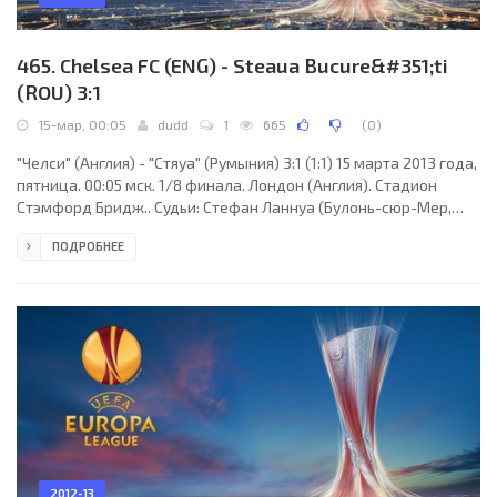
465. Chelsea FC (ENG) - Steaua Bucure&#351;ti
(ROU) 3:1
15-мар, 00:05
dudd
1
665
(
0
)
"Челси" (Англия) - "Стяуа" (Румыния) 3:1 (1:1) 15 марта 2013 года,
пятница. 00:05 мск. 1/8 финала. Лондон (Англия). Стадион
Стэмфорд Бридж.. Судьи: Стефан Ланнуа (Булонь-сюр-Мер,
Франция), Фредерик Кано, Микаэль Аннонье (оба - Франция).
ПОДРОБНЕЕ
Резервный: Эрик Дансоль (Франция). "Челси": Петр Чех, Эшли
Коул, Давид Луис, Джон Терри, Сесар Аспиликуэта, Рамирес,
Оскар, Джон Оби Микел, Эден Азар (Йосси Бенаюн, 90+3),
Фернандо Торрес, Хуан Мата (Виктор Мозес, 90). Главный
тренер - Рафаэль Бенитес (и.о.)
2012-13