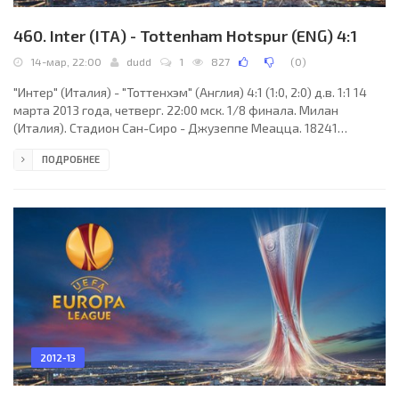
460. Inter (ITA) - Tottenham Hotspur (ENG) 4:1
14-мар, 22:00
dudd
1
827
(
0
)
"Интер" (Италия) - "Тоттенхэм" (Англия) 4:1 (1:0, 2:0) д.в. 1:1 14
марта 2013 года, четверг. 22:00 мск. 1/8 финала. Милан
(Италия). Стадион Сан-Сиро - Джузеппе Меацца. 18241
зрителей (вместимость - 82995). Судьи: Иван Бебек (Риека,
ПОДРОБНЕЕ
Хорватия), Томислав Петрович, Миро Гргич (оба - Хорватия).
Резервный: Далибор Коньяр (Хорватия). "Интер": Самир
Ханданович, Хавьер Санетти, Кристиан Киву, Жуан Жесус,
Жонатан (Андреа Раноккия, 107), Вальтер Гаргано, Матео
Ковачич (Марко Бенасси, 79), Фредди Гуарин
2012-13