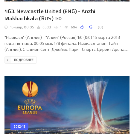
463. Newcastle United (ENG) - Anzhi
Makhachkala (RUS) 1:0
15-мар, 00:05
dudd
1
694
(
0
)
"Ньюкасл" (Англия) - "Анжи" (Россия) 1:0 (0:0) 15 марта 2013
года, пятница. 00:05 мск. 1/8 финала. Ньюкасл-апон-Тайн
(Англия). Стадион Сент-Джеймс Парк - Спортс Директ Арена..
Судьи: Дениз Айтекин (Оберасбах, Германия), Гвидо Клеф,
ПОДРОБНЕЕ
Штефан Лупп (оба - Германия). Резервный: Торстен Шиффнер
(Германия). "Ньюкасл": Роберт Эллиотт, Давиде Сантон, Мапу
Янга-Мбива, Стивен Тейлор, Массадио Айдара, Вурнон Анита
(Адам Кэмпбелл, 71), Йоан Кабайе (Хонас Гутьеррес, 37), Мусса
Сиссоко, Сильвен Марво, Шейк
2012-13