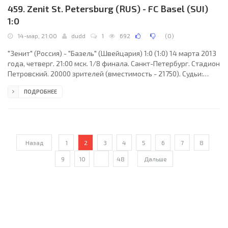
459. Zenit St. Petersburg (RUS) - FC Basel (SUI)
1:0
14-мар, 21:00
dudd
1
692
(
0
)
"Зенит" (Россия) - "Базель" (Швейцария) 1:0 (1:0) 14 марта 2013
года, четверг. 21:00 мск. 1/8 финала. Санкт-Петербург. Стадион
Петровский. 20000 зрителей (вместимость - 21750). Судьи:
Павел Гиль (Люблин, Польша), Петр Садчук, Мацей Вежбовски
ПОДРОБНЕЕ
(оба - Польша). Резервный: Конрад Сапела (Польша). "Зенит":
Юрий Жевнов, Александр Анюков, Бруну Алвеш (Владимир
Быстров, 73), Николас Ломбертс, Томаш Губочан, Роман
Широков, Игорь Денисов, Аксель Витсель (Александр Бухаров,
90), Мигел Данни (Виктор
Назад
1
2
3
4
5
6
7
8
9
10
...
48
Дальше