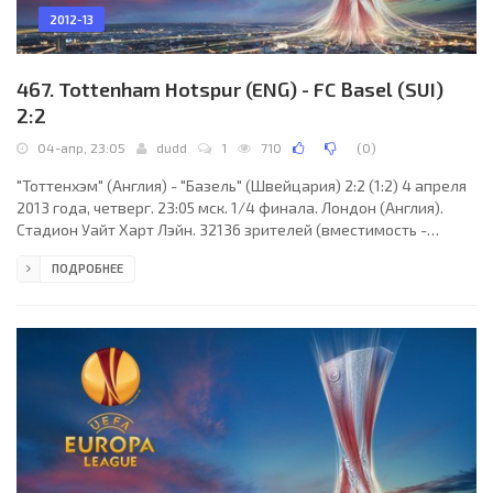
2012-13
467. Tottenham Hotspur (ENG) - FC Basel (SUI)
2:2
04-апр, 23:05
dudd
1
710
(
0
)
"Тоттенхэм" (Англия) - "Базель" (Швейцария) 2:2 (1:2) 4 апреля
2013 года, четверг. 23:05 мск. 1/4 финала. Лондон (Англия).
Стадион Уайт Харт Лэйн. 32136 зрителей (вместимость -
36310). Судьи: Милорад Мажич (Врбас, Сербия), Милован
ПОДРОБНЕЕ
Ристич, Игор Радойчич (оба - Сербия). Резервный: Далибор
Джурджевич (Сербия). "Тоттенхэм": Брэд Фридель, Ян
Вертонген, Арон Леннон (Гильфи Сигурдссон, 24), Скотт Паркер
(к), Эммануэль Адебайор, Гарет Бейл, Вильям Галлас, Льюис
Хольтби (Клинт Демпси, 63), Кайл Ноутон,