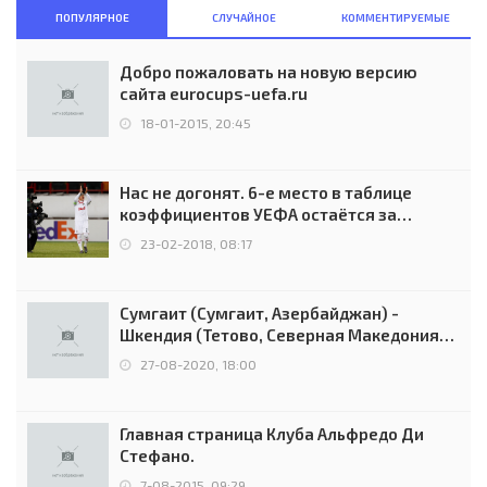
ПОПУЛЯРНОЕ
СЛУЧАЙНОЕ
КОММЕНТИРУЕМЫЕ
Добро пожаловать на новую версию
сайта eurocups-uefa.ru
18-01-2015, 20:45
Нас не догонят. 6-е место в таблице
коэффициентов УЕФА остаётся за
Россией
23-02-2018, 08:17
Сумгаит (Сумгаит, Азербайджан) -
Шкендия (Тетово, Северная Македония) -
0:2 (0:0)
27-08-2020, 18:00
Главная страница Клуба Альфредо Ди
Стефано.
7-08-2015, 09:29