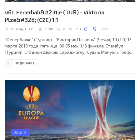
461. Fenerbah&#231;e (TUR) - Viktoria
Plze&#328; (CZE) 1:1
15-мар, 00:05
dudd
0
718
(
0
)
"Фенербахче" (Турция) - "Виктория Пльзень" (Чехия) 1:1 (1:0) 15
марта 2013 года, пятница. 00:05 мск. 1/8 финала. Стамбул
(Турция). Стадион Шюкрю Сараджоглу.. Судьи: Мануэль Грефе
(Берлин, Германия), Маркус Хекер, Хольгер Хеншель (оба -
ПОДРОБНЕЕ
Германия). Резервный: Майк Пикель (Германия). "Фенербахче":
Волкан Демирель, Бекыр Иртегюн, Джозеф Йобо, Гёкхан Генюл,
Рето Циглер, Мехмет Топал (Салих Учан, 35), Кристиан Барони
(Эгимен Коркмаз, 90+1), Селчук Шахин, Джанер Эркин, Мусса
Сов (Мехмет Топуз, 82),
2012-13