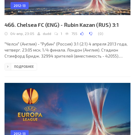
2012-13
466. Chelsea FC (ENG) - Rubin Kazan (RUS) 3:1
04-апр, 23:05
dudd
1
755
(
0
)
"Челси" (Англия) - "Рубин" (Россия) 3:1 (2:1) 4 апреля 2013 года,
четверг. 23:05 мск. 1/4 финала. Лондон (Англия). Стадион
Стэмфорд Бридж. 32994 зрителей (вместимость - 42055).
Судьи: Джанлука Рокки (Флоренция, Италия), Эленито Ди
ПОДРОБНЕЕ
Либераторе, Джанлука Карьолато (оба - Италия). Резервный:
Алессандро Джаллатини (Италия). "Челси": Петр Чех, Давид
Луис, Рамирес, Фрэнк Лэмпард, Фернандо Торрес, Хуан Мата
(Оскар, 78), Виктор Моузес (Эден Азар, 65), Джон Терри (к),
Сесар Аспиликуэта, Йосси Бенаюн
2012-13