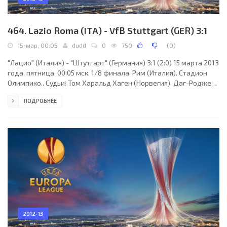
464. Lazio Roma (ITA) - VfB Stuttgart (GER) 3:1
15-мар, 00:05
dudd
0
750
(
0
)
"Лацио" (Италия) - "Штутгарт" (Германия) 3:1 (2:0) 15 марта 2013
года, пятница. 00:05 мск. 1/8 финала. Рим (Италия). Стадион
Олимпико.. Судьи: Том Харальд Хаген (Норвегия), Даг-Роджер
Неббен, Свен-Эрик Мидтхелль (оба - Норвегия). Резервный:
ПОДРОБНЕЕ
Свейн-Инге Викен (Норвегия). "Лацио": Федерико Маркетти
(Альбано Биссарри, 43), Мишель Сиани, Джузеппе Бьява,
Штефан Раду, Бруну Перейринья, Сенад Лулич, Стефано Маури
(Кристиан Ледесма, 65), Эрнанес (Онорато Эдерсон, 74),
Оджени Онази, Антонио Кандрева,
2012-13