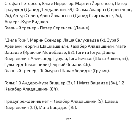
Стефан Петерсен, Яльте Неррегор, Мартин Йоргенсен, Петер
Граулунд (Давид Девдариани, 59), Осама Ахарраз (Серен Берг,
74), Артур Сорин, Арон Йоханссон (Давид Схиртладзе, 74),
Андерc-Куре Видшер.
Главный тренер - Петер Серенсен (Дания).
"Дила Гори": Марин Скендер, Лаша Салуквадзе (к), Зураб
Арзиани, Георгий Шашиашвили, Кахабер Аладашвили, Матэ
Вацадзе (Ираклий Модебадзе, 82), Гогита Гогуа, Давид
Квирквелия, Александр Гурули, Гига Бечвая (Шота Кашия, 53),
Гульверд Томашвили (Георгий Ониани, 46).
Главный тренер - Теймураз Шаламберидзе (Грузия).
Голы: 1:0 Андерc-Куре Видшер (3), 1:1 Матэ Вацадзе (34), 1:2
Кахабер Аладашвили (84).
Предупреждения: нет - Кахабер Аладашвили (5), Давид
Квирквелия (61), Матэ Вацадзе (78).
***