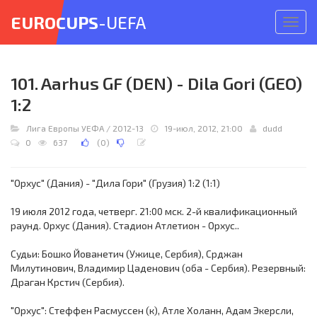
EUROCUPS
-UEFA
Откр
меню
101. Aarhus GF (DEN) - Dila Gori (GEO)
1:2
Лига Европы УЕФА
/
2012-13
19-июл, 2012, 21:00
dudd
0
637
(
0
)
"Орхус" (Дания) - "Дила Гори" (Грузия) 1:2 (1:1)
19 июля 2012 года, четверг. 21:00 мск. 2-й квалификационный
раунд. Орхус (Дания). Стадион Атлетион - Орхус..
Судьи: Бошко Йованетич (Ужице, Сербия), Срджан
Милутинович, Владимир Цаденович (оба - Сербия). Резервный:
Драган Крстич (Сербия).
"Орхус": Стеффен Расмуссен (к), Атле Холанн, Адам Экерсли,