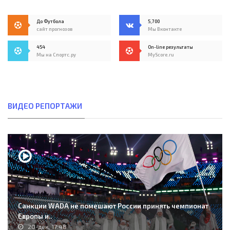
До Футбола
5,700
сайт прогнозов
Мы Вконтакте
454
On-line результаты
Мы на Спортс.ру
MyScore.ru
ВИДЕО РЕПОРТАЖИ
Санкции WADA не помешают России принять чемпионат
Европы и..
20-дек, 17:48