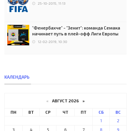
25-10-2015, 11:13
"Фенербахче" - "Зенит": команда Семака
начинает путь в плей-офф Лиги Европы
12-02-2019, 10:30
КАЛЕНДАРЬ
«
АВГУСТ 2026 »
ПН
ВТ
СР
ЧТ
ПТ
СБ
ВС
1
2
3
4
5
6
7
8
9