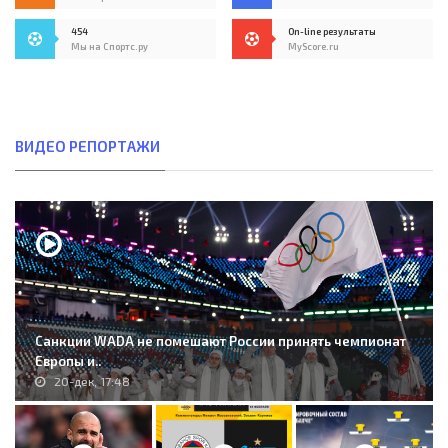
454
On-line результаты
Мы на Спортс.ру
MyScore.ru
ВИДЕО РЕПОРТАЖИ
Санкции WADA не помешают России принять чемпионат
Европы и..
20-дек, 17:48