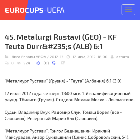
EUROCUPS
-UEFA
Откр
меню
45. Metalurgi Rustavi (GEO) - KF
Teuta Durr&#235;s (ALB) 6:1
Лига Европы УЕФА
/
2012-13
12-июл, 2012, 18:00
astarta
0
924
(
0
)
"Металлург Рустави" (Грузия) - "Теута" (Албания) 6:1 (3:0)
12 июля 2012 года, четверг. 18:00 мск. 1-й квалификационный
раунд. Тбилиси (Грузия). Стадион Михаил Месхи - Локомотиви..
Судьи: Владимир Внук, Радомир Слук, Томаш Ворел (все -
Словакия). Резервный: Марио Влк (Словакия).
"Металлург Рустави": Григол Бедиашвили, Ираклий
Майсурадзе, Анзор Сукиашвили (Денис Добровольский, 54),