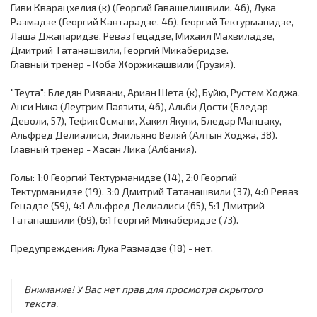
Гиви Кварацхелия (к) (Георгий Гавашелишвили, 46), Лука
Размадзе (Георгий Кавтарадзе, 46), Георгий Тектурманидзе,
Лаша Джапаридзе, Реваз Гецадзе, Михаил Махвиладзе,
Дмитрий Татанашвили, Георгий Микаберидзе.
Главный тренер - Коба Жоржикашвили (Грузия).
"Теута": Бледян Ризвани, Ариан Шета (к), Буйю, Рустем Ходжа,
Анси Ника (Леутрим Паязити, 46), Альби Дости (Бледар
Деволи, 57), Тефик Османи, Хакил Якупи, Бледар Манцаку,
Альфред Делиалиси, Эмильяно Веляй (Алтын Ходжа, 38).
Главный тренер - Хасан Лика (Албания).
Голы: 1:0 Георгий Тектурманидзе (14), 2:0 Георгий
Тектурманидзе (19), 3:0 Дмитрий Татанашвили (37), 4:0 Реваз
Гецадзе (59), 4:1 Альфред Делиалиси (65), 5:1 Дмитрий
Татанашвили (69), 6:1 Георгий Микаберидзе (73).
Предупреждения: Лука Размадзе (18) - нет.
Внимание! У Вас нет прав для просмотра скрытого
текста.