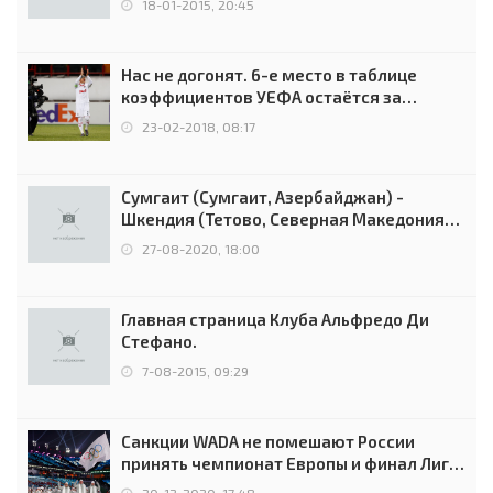
18-01-2015, 20:45
Нас не догонят. 6-е место в таблице
коэффициентов УЕФА остаётся за
Россией
23-02-2018, 08:17
Сумгаит (Сумгаит, Азербайджан) -
Шкендия (Тетово, Северная Македония) -
0:2 (0:0)
27-08-2020, 18:00
Главная страница Клуба Альфредо Ди
Стефано.
7-08-2015, 09:29
Санкции WADA не помешают России
принять чемпионат Европы и финал Лиги
чемпионов.
20-12-2020, 17:48