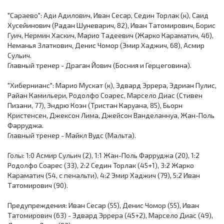
"Сараево": Ади Адилович, Иван Сесар, Седин Торлак (к), Саид
Хусейинович (Радан Шуневарич, 82), Иван Татомирович, Борис
Гуич, Нермин Хаскич, Марио Тадеевич (Жарко Караматич, 46),
Неманья Златкович, Денис Чомор (Эмир Хаджич, 68), Асмир
Сульич.
Главный тренер - Драган Йович (Босния и Герцеговина).
"Хибернианс": Марио Мускат (к), Эдвард Эррера, Эдриан Пулис,
Райан Камильери, Родолфо Соарес, Марсело Диас (Стивен
Пизани, 77), Эндрю Коэн (Тристан Каруана, 85), Бьорн
Кристенсен, Джексон Лима, Джейсон Ванделаннуа, Жан-Поль
Фарруджа.
Главный тренер - Майкл Вудс (Мальта).
Голы: 1:0 Асмир Сульич (2), 1:1 Жан-Поль Фарруджа (20), 1:2
Родолфо Соарес (33), 2:2 Седин Торлак (45+1), 3:2 Жарко
Караматич (54, с пенальти), 4:2 Эмир Хаджич (79), 5:2 Иван
Татомирович (90).
Предупреждения: Иван Сесар (55), Денис Чомор (55), Иван
Татомирович (63) - Эдвард Эррера (45+2), Марсело Диас (49),