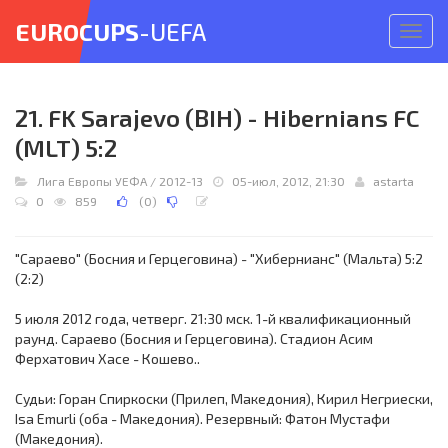
EUROCUPS
-UEFA
Откр
меню
21. FK Sarajevo (BIH) - Hibernians FC
(MLT) 5:2
Лига Европы УЕФА
/
2012-13
05-июл, 2012, 21:30
astarta
0
859
(
0
)
"Сараево" (Босния и Герцеговина) - "Хибернианс" (Мальта) 5:2
(2:2)
5 июля 2012 года, четверг. 21:30 мск. 1-й квалификационный
раунд. Сараево (Босния и Герцеговина). Стадион Асим
Ферхатович Хасе - Кошево..
Судьи: Горан Спиркоски (Прилеп, Македония), Кирил Негриески,
Isa Emurli (оба - Македония). Резервный: Фатон Мустафи
(Македония).