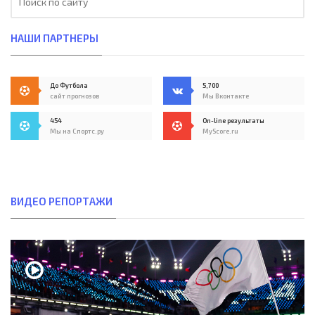
НАШИ ПАРТНЕРЫ
До Футбола
5,700
сайт прогнозов
Мы Вконтакте
454
On-line результаты
Мы на Спортс.ру
MyScore.ru
ВИДЕО РЕПОРТАЖИ