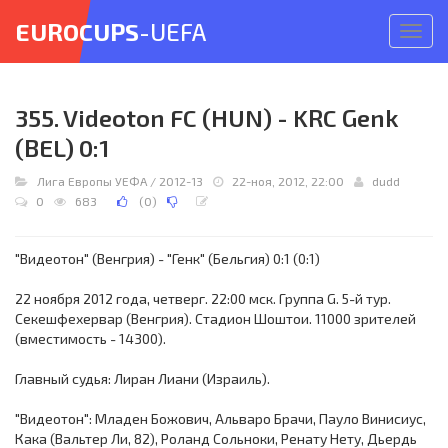
EUROCUPS
-UEFA
Откр
меню
355. Videoton FC (HUN) - KRC Genk
(BEL) 0:1
Лига Европы УЕФА
/
2012-13
22-ноя, 2012, 22:00
dudd
0
683
(
0
)
"Видеотон" (Венгрия) - "Генк" (Бельгия) 0:1 (0:1)
22 ноября 2012 года, четверг. 22:00 мск. Группа G. 5-й тур.
Секешфехервар (Венгрия). Стадион Шоштои. 11000 зрителей
(вместимость - 14300).
Главный судья: Лиран Лиани (Израиль).
"Видеотон": Младен Божович, Альваро Брачи, Пауло Винисиус,
Кака (Вальтер Ли, 82), Роланд Сольноки, Ренату Нету, Дьердь