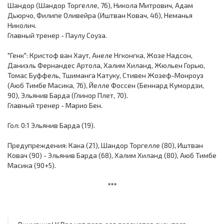
Шандор (Шандор Торгелле, 76), Никола Митрович, Адам
Дьюрчо, Филипе Оливейра (Иштван Ковач, 46), Неманья
Николич.
Главный тренер - Паулу Соуза.
"Генк": Кристоф ван Хаут, Анеле Нгконгка, Жозе Надсон,
Даниэль Фернандес Артола, Халим Хиланд, Жюльен Горью,
Томас Буффель, Тшиманга Катуку, Стивен Жозеф-Монроуз
(Аюб Тимбе Масика, 76), Йелле Фоссен (Беннард Кумордзи,
90), Эльянив Барда (Глинор Плет, 70).
Главный тренер - Марио Бен.
Гол: 0:1 Эльянив Барда (19).
Предупреждения: Кака (21), Шандор Торгелле (80), Иштван
Ковач (90) - Эльянив Барда (68), Халим Хиланд (80), Аюб Тимбе
Масика (90+5).
***