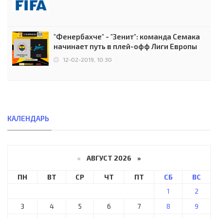
"Фенербахче" - "Зенит": команда Семака
начинает путь в плей-офф Лиги Европы
12-02-2019, 10:30
КАЛЕНДАРЬ
«
АВГУСТ 2026 »
ПН
ВТ
СР
ЧТ
ПТ
СБ
ВС
1
2
3
4
5
6
7
8
9