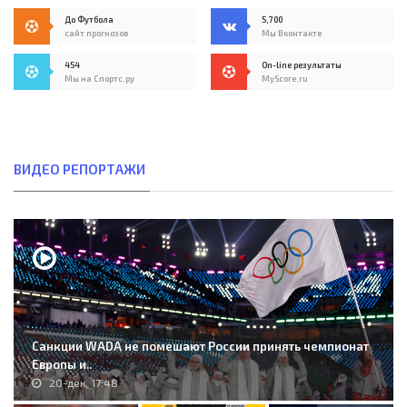
До Футбола
5,700
сайт прогнозов
Мы Вконтакте
454
On-line результаты
Мы на Спортс.ру
MyScore.ru
ВИДЕО РЕПОРТАЖИ
Санкции WADA не помешают России принять чемпионат
Европы и..
20-дек, 17:48