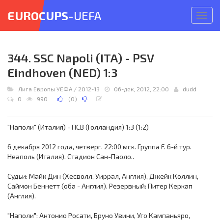
EUROCUPS
-UEFA
Откр
меню
344. SSC Napoli (ITA) - PSV
Eindhoven (NED) 1:3
Лига Европы УЕФА
/
2012-13
06-дек, 2012, 22:00
dudd
0
990
(
0
)
"Наполи" (Италия) - ПСВ (Голландия) 1:3 (1:2)
6 декабря 2012 года, четверг. 22:00 мск. Группа F. 6-й тур.
Неаполь (Италия). Стадион Сан-Паоло..
Судьи: Майк Дин (Хесволл, Уиррал, Англия), Джейк Коллин,
Саймон Беннетт (оба - Англия). Резервный: Питер Керкап
(Англия).
"Наполи": Антонио Росати, Бруно Увини, Уго Кампаньяро,