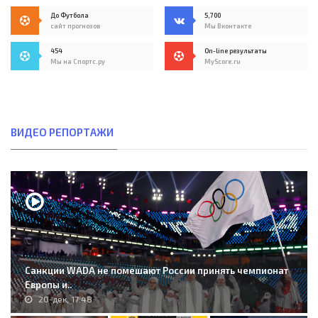
До Футбола
5,700
сайт прогнозов
Мы Вконтакте
454
On-line результаты
Мы на Спортс.ру
MyScore.ru
ВИДЕО РЕПОРТАЖИ
Санкции WADA не помешают России принять чемпионат
Европы и..
20-дек, 17:48