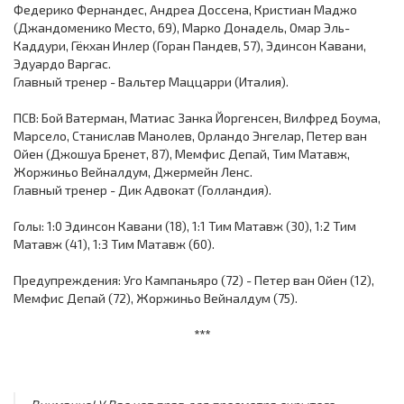
Федерико Фернандес, Андреа Доссена, Кристиан Маджо
(Джандоменико Место, 69), Марко Донадель, Омар Эль-
Каддури, Гёкхан Инлер (Горан Пандев, 57), Эдинсон Кавани,
Эдуардо Варгас.
Главный тренер - Вальтер Маццарри (Италия).
ПСВ: Бой Ватерман, Матиас Занка Йоргенсен, Вилфред Боума,
Марсело, Станислав Манолев, Орландо Энгелар, Петер ван
Ойен (Джошуа Бренет, 87), Мемфис Депай, Тим Матавж,
Жоржиньо Вейналдум, Джермейн Ленс.
Главный тренер - Дик Адвокат (Голландия).
Голы: 1:0 Эдинсон Кавани (18), 1:1 Тим Матавж (30), 1:2 Тим
Матавж (41), 1:3 Тим Матавж (60).
Предупреждения: Уго Кампаньяро (72) - Петер ван Ойен (12),
Мемфис Депай (72), Жоржиньо Вейналдум (75).
***