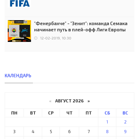
"Фенербахче" - "Зенит": команда Семака
начинает путь в плей-офф Лиги Европы
12-02-2019, 10:30
КАЛЕНДАРЬ
«
АВГУСТ 2026 »
ПН
ВТ
СР
ЧТ
ПТ
СБ
ВС
1
2
3
4
5
6
7
8
9