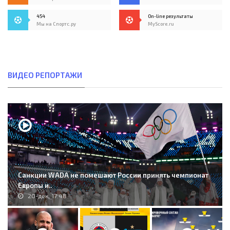
454
On-line результаты
Мы на Спортс.ру
MyScore.ru
ВИДЕО РЕПОРТАЖИ
Санкции WADA не помешают России принять чемпионат
Европы и..
20-дек, 17:48