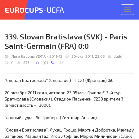
EUROCUPS
-UEFA
Откр
меню
339. Slovan Bratislava (SVK) - Paris
Saint-Germain (FRA) 0:0
Лига Европы УЕФА
/
2011-12
20-окт, 2011, 23:05
dudd
0
673
(
0
)
"Слован Братислава" (Словакия) - ПСЖ (Франция) 0:0
20 октября 2011 года, четверг. 23:05 мск. Группа F. 3-й тур.
Братислава (Словакия). Стадион Пасьенки. 7238 зрителей
(вместимость - 13000).
Главный судья: Ли Проберт (Уилтшир, Англия).
"Слован Братислава": Лукаш Грошо, Мартин Добротка, Мамаду
Багайоко, Марьян Гад, Игор Жофчак, Марко Милинкович (Эрик