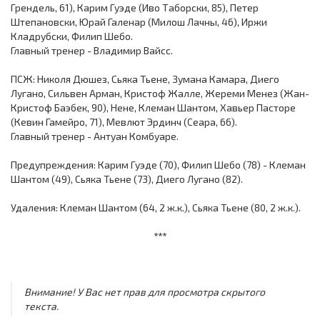
Грендель, 61), Карим Гуэде (Иво Таборски, 85), Петер
Штепановски, Юрай Галенар (Милош Лачны, 46), Иржи
Кладрубски, Филип Шебо.
Главный тренер - Владимир Вайсс.
ПСЖ: Николя Дюшез, Сьяка Тьене, Зумана Камара, Диего
Лугано, Сильвен Арман, Кристоф Жалле, Жереми Менез (Жан-
Кристоф Баэбек, 90), Нене, Клеман Шантом, Хавьер Пасторе
(Кевин Гамейро, 71), Мевлют Эрдинч (Сеара, 66).
Главный тренер - Антуан Комбуаре.
Предупреждения: Карим Гуэде (70), Филип Шебо (78) - Клеман
Шантом (49), Сьяка Тьене (73), Диего Лугано (82).
Удаления: Клеман Шантом (64, 2 ж.к.), Сьяка Тьене (80, 2 ж.к.).
***
Внимание! У Вас нет прав для просмотра скрытого
текста.