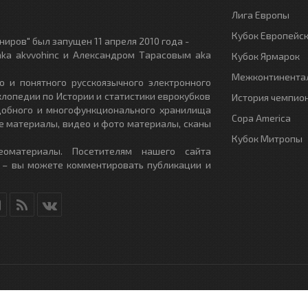
Лига Европы
Кубок Европейс
иров" был запущен 11 апреля 2010 года -
ka akvvohinc и Александром Тарасовым aka
Кубок Ярмарок
Межконтинентал
о и понятного русскоязычного электронного
клопедии по Истории и статистики еврокубков
История чемпио
удобного и многофункционального хранилища
Copa America
е материалы, видео и фото материалы, сканы
Кубок Митропы
еоматериалы. Посетителям нашего сайта
 – вы можете комментировать публикации и
RU
- All Rights Reserved.