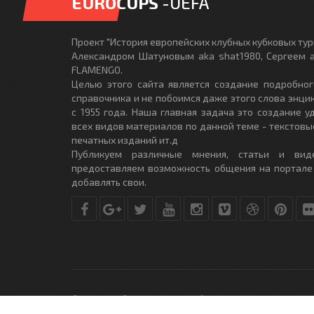
EUROCUPS
-UEFA
Проект "История европейских клубных кубковых турн
Александром Шатуновым aka shat1980, Сергеем a
FLAMENGO.
Целью этого сайта является создание подробног
справочника и не побоимся даже этого слова энци
с 1955 года. Наша главная задача это создание 
всех видов материалов по данной теме - текстовы
печатных изданий ит.д
Публикуем различные мнения, статьи и вид
предоставляем возможность общения на портале
добавлять свои.
© Copyright © 2010-2017. Разработано студией
DLE-THEME.