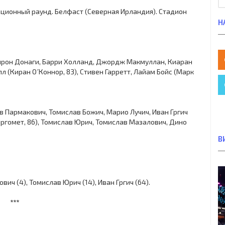
икационный раунд. Белфаст (Северная Ирландия). Стадион
Н
Кирон Донаги, Барри Холланд, Джордж Макмуллан, Киаран
л (Киран О´Коннор, 83), Стивен Гарретт, Лайам Бойс (Марк
в Пармакович, Томислав Божич, Марио Лучич, Иван Гргич
Пргомет, 86), Томислав Юрич, Томислав Мазалович, Дино
В
ич (4), Томислав Юрич (14), Иван Гргич (64).
***