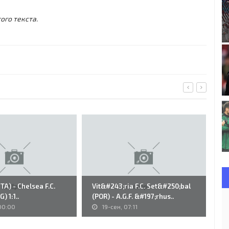
ого текста.
ITA) - Chelsea F.C.
Vit&#243;ria F.C. Set&#250;bal
12
) 1:1..
(POR) - A.G.F. &#197;rhus..
St
(A
00:00
19-сен, 07:11