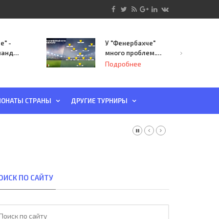
е" -
У "Фенербахче"
манда
много проблем.
инает
Но он опасен для
Подробнее
й-офф
"Зенита"
ы
ОНАТЫ СТРАНЫ
ДРУГИЕ ТУРНИРЫ
ОИСК ПО САЙТУ