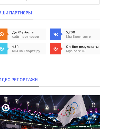
АШИ ПАРТНЕРЫ
До Футбола
5,700
сайт прогнозов
Мы Вконтакте
454
On-line результаты
Мы на Спортс.ру
MyScore.ru
ИДЕО РЕПОРТАЖИ