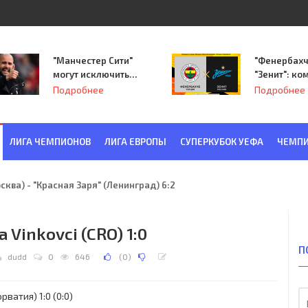
"Манчестер Сити"
"Фенербахч
могут исключить
"Зенит": ко
из Лиги
Семака нач
Подробнее
Подробнее
чемпионов.
путь в пле
Лиги Европ
ЛИГА ЧЕМПИОНОВ
ЛИГА ЕВРОПЫ
СУПЕРКУБОК УЕФА
ЧЕМПИ
ква) - "Красная Заря" (Ленинград) 6:2
ia Vinkovci (CRO) 1:0
П
dudd
0
646
(
0
)
ватия) 1:0 (0:0)