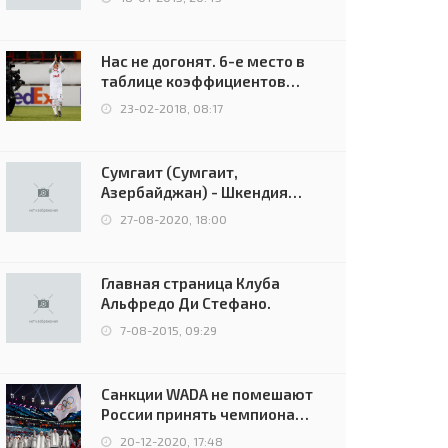
Нас не догонят. 6-е место в
таблице коэффициентов
УЕФА остаётся за Россией
23-02-2018, 08:17
Сумгаит (Сумгаит,
Азербайджан) - Шкендия
(Тетово, Северная
27-08-2020, 18:00
Македония) - 0:2 (0:0)
Главная страница Клуба
Альфредо Ди Стефано.
7-08-2015, 09:29
Санкции WADA не помешают
России принять чемпионат
Европы и финал Лиги
20-12-2020, 17:48