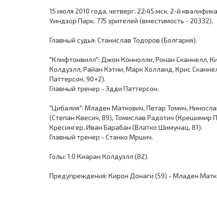
15 июля 2010 года, четверг. 22:45 мск. 2-й квалиф
Уиндзор Парк. 775 зрителей (вместимость - 20332).
Главный судья: Станислав Тодоров (Болгария).
"Клифтонвилл": Джон Коннолли, Ронан Сканнелл, 
Колдуэлл, Райан Кэтни, Марк Холланд, Крис Сканнел
Паттерсон, 90+2).
Главный тренер - Эдди Паттерсон.
"Цибалия": Младен Маткович, Петар Томич, Ниносла
(Степан Квесич, 89), Томислав Радотич (Крешимир 
Кресингер, Иван Барабан (Влатко Шимунац, 81).
Главный тренер - Станко Мршич.
Голы: 1:0 Киаран Колдуэлл (82).
Предупреждения: Кирон Донаги (59) - Младен Матков