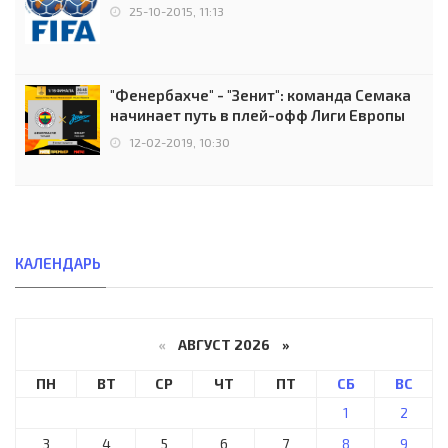
25-10-2015, 11:13
"Фенербахче" - "Зенит": команда Семака
начинает путь в плей-офф Лиги Европы
12-02-2019, 10:30
КАЛЕНДАРЬ
«
АВГУСТ 2026 »
ПН
ВТ
СР
ЧТ
ПТ
СБ
ВС
1
2
3
4
5
6
7
8
9