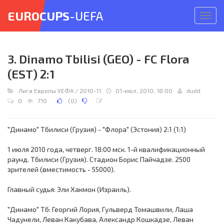
EUROCUPS
-UEFA
Откр
меню
3. Dinamo Tbilisi (GEO) - FC Flora
(EST) 2:1
Лига Европы УЕФА
/
2010-11
01-июл, 2010, 18:00
dudd
0
710
(
0
)
"Динамо" Тбилиси (Грузия) - "Флора" (Эстония) 2:1 (1:1)
1 июля 2010 года, четверг. 18:00 мск. 1-й квалификационный
раунд. Тбилиси (Грузия). Стадион Борис Пайчадзе. 2500
зрителей (вместимость - 55000).
Главный судья: Эли Хакмон (Израиль).
"Динамо" Тб: Георгий Лория, Гульверд Томашвили, Лаша
Чадунели, Леван Какубава, Александр Кошкадзе, Леван