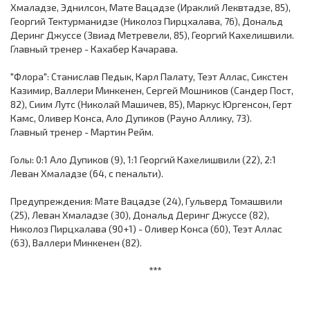
Хмаладзе, Эднилсон, Мате Вацадзе (Ираклий Леквтадзе, 85),
Георгий Тектурманидзе (Николоз Пирцхалава, 76), Дональд
Деринг Джуссе (Звиад Метревели, 85), Георгий Кахелишвили.
Главный тренер - Кахабер Качарава.
"Флора": Станислав Педык, Карл Палату, Теэт Аллас, Сикстен
Казимир, Валлери Минкенен, Сергей Мошников (Сандер Пост,
82), Сиим Лутс (Николай Машичев, 85), Маркус Юргенсон, Герт
Камс, Оливер Конса, Ало Дупиков (Рауно Аллику, 73).
Главный тренер - Мартин Рейм.
Голы: 0:1 Ало Дупиков (9), 1:1 Георгий Кахелишвили (22), 2:1
Леван Хмаладзе (64, с пенальти).
Предупреждения: Мате Вацадзе (24), Гульверд Томашвили
(25), Леван Хмаладзе (30), Дональд Деринг Джуссе (82),
Николоз Пирцхалава (90+1) - Оливер Конса (60), Теэт Аллас
(63), Валлери Минкенен (82).
***