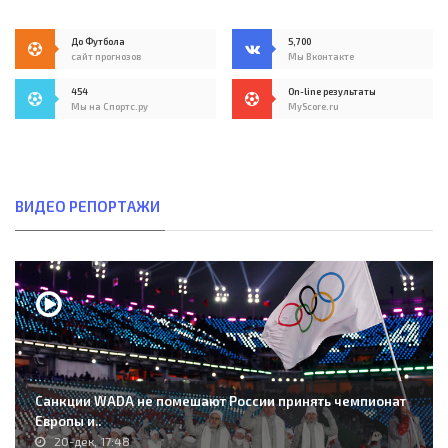
До Футбола
5,700
сайт прогнозов
Мы Вконтакте
454
On-line результаты
Мы на Спортс.ру
MyScore.ru
ВИДЕО РЕПОРТАЖИ
Санкции WADA не помешают России принять чемпионат
Европы и..
20-дек, 17:48