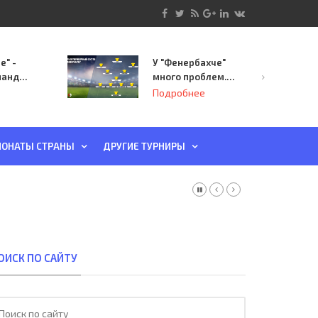
е" -
У "Фенербахче"
манда
много проблем.
инает
Но он опасен для
Подробнее
й-офф
"Зенита"
ы
ОНАТЫ СТРАНЫ
ДРУГИЕ ТУРНИРЫ
ОИСК ПО САЙТУ