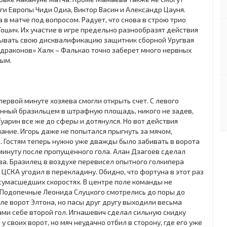
и Европы Чиди Одиа, Виктор Васин и Александр Цауня.
 в матче под вопросом. Радует, что снова в строю трио
Тошич. Их участие в игре предельно разнообразят действия
тбывать свою дисквалификацию защитник сборной Уругвая
«драконов» Халк – Фалькао точно заберет много нервных
вым.
ервой минуте хозяева смогли открыть счет. С левого
енный бразильцем в штрафную площадь, никого не задев,
Гуарин все же до сферы и дотянулся. Но вот действия
ание. Игорь даже не попытался прыгнуть за мячом,
 Гостям теперь нужно уже дважды было забивать в ворота
 минуту после пропущенного гола. Алан Дзагоев сделал
ва. Бразилец в воздухе перевисел опытного голкипера
ЦСКА угодил в перекладину. Обидно, что фортуна в этот раз
 сумасшедших скоростях. В центре поле команды не
 Подопечные Леонида Слуцкого смотрелись до поры до
е ворот Элтона, но пасы друг другу выходили весьма
ами себе второй гол. Игнашевич сделал сильную скидку
 своих ворот, но мяч неудачно отбил в сторону, где его уже