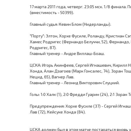
17 марта 2011 года, четверг. 23:05 мск. 1/8 финала.
(вместимость - 50399).
Главный судья: Кевин Блом (Нидерланды).
"Порту": Элтон, Хорхе Фусиле, Роланду, Кристиан 
Хамес Родригес (Фернандо Белуччи, 52), Фернандо, 
Родригес, 87).
Главный тренер - Андре Виллаш-Боаш.
ЦСКА: Игорь Акинфеев, Сергей Игнашевич, Кирилл Н
Хонда, Алан Дзагоев (Марк Гонсалес, 74), Зоран То
Нецид, 65), Вагнер Лав.
Главный тренер - Леонид Викторович Слуцкий.
Голы: 1:0 Халк (1), 2:0 Фредди Гуарин (24), 2:1 Зоран 
Предупреждения: Хорхе Фусиле (37) - Сергей Игнашев
Лав (72), Кейсуке Хонда (84).
ЦСКА должен был в этом матче постараться вновь у