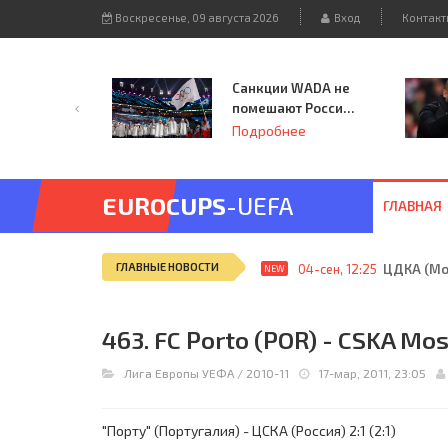
Воскресенье, 09 августа 2026
Вход
Контакт
Санкции WADA не
помешают России
принять
Подробнее
чемпионат
Европы и финал
Лиги чемпионов.
EUROCUPS
-UEFA
ГЛАВНАЯ
ГЛАВНЫЕ НОВОСТИ
04-сен, 12:25
ЦДКА (Мос
NEW
463. FC Porto (POR) - CSKA Mos
Лига Европы УЕФА
/
2010-11
17-мар, 2011, 23:05
"Порту" (Португалия) - ЦСКА (Россия) 2:1 (2:1)