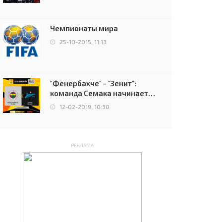
чемпионов.
Чемпионаты мира
25-10-2015, 11:13
"Фенербахче" - "Зенит":
команда Семака начинает
путь в плей-офф Лиги
12-02-2019, 10:30
Европы
РЕКЛАМА