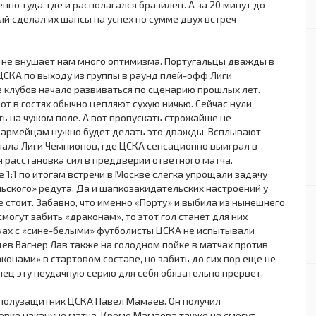
о туда, где и располагался бразилец. А за 20 минут до
й сделал их шансы на успех по сумме двух встреч
 не внушает нам много оптимизма. Португальцы дважды в
 ЦСКА по выходу из группы в раунд плей-офф Лиги
е клубов начало развиваться по сценарию прошлых лет.
т в гостях обычно цепляют сухую ничью. Сейчас нули
ть на чужом поле. А вот пропускать строжайше не
о армейцам нужно будет делать это дважды. Всплывают
ала Лиги Чемпионов, где ЦСКА сенсационно выиграл в
ая расстановка сил в преддверии ответного матча.
1:1 по итогам встречи в Москве слегка упрощали задачу
ского» редута. Да и шапкозакидательских настроений у
е стоит. Забавно, что именно «Порту» и выбила из нынешнего
огут забить «драконам», то этот гол станет для них
речах с «сине-белыми» футболисты ЦСКА не испытывали
ев Вагнер Лав также на голодном пойке в матчах против
конами» в стартовом составе, но забить до сих пор еще не
лец эту неудачную серию для себя обязательно прервет.
й полузащитник ЦСКА Павел Мамаев. Он получил
овке накануне матча. Кроме Мамаева также не смогут