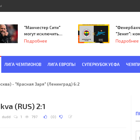
ы
"Манчестер Сити"
"Фенербахч
могут исключить
"Зенит": ко
из Лиги
Семака нач
Подробнее
Подробнее
чемпионов.
путь в пле
Лиги Европ
ЛИГА ЧЕМПИОНОВ
ЛИГА ЕВРОПЫ
СУПЕРКУБОК УЕФА
ЧЕМПИ
ква) - "Красная Заря" (Ленинград) 6:2
kva (RUS) 2:1
П
dudd
1
797
(
0
)