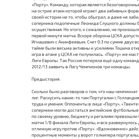
«Порту». Команду, которая является безоговорочн
на острие атаки которой играет два забивных форв
своей истории не то, чтобы обыграл, а даже не заби
соперника подопечные Леонида Слуцкого должны бы
осуществимая. Но этого, к сожалению, не произошл
первой минуте матча. Вскоре оборона ЦСКА допуст
Игнашевич с Акинфеевым. Счет 0:3 по сумме двух в
тайме были весьма активны и усилиями Тошича откв
игра в атаке у ЦСКА не получилась. «Порту» же мас
Лиги Европы. Так Россия потеряла ещё одну команд
2012/13 заявить в Лигу Чемпионов три команды.
Предыстория:
Сколько было разговоров о том, что наш чемпиона
лиг. Раскусить какие-то там Португалии с Голланд
труда и умения. Оппоненты в лице «Порту», «Твенте»
соперники могли достаться английские футбольные 
по своему уровню, бюджету и регалиям превзошли 
матчи 1/8 финала Лиги Европы, и все развернулось
отличную игру против «Порту». «Вдохновенно» дейст
процентные моменты у ворот голкипера португальце