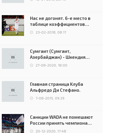
Нас не догонят. 6-е место в
таблице коэффициентов
УЕФА остаётся за Россией
23-02-2018, 08:17
Сумгаит (Сумгаит,
Азербайджан) - Шкендия
(Тетово, Северная
27-08-2020, 18:00
Македония) - 0:2 (0:0)
Главная страница Клуба
Альфредо Ди Стефано.
7-08-2015, 09:29
Санкции WADA не помешают
России принять чемпионат
Европы и финал Лиги
20-12-2020, 17:48