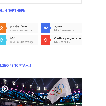
АШИ ПАРТНЕРЫ
До Футбола
5,700
сайт прогнозов
Мы Вконтакте
454
On-line результаты
Мы на Спортс.ру
MyScore.ru
ИДЕО РЕПОРТАЖИ