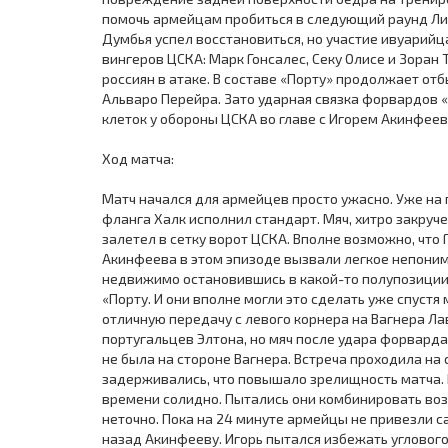
помочь армейцам пробиться в следующий раунд Лиг
Думбья успел восстановиться, но участие ивуарийца
вингеров ЦСКА: Марк Гонсалес, Секу Олисе и Зоран 
россиян в атаке. В составе «Порту» продолжает о
Альваро Перейра. Зато ударная связка форвардов 
клеток у обороны ЦСКА во главе с Игорем Акинфее
Ход матча:
Матч начался для армейцев просто ужасно. Уже на п
фланга Халк исполнил стандарт. Мяч, хитро закруч
залетел в сетку ворот ЦСКА. Вполне возможно, что 
Акинфеева в этом эпизоде вызвали легкое непоним
недвижимо остановившись в какой-то полупозиции.
«Порту. И они вполне могли это сделать уже спустя
отличную передачу с левого корнера на Вагнера Ла
португальцев Элтона, но мяч после удара форварда 
не была на стороне Вагнера. Встреча проходила на
задерживались, что повышало зрелищность матча.
времени солидно. Пытались они комбинировать возл
неточно. Пока на 24 минуте армейцы не привезли с
назад Акинфееву. Игорь пытался избежать углового у