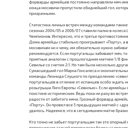
форварды армейцев постоянно направляли мяч именн
конца москвичи пропустили обиднейший гол, которы
призрачными.
Статистика личных встреч между командами также
сезонах 2004/05 и 2006/07 ставили палки в колеса
Чемпионов. Интересно, что и третье противостояни
Дома армейцы стабильно проигрывают «Порту», а во
москвичам ни к чему, им обязательно нужно забива
рекомендуется. Если португальцы забивают мяч, т
приятные аналогии с прошлогодним матчем 1/8 фин
Севилье со счетом 2:1. Но там была несколько друг
Сумасшедший гол Марка Гонсалеса и окончательные 
команды Леонида Слуцкого по преодолению «севиль
португальцев в отличие от испанцев особо ждать н
розыгрыша Лиги Европы «Севилью». Если армейцы см
поистине историческим. Ведь пока ни разу во вст
радости от забитого мяча. Грозный форвард армейц
«Порту». Он провел все 5 предыдущих матчей с «дра
удалось. Надеемся, что в сегодняшнем матче брази
Кто точно не забьет португальцам так это опорны
повреждение задней поверхности бедра на тренир