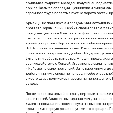
поджидал Родригес. Молодой колумбиец подхватил
борьбе Фалькао опередил Щенникова и скинул мяч 
огромного труда попасть в пустые ворота гостей. В
Армейцы не пали духом и продолжили методично ис
проявлял Зоран Тошич. Серб на своем правом флан
португальцев. Алан Дзагоев этот факт быстро осоз
Элтоном. Зоран легко переиграл капитана хозяев, п
армейцев против «Порту», жаль, это событие произ
ЦСКА полетели сравнивать счет. И вполне они могли
фланга во вратарскую на Думбью. Ивуариец успел н
Элтону мяч забрать намертво. А Тошич продолжал в
взаимодействую с Хондой. Игра японца была не тако
к Кейсуке не было претензий. За четыре минуты д
действиями, чуть снова не привезли себе очередной
вместо удара колумбиец навесил на неприкрытого Р
вышел.
После перерыва армейцы сразу перешли в нападени
атаки гостей. Алдонин выцарапал мяч у зазевавшег
далек от попадания, полетев куда-то высоко на тр
производит первую рокировку: вместо форварда Ро