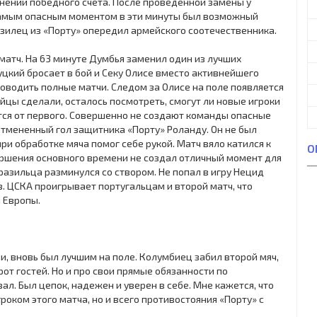
нении победного счета. После проведенной замены у
 Самым опасным моментом в эти минуты был возможный
азилец из «Порту» опередил армейского соотечественника.
атч. На 63 минуте Думбья заменил один из лучших
цкий бросает в бой и Секу Олисе вместо активнейшего
проводить полные матчи. Следом за Олисе на поле появляется
йцы сделали, осталось посмотреть, смогут ли новые игроки
ется от первого. Совершенно не создают команды опасные
отмененный гол защитника «Порту» Роланду. Он не был
при обработке мяча помог себе рукой. Матч вяло катился к
О
ершения основного времени не создал отличный момент для
бразильца разминулся со створом. Не попал в игру Нецид
з. ЦСКА проигрывает португальцам и второй матч, что
и Европы.
и, вновь был лучшим на поле. Колумбиец забил второй мяч,
от гостей. Но и про свои прямые обязанности по
л. Был цепок, надежен и уверен в себе. Мне кажется, что
оком этого матча, но и всего противостояния «Порту» с