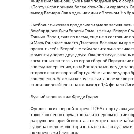
Андре Виллаш-Боаш уже начал подумывать о сохра
«Порту» игра приняла более спокойный характер.
выход Вагнера Лава один на один с Элтоном. Но бр
Футболисты хозяев продолжали умело засушивать м
бомбардиров Лиги Европы Томаш Нецид. Вскоре Слу
Тошича. Зоран, судя по всему, еще не в состоянии 
и Марк Гонсалес вместо Дзагоева. Все замены арме
проявить себя. Второй же тайм разительно отлича
моменты у ворот друг друга. Оживил тихую гавань 
засчитан из-за того, что игрок сборной Португалии 
своему завершению, пока Вагнер за минуту до зав
второго взятия ворот «Порту». Но мяч после удара 
совершенно. Чех мяча коснулся, считанное число ра
ставит жирный крест на их выход в 1/4 финала Лиг
Лучший игрок матча: Фреди Гуарин.
Фреди, как и в первой встрече ЦСКА с португальцам
также косвенно поучаствовал и в первом взятии вор
разрушению армейских атак в центре поля не забыва
Гуарина смело можно признать не только лучшим игр
подопечными Слуцкого.