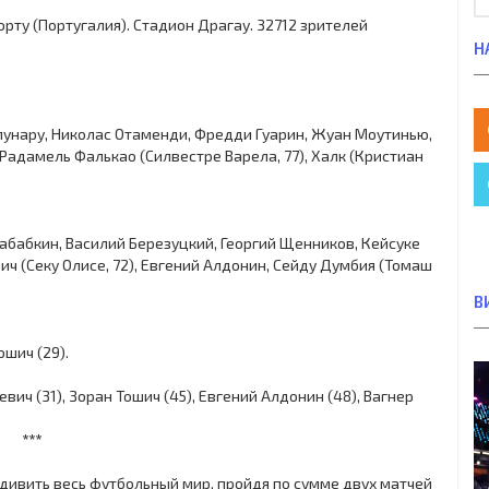
 Порту (Португалия). Стадион Драгау. 32712 зрителей
Н
Сэпунару, Николас Отаменди, Фредди Гуарин, Жуан Моутинью,
Радамель Фалькао (Силвестре Варела, 77), Халк (Кристиан
абабкин, Василий Березуцкий, Георгий Щенников, Кейсуке
шич (Секу Олисе, 72), Евгений Алдонин, Сейду Думбия (Томаш
В
Тошич (29).
ич (31), Зоран Тошич (45), Евгений Алдонин (48), Вагнер
***
дивить весь футбольный мир, пройдя по сумме двух матчей