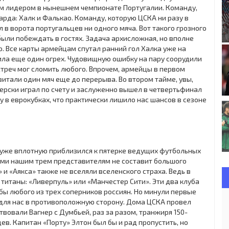
ым лидером в нынешнем чемпионате Португалии. Команду,
арда: Халк и Фалькао. Команду, которую ЦСКА ни разу в
л в ворота португальцев ни одного мяча. Вот такого грозного
ли побеждать в гостях. Задача архисложная, но вполне
о. Все карты армейцам спутал ранний гол Халка уже на
ила еще один огрех. Чудовищную ошибку на пару соорудили
стреч мог сломить любого. Впрочем, армейцы в первом
итали один мяч еще до перерыва. Во втором тайме, увы,
терски играл по счету и заслуженно вышел в четвертьфинал
у в еврокубках, что практически лишило нас шансов в сезоне
т уже вплотную приблизился к пятерке ведущих футбольных
иями нашим трем представителям не составит большого
 и «Аякса» также не вселяли вселенского страха. Ведь в
титаны: «Ливерпуль» или «Манчестер Сити». Эти два клуба
бы любого из трех соперников россиян. Но минули первые
 для нас в противоположную сторону. Дома ЦСКА провел
вовали Вагнер с Думбьей, раз за разом, транжиря 150-
в. Капитан «Порту» Элтон был бы и рад пропустить, но