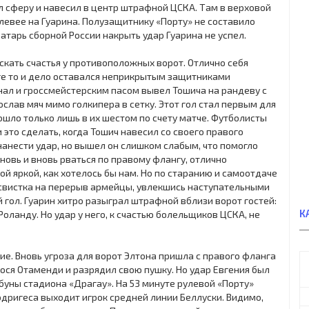
 сферу и навесил в центр штрафной ЦСКА. Там в верховой
левее на Гуарина. Полузащитнику «Порту» не составило
ратарь сборной России накрыть удар Гуарина не успел.
кать счастья у противоположных ворот. Отлично себя
ге то и дело оставался неприкрытым защитниками
нал и гроссмейстерским пасом вывел Тошича на рандеву с
ослав мяч мимо голкипера в сетку. Этот гол стал первым для
ошло только лишь в их шестом по счету матче. Футболисты
 это сделать, когда Тошич навесил со своего правого
анести удар, но вышел он слишком слабым, что помогло
новь и вновь рваться по правому флангу, отлично
й яркой, как хотелось бы нам. Но по старанию и самоотдаче
о свистка на перерыв армейцы, увлекшись наступательными
 гол. Гуарин хитро разыграл штрафной вблизи ворот гостей:
К
оланду. Но удар у него, к счастью болельщиков ЦСКА, не
е. Вновь угроза для ворот Элтона пришла с правого фланга
ося Отаменди и разрядил свою пушку. Но удар Евгения был
ибуны стадиона «Драгау». На 53 минуте рулевой «Порту»
дригеса выходит игрок средней линии Беллуски. Видимо,