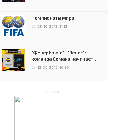
чемпионов.
Чемпионаты мира
25-10-2015, 11:13
"Фенербахче" - "Зенит":
команда Семака начинает
путь в плей-офф Лиги
12-02-2019, 10:30
Европы
РЕКЛАМА