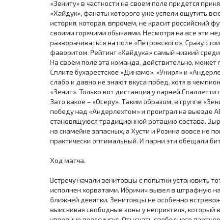
«Зениту» в частности на своем поле придется прин
«Хайдук», фанаты которого уже успели ощутить всю
история, которая, впрочем, не красит российский ф
своими горячими обычаями. Несмотря на все эти не
разворачиваться на поле «Петровского». Сразу стои
фаворитом. Рейтинг «Хайдука» самый низкий среди 
На своем поле эта команда, действительно, может
Сплите бухарестское «Динамо», «Униря» и «Андерле
слабо и давно не знают вкуса побед, хотя в чемпион
«Зенит». Только вот дистанция у парней Спаллетти
Зато какое – «Осеру». Таким образом, в группе «Зе
победу над «Андерлехтом» и проиграл на выезде А
становящуюся традиционной ротацию состава. Зыря
на скамейке запасных, а Хусти и Розина вовсе не поп
практически оптимальный. И парни эти обещали бит
Ход матча.
Встречу начали зенитовцы с попытки установить то
исполнен хорватами. Ибричич вывел в штрафную н
ближней девятки. Зенитовцы не особенно встрево
выискивая свободные зоны у неприятеля, который 
уверенно прессингуя. Отыскать свободного партнер