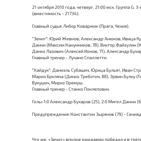
21 октября 2010 года, четверг. 21:00 мск. Группа G.
(вместимость - 21734).
Главный судья: Либор Коваржик (Прага, Чехия).
"Зенит": Юрий Жевнов, Александр Анюков, Ивица К
Данни (Максим Канунников, 78), Виктор Файзулин (К
Данко Лазович (Алексей Ионов, 71), Александр Буха
Главный тренер - Лучано Спаллетти.
"Хайдук": Даниэль Субашич, Юрица Бульят, Иван Ст
Марио Бркляча (Динко Треботич, 88), Эрвин Булку (Г
Вукушич, Мирко Оремуш.
Главный тренер - Станко Поклепович.
Голы: 1:0 Александр Бухаров (25), 2:0 Мигел Данни (6
Предупреждения: Константин Зырянов (79) - Сенияд
Что же, «Зенит» вполне ожидаемо победил и в треть