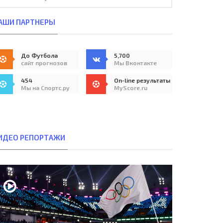
АШИ ПАРТНЕРЫ
До Футбола
5,700
сайт прогнозов
Мы Вконтакте
454
On-line результаты
Мы на Спортс.ру
MyScore.ru
ИДЕО РЕПОРТАЖИ