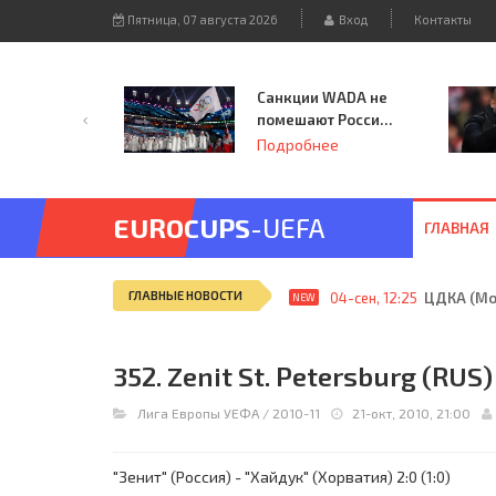
Пятница, 07 августа 2026
Вход
Контакты
Санкции WADA не
помешают России
принять
Подробнее
чемпионат
Европы и финал
Лиги чемпионов.
EUROCUPS
-UEFA
ГЛАВНАЯ
ГЛАВНЫЕ НОВОСТИ
04-сен, 12:25
ЦДКА (Мос
NEW
352. Zenit St. Petersburg (RUS)
Лига Европы УЕФА
/
2010-11
21-окт, 2010, 21:00
"Зенит" (Россия) - "Хайдук" (Хорватия) 2:0 (1:0)