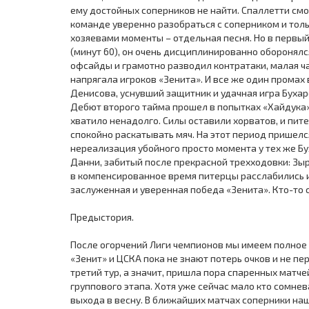
ему достойных соперников не найти. Спаллетти см
команде уверенно разобраться с соперником и тол
хозяевами моменты – отдельная песня. Но в первый 
(минут 60), он очень дисциплинированно оборонялс
офсайды и грамотно разводил контратаки, малая ч
напрягала игроков «Зенита». И все же один промах
Денисова, уснувший защитник и удачная игра Бухар
Дебют второго тайма прошел в попытках «Хайдука» 
хватило ненадолго. Силы оставили хорватов, и пит
спокойно раскатывать мяч. На этот период пришелс
нереализация убойного просто момента у тех же Б
Данни, забитый после прекрасной трехходовки: Зыр
в компенсированное время питерцы расслабились и
заслуженная и уверенная победа «Зенита». Кто-то
Предыстория.
После огорчений Лиги чемпионов мы имеем полное 
«Зенит» и ЦСКА пока не знают потерь очков и не п
третий тур, а значит, пришла пора спаренных матч
группового этапа. Хотя уже сейчас мало кто сомнев
выхода в весну. В ближайших матчах соперники н