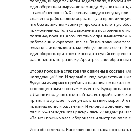
передач, иногда точности недоставало, а порой и 
единоборства и выручали команду. Нужно сказать, ч
– самый непростой. Хозяевам каждую секунду прихо
слаженно работающие хорваты туда проводили укол
что без движения «Зениту» проходить плотную обор
прямолинейно. Только движение и постоянные откр
половину поля. В целом, по тайму преимуществом, 
работающих хорватов нельзя. За исключением того 
команд – использовать малейшую возможность. Ещ
единоборств, при этом не всегда в судейских реше
расценивать по-разному. Арбитр со своеобразным 
Вторая половина стартовала с замены в составе «Х
нападающий Чоп. И первый выпад осуществили имен
Вукушич умудрился пробить в падении, но несильно 
стопроцентным голевым моментом. Бухаров классно
с Данни и получил ответный пас, который вывел его
принял не лучшее – бахнул сильно мимо ворот. Этот
преимуществом ощутимым. И угловой довольно неп
пас. К 55-й минуте игра раскрылась. «Хайдук» реши
«Зенит» прижимался, оборонялся и выстреливал в
Игра обострилась. Напряженность стала возникать 