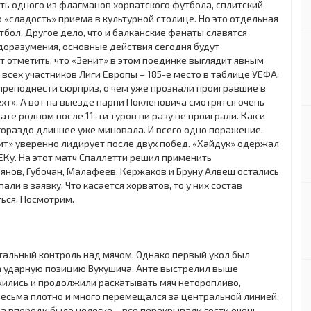
ять одного из флагманов хорватского футбола, сплитский
 «сладость» приема в культурной столице. Но это отдельная
утбол. Другое дело, что и балканские фанаты славятся
доразумения, основные действия сегодня будут
т отметить, что «Зенит» в этом поединке выглядит явным
всех участников Лиги Европы – 185-е место в таблице УЕФА.
 преподнести сюрприз, о чем уже прознали проигравшие в
хт». А вот на выезде парни Поклеповича смотрятся очень
ате родном после 11-ти туров ни разу не проиграли. Как и
 гораздо длиннее уже миновала. И всего одно поражение.
нит» уверенно лидирует после двух побед. «Хайдук» одержал
ЕКу. На этот матч Спаллетти решил применить
нов, Губочан, Малафеев, Кержаков и Бруну Алвеш остались
али в заявку. Что касается хорватов, то у них состав
ься. Посмотрим.
тальный контроль над мячом. Однако первый укол был
а ударную позицию Вукушича. Анте выстрелил выше
жились и продолжили раскатывать мяч неторопливо,
весьма плотно и много перемещался за центральной линией,
а впереди было нелегко – все перекрывали гости очень