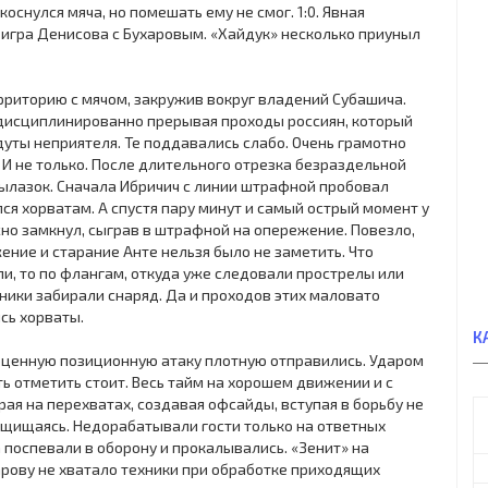
коснулся мяча, но помешать ему не смог. 1:0. Явная
игра Денисова с Бухаровым. «Хайдук» несколько приуныл
рриторию с мячом, закружив вокруг владений Субашича.
 дисциплинированно прерывая проходы россиян, который
уты неприятеля. Те поддавались слабо. Очень грамотно
 И не только. После длительного отрезка безраздельной
ылазок. Сначала Ибричич с линии штрафной пробовал
ся хорватам. А спустя пару минут и самый острый момент у
но замкнул, сыграв в штрафной на опережение. Повезло,
жение и старание Анте нельзя было не заметить. Что
ли, то по флангам, откуда уже следовали прострелы или
ники забирали снаряд. Да и проходов этих маловато
сь хорваты.
К
ноценную позиционную атаку плотную отправились. Ударом
ть отметить стоит. Весь тайм на хорошем движении и с
ая на перехватах, создавая офсайды, вступая в борьбу не
защищаясь. Недорабатывали гости только на ответных
а поспевали в оборону и прокалывались. «Зенит» на
рову не хватало техники при обработке приходящих