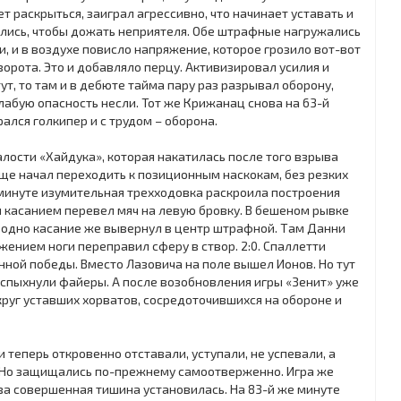
т раскрыться, заиграл агрессивно, что начинает уставать и
рялись, чтобы дожать неприятеля. Обе штрафные нагружались
 и в воздухе повисло напряжение, которое грозило вот-вот
ворота. Это и добавляло перцу. Активизировал усилия и
т, то там и в дебюте тайма пару раз разрывал оборону,
слабую опасность несли. Тот же Крижанац снова на 63-й
ался голкипер и с трудом – оборона.
алости «Хайдука», которая накатилась после того взрыва
аще начал переходить к позиционным наскокам, без резких
й минуте изумительная трехходовка раскроила построения
м касанием перевел мяч на левую бровку. В бешеном рывке
в одно касание же вывернул в центр штрафной. Там Данни
ением ноги переправил сферу в створ. 2:0. Спаллетти
нной победы. Вместо Лазовича на поле вышел Ионов. Но тут
вспыхнули файеры. А после возобновления игры «Зенит» уже
округ уставших хорватов, сосредоточившихся на обороне и
и теперь откровенно отставали, уступали, не успевали, а
 Но защищались по-прежнему самоотверженно. Игра же
ва совершенная тишина установилась. На 83-й же минуте