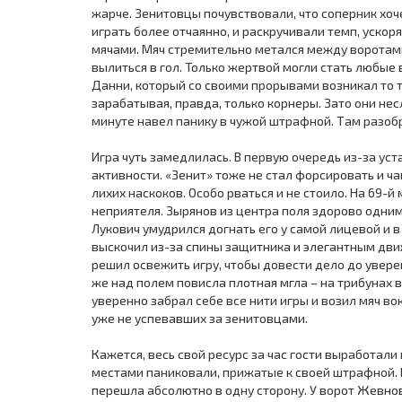
жарче. Зенитовцы почувствовали, что соперник хоче
играть более отчаянно, и раскручивали темп, уско
мячами. Мяч стремительно метался между воротами,
вылиться в гол. Только жертвой могли стать любые 
Данни, который со своими прорывами возникал то ту
зарабатывая, правда, только корнеры. Зато они не
минуте навел панику в чужой штрафной. Там разобр
Игра чуть замедлилась. В первую очередь из-за уст
активности. «Зенит» тоже не стал форсировать и ч
лихих наскоков. Особо рваться и не стоило. На 69-
неприятеля. Зырянов из центра поля здорово одни
Лукович умудрился догнать его у самой лицевой и 
выскочил из-за спины защитника и элегантным движ
решил освежить игру, чтобы довести дело до увере
же над полем повисла плотная мгла – на трибунах 
уверенно забрал себе все нити игры и возил мяч в
уже не успевавших за зенитовцами.
Кажется, весь свой ресурс за час гости выработали 
местами паниковали, прижатые к своей штрафной.
перешла абсолютно в одну сторону. У ворот Жевно