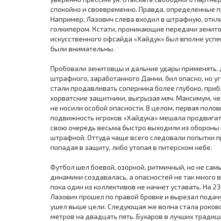
спокойно и своевременно. Правда, определенные п
Например, Лазович слева входил в штрафную, откл
голкипером. Кстати, проникающие передачи зенитов
искусственного офсайда «Хайдук» был вполне усп
были внимательны.
Пробовали зенитовцы и дальние удары применять. Д
штрафного, заработанного Данни, бил опасно, но у
стали продавливать соперника более глубоко, при
хорватские защитники, выгрызая мяч. Максимум, чег
не носили особой опасности. В целом, первая поло
подвижность игроков «Хайдука» мешала продвигать
свою очередь весьма быстро выходили из обороны в
штрафной. Оттуда чаще всего следовали попытки пр
попадая в защиту, либо утопая в питерском небе.
Футбол шел боевой, озорной, ритмичный, но не сам
динамики создавалась, а опасностей не так много в
пока один из коллективов не начнет уставать. На 2
Лазович прошел по правой бровке и вырезал подачу
ушел выше цели. Следующая же волна стала роково
метров на двадцать пять. Бухаров в лучших традиц