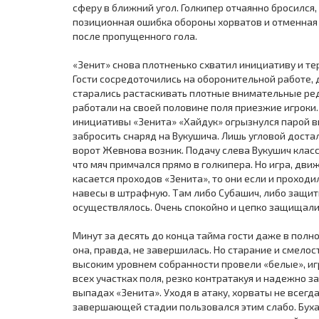
сферу в ближний угол. Голкипер отчаянно бросился, 
позиционная ошибка обороны хорватов и отменная 
после пропущенного гола.
«Зенит» снова плотненько схватил инициативу и те
Гости сосредоточились на оборонительной работе,
старались растаскивать плотные внимательные ред
работали на своей половине поля приезжие игроки.
инициативы «Зенита» «Хайдук» огрызнулся парой в
забросить снаряд на Вукушича. Лишь угловой достал
ворот Жевнова возник. Подачу слева Вукушич класс
что мяч примчался прямо в голкипера. Но игра, дви
касается проходов «Зенита», то они если и проходи
навесы в штрафную. Там либо Субашич, либо защит
осуществлялось. Очень спокойно и цепко защищали
Минут за десять до конца тайма гости даже в пол
она, правда, не завершилась. Но старание и смелос
высоким уровнем собранности провели «белые», игр
всех участках поля, резко контратакуя и надежно 
выпадах «Зенита». Уходя в атаку, хорваты не всегд
завершающей стадии пользовался этим слабо. Буха