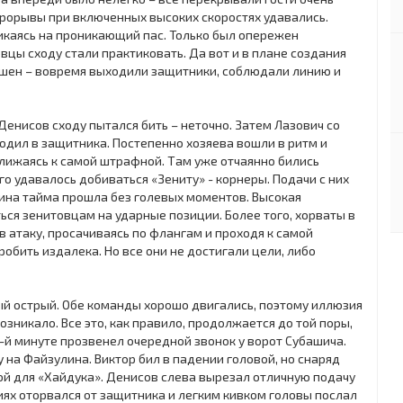
рорывы при включенных высоких скоростях удавались.
икаясь на проникающий пас. Только был опережен
цы сходу стали практиковать. Да вот и в плане создания
ешен – вовремя выходили защитники, соблюдали линию и
енисов сходу пытался бить – неточно. Затем Лазович со
годил в защитника. Постепенно хозяева вошли в ритм и
ближаясь к самой штрафной. Там уже отчаянно бились
о удавалось добиваться «Зениту» - корнеры. Подачи с них
вина тайма прошла без голевых моментов. Высокая
ся зенитовцам на ударные позиции. Более того, хорваты в
 атаку, просачиваясь по флангам и проходя к самой
обить издалека. Но все они не достигали цели, либо
ый острый. Обе команды хорошо двигались, поэтому иллюзия
озникало. Все это, как правило, продолжается до той поры,
3-й минуте прозвенел очередной звонок у ворот Субашича.
 на Файзулина. Виктор бил в падении головой, но снаряд
й для «Хайдука». Денисов слева вырезал отличную подачу
иях оторвался от защитника и легким кивком головы послал