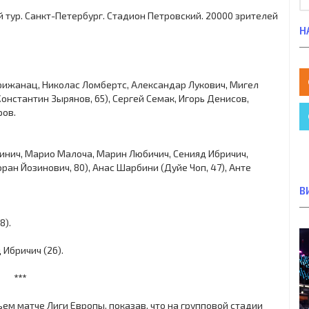
 3-й тур. Санкт-Петербург. Стадион Петровский. 20000 зрителей
Н
рижанац, Николас Ломбертс, Александар Лукович, Мигел
онстантин Зырянов, 65), Сергей Семак, Игорь Денисов,
ров.
ринич, Марио Малоча, Марин Любичич, Сенияд Ибричич,
оран Йозинович, 80), Анас Шарбини (Дуйе Чоп, 47), Анте
В
8).
 Ибричич (26).
***
ем матче Лиги Европы, показав, что на групповой стадии