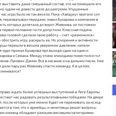
ог выставить даже смешанный состав, что не помешало его
ько чудом не довести дело до разгрома. Упущенные
час игры было не так весело. Пока «Хайдуку» хватало сил
я, перехватывал передачи, ловил Бухарова и компанию в
асть которых долетала до ворот Жевнова, но постоянно
 в первой половине гости допустили. Классная подача
ова головой сделали свою работу – счет «размочился».
обострить игру, раскрыть ее. Но ускорения и активности
ерцы перешли в весьма уверенное давление, начали
я чудо-промах Бухарова при выходе один на один и
ухарова и Семака. Между этими эпизодами поместился гол
янов-Лукович-Данни. Все в касание и на дальних пасах. Уже
 дали пару раз Жевнову спасти команду. А в целом,
 сомневался?
право ждать более успешных выступлений в Лиге Европы.
ерестают нас радовать результативными победами. На дворе
ей, после которых уже можно будет не переживать за исход
ается в том, что и армейцы, и зенитовцы решат вопросы
аших команд обладают разными весовыми категориями.