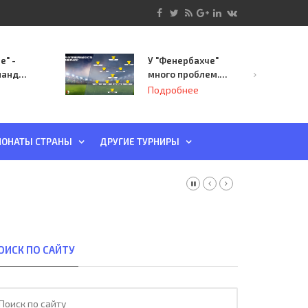
е" -
У "Фенербахче"
манда
много проблем.
инает
Но он опасен для
Подробнее
й-офф
"Зенита"
ы
ОНАТЫ СТРАНЫ
ДРУГИЕ ТУРНИРЫ
ОИСК ПО САЙТУ