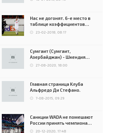
Нас не догонят. 6-е место в
таблице коэффициентов
УЕФА остаётся за Россией
23-02-2018, 08:17
Сумгаит (Сумгаит,
Азербайджан) - Шкендия
(Тетово, Северная
27-08-2020, 18:00
Македония) - 0:2 (0:0)
Главная страница Клуба
Альфредо Ди Стефано.
7-08-2015, 09:29
Санкции WADA не помешают
России принять чемпионат
Европы и финал Лиги
20-12-2020, 17:48