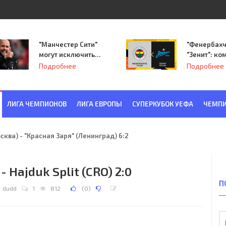
"Манчестер Сити"
"Фенербахч
могут исключить
"Зенит": ко
из Лиги
Семака нач
Подробнее
Подробнее
чемпионов.
путь в пле
Лиги Европ
ЛИГА ЧЕМПИОНОВ
ЛИГА ЕВРОПЫ
СУПЕРКУБОК УЕФА
ЧЕМПИ
ква) - "Красная Заря" (Ленинград) 6:2
 - Hajduk Split (CRO) 2:0
П
dudd
1
812
(
0
)