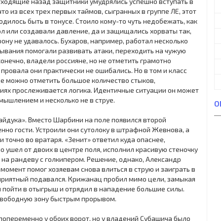
отходящие назад защитники умудрялись успешно вступать в
то из всех трех первых таймов, сыгранных в группе ЛЕ, этот
дилось быть в тонусе. Стоило кому-то чуть недобежать, как
 или создавали давление, да и защищались хорваты так,
ону не удавалось. Бухаров, например, работал несколько
ывания помогали развивать атаки, переходить на чужую
конечно, владели россияне, но не отметить грамотно
провала они практически не ошибались. Но в том и класс
е можно отметить большое количество стыков,
ниях прослеживается логика. Идентичные ситуации он может
мышлением и несколько не в струе.
О
айдука». Вместо Шарбини на поле появился второй
но гости. Устроили они сутолоку в штрафной Жевнова, а
и точно во вратаря. «Зенит» ответил куда опаснее,
 ушел от двоих в центре поля, исполнил красивую стеночку
 на рандеву с голкипером. Решение, однако, Александр
 момент помог хозяевам снова влиться в струю и заиграть в
риятный подавался. Крижанац пробил мимо цели, замыкая
л пойти в отыгрыш и отрядил в нападение большие силы.
 свободную зону быстрым прорывом.
попеременно у обоих ворот, но у владений Субашича было