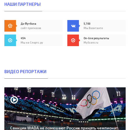
НАШИ ПАРТНЕРЫ
До Футбола
5,700
сайт прогнозов
Мы Вконтакте
454
On-line результаты
Мы на Спортс.ру
MyScore.ru
ВИДЕО РЕПОРТАЖИ
Санкции WADA не помешают России принять чемпионат