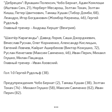
"Дебрецен": Вукашин Полексич, Чобо Бернат, Адам Комлоши
(Иштван Сюч, 21), Норберт Месарош, Золтан Токач, Золтан
Кишш, Петер Цвиткович, Тамаш Хушак (Тибор Домби, 68),
Леандро, Игор Богданович (Жомбор Керекеш, 46), Гергей
Рудольф.
Главный тренер - Андраш Херцег (Венгрия).
"Шахтёр Караганды": Давид Лория, Саша Джорджевич,
Вячеслав Руснак, Олег Корниенко, Александр Кислицын,
Евгений Ловчев, Кайрат Аширбеков (Виктор Кожушко, 72),
Руслан Кенетаев (Максим Самченко, 46), Иван Перич, Михаил
Глушко, Милан Пацанда.
Главный тренер - Иван Азовский.
Гол: 1:0 Гергей Рудольф (38).
Предупреждения: Чобо Бернат (2), Тамаш Хушак (38), Золтан
Токач (74) - Михаил Глушко (58), Максим Самченко (62), Иван
Перич (82).
***