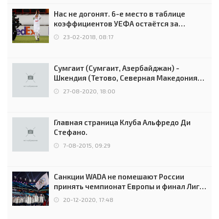
Нас не догонят. 6-е место в таблице
коэффициентов УЕФА остаётся за
Россией
23-02-2018, 08:17
Сумгаит (Сумгаит, Азербайджан) -
Шкендия (Тетово, Северная Македония) -
0:2 (0:0)
27-08-2020, 18:00
Главная страница Клуба Альфредо Ди
Стефано.
7-08-2015, 09:29
Санкции WADA не помешают России
принять чемпионат Европы и финал Лиги
чемпионов.
20-12-2020, 17:48