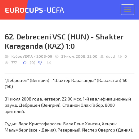
EUROCUPS
-UEFA
Откр
меню
62. Debreceni VSC (HUN) - Shakter
Karaganda (KAZ) 1:0
Кубок УЕФА
/
2008-09
31-июл, 2008, 22:00
dudd
0
777
(
0
)
"Дебрецен" (Венгрия) - "Шахтёр Караганды" (Казахстан) 1:0
(1:0)
31 июля 2008 года, четверг. 22:00 мск. 1-й квалификационный
раунд. Дебрецен (Венгрия). Стадион Олах Габор. 8000
зрителей.
Судьи: Ларс Кристоферссен, Билл Рене Хансен, Хенрик
Мальмберг (все - Дания). Резервный: Йеспер Овергор (Дания).