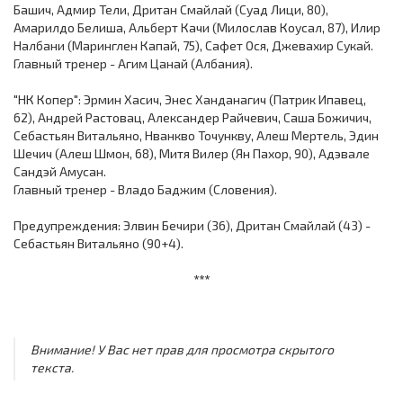
Башич, Адмир Тели, Дритан Смайлай (Суад Лици, 80),
Амарилдо Белиша, Альберт Качи (Милослав Коусал, 87), Илир
Налбани (Маринглен Капай, 75), Сафет Ося, Джевахир Сукай.
Главный тренер - Агим Цанай (Албания).
"НК Копер": Эрмин Хасич, Энес Ханданагич (Патрик Ипавец,
62), Андрей Растовац, Александер Райчевич, Саша Божичич,
Себастьян Витальяно, Нванкво Точункву, Алеш Мертель, Эдин
Шечич (Алеш Шмон, 68), Митя Вилер (Ян Пахор, 90), Адэвале
Сандэй Амусан.
Главный тренер - Владо Баджим (Словения).
Предупреждения: Элвин Бечири (36), Дритан Смайлай (43) -
Себастьян Витальяно (90+4).
***
Внимание! У Вас нет прав для просмотра скрытого
текста.