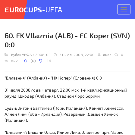
EUROCUPS
-UEFA
Откр
меню
60. FK Vllaznia (ALB) - FC Koper (SVN)
0:0
Кубок УЕФА
/
2008-09
31-июл, 2008, 22:00
dudd
0
842
(
0
)
"Вллазния" (Албания) - "НК Копер" (Словения) 0:0
31 июля 2008 года, четверг. 22:00 мск. 1-й квалификационный
раунд. Шкодер (Албания). Стадион Лоро Боричи..
Судьи: Энтони Баттимер (Корк, Ирландия), Кеннет Хеннесси,
Аллен Линч (оба - Ирландия). Резервный: Дамьен Хэнкок
(Ирландия).
"Вллазния": Бишани Олши, Илион Лика, Элвин Бечири, Марко