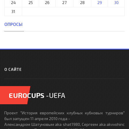
24
25
26
27
28
29
30
31
ОПРОСЫ
О САЙТЕ
EUROCUPS
-UEFA
Проект "История европейских клубных кубковых турниров"
был запущен 11 апреля 2010 года -
Александром Шатуновым aka shat1980, Сергеем aka akvvohinc