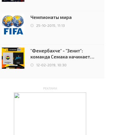
чемпионов.
Чемпионаты мира
25-10-2015, 11:13
"Фенербахче" - "Зенит":
команда Семака начинает
путь в плей-офф Лиги
12-02-2019, 10:30
Европы
РЕКЛАМА