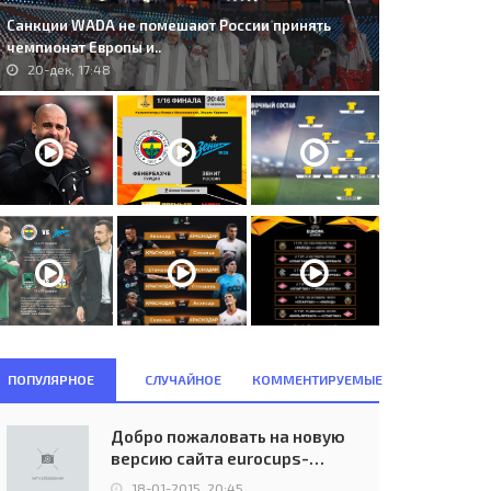
Санкции WADA не помешают России принять
чемпионат Европы и..
20-дек, 17:48
ПОПУЛЯРНОЕ
СЛУЧАЙНОЕ
КОММЕНТИРУЕМЫЕ
. Grasshoppers Z&#252;rich
20. FC Vaduz (LIE) - College
UI) - Olympique Lyon (FRA)..
Europa FC (GIB) 3:0..
Добро пожаловать на новую
06-авг, 23:00
03-июл, 21:00
версию сайта eurocups-
uefa.ru
18-01-2015, 20:45