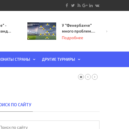
е" -
У "Фенербахче"
манда
много проблем.
инает
Но он опасен для
Подробнее
й-офф
"Зенита"
ы
ОНАТЫ СТРАНЫ
ДРУГИЕ ТУРНИРЫ
ОИСК ПО САЙТУ