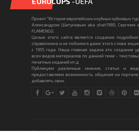
EUROCUPS
-UEFA
Проект "История европейских клубных кубковых турн
Александром Шатуновым aka shat1980, Сергеем a
FLAMENGO.
Целью этого сайта является создание подробног
справочника и не побоимся даже этого слова энци
с 1955 года. Наша главная задача это создание 
всех видов материалов по данной теме - текстовы
печатных изданий ит.д
Публикуем различные мнения, статьи и вид
предоставляем возможность общения на портале
добавлять свои.
© Copyright © 2010-2017. Разработано студией
DLE-THEME.