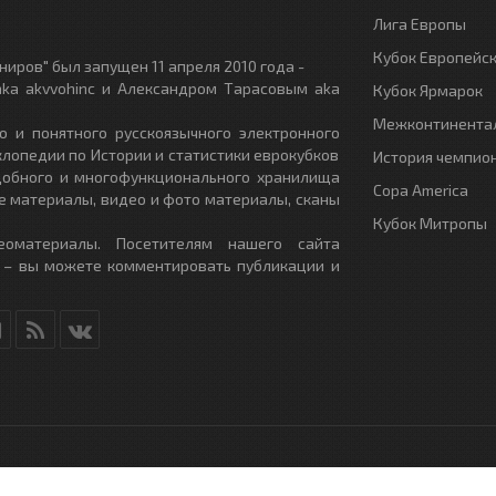
Лига Европы
Кубок Европейс
иров" был запущен 11 апреля 2010 года -
ka akvvohinc и Александром Тарасовым aka
Кубок Ярмарок
Межконтинентал
о и понятного русскоязычного электронного
клопедии по Истории и статистики еврокубков
История чемпио
удобного и многофункционального хранилища
Copa America
е материалы, видео и фото материалы, сканы
Кубок Митропы
еоматериалы. Посетителям нашего сайта
 – вы можете комментировать публикации и
RU
- All Rights Reserved.