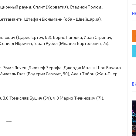
кационный раунд. Сплит (Хорватия). Стадион Полюд..
Н
 Деттаманти, Штефан Бюльманн (оба - Швейцария).
вкович (Дарио Ертеч, 63), Борис Панджа, Иван Стринич,
 Сенияд Ибричич, Горан Рубил (Младен Бартолович, 75),
рди, Эмил Янчев, Джозеф Зерафа, Джордж Малья, Шон Бахада
 Микаэль Галя (Родерик Саммут, 90), Алан Табон (Жан-Пьер
В
), 3:0 Томислав Бушич (54), 4:0 Марио Тичинович (71).
***