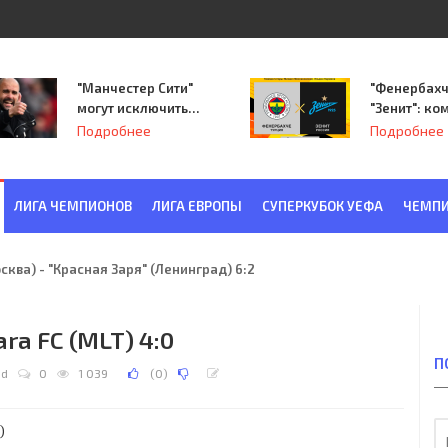
"Манчестер Сити"
"Фенербахч
могут исключить
"Зенит": ко
из Лиги
Семака нач
Подробнее
Подробнее
чемпионов.
путь в пле
Лиги Европ
ЛИГА ЧЕМПИОНОВ
ЛИГА ЕВРОПЫ
СУПЕРКУБОК УЕФА
ЧЕМПИ
ква) - "Красная Заря" (Ленинград) 6:2
kara FC (MLT) 4:0
П
dd
0
1 039
(
0
)
)