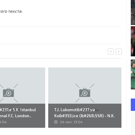
ого текста.
31;e S.K. Istanbul
T.J. Lokomot&#237;va
60
nal F.C. London..
Ko&#353;ice (&#268;SSR) - N.K.
(S
Rijeka..
0:54
24-окт, 13:54