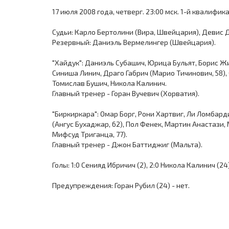
17 июля 2008 года, четверг. 23:00 мск. 1-й квалифи
Судьи: Карло Бертолини (Вира, Швейцария), Девис
Резервный: Даниэль Вермелингер (Швейцария).
"Хайдук": Даниэль Субашич, Юрица Бульят, Борис Жи
Синиша Линич, Драго Габрич (Марио Тичинович, 58),
Томислав Бушич, Никола Калинич.
Главный тренер - Горан Вучевич (Хорватия).
"Биркиркара": Омар Борг, Рони Хартвиг, Ли Ломба
(Ангус Бухаджар, 62), Пол Фенек, Мартин Анастази,
Мифсуд Триганца, 77).
Главный тренер - Джон Баттиджиг (Мальта).
Голы: 1:0 Сенияд Ибричич (2), 2:0 Никола Калинич (24
Предупреждения: Горан Рубил (24) - нет.