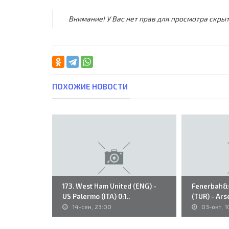
Внимание! У Вас нет прав для просмотра скрыт
ПОХОЖИЕ НОВОСТИ
173. West Ham United (ENG) -
Fenerbah&#2
US Palermo (ITA) 0:1..
(TUR) - Arse
14-сен, 23:00
03-окт, 1