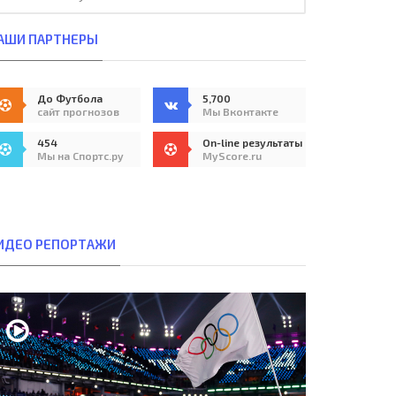
АШИ ПАРТНЕРЫ
До Футбола
5,700
сайт прогнозов
Мы Вконтакте
454
On-line результаты
Мы на Спортс.ру
MyScore.ru
ИДЕО РЕПОРТАЖИ