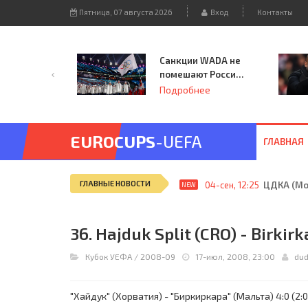
Пятница, 07 августа 2026
Вход
Контакты
Санкции WADA не
помешают России
принять
Подробнее
чемпионат
Европы и финал
Лиги чемпионов.
EUROCUPS
-UEFA
ГЛАВНАЯ
ГЛАВНЫЕ НОВОСТИ
04-сен, 12:25
ЦДКА (Мос
NEW
36. Hajduk Split (CRO) - Birkir
Кубок УЕФА
/
2008-09
17-июл, 2008, 23:00
du
"Хайдук" (Хорватия) - "Биркиркара" (Мальта) 4:0 (2:0