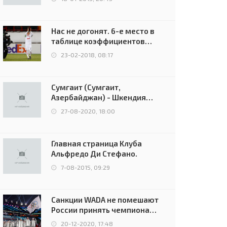
Нас не догонят. 6-е место в
таблице коэффициентов
УЕФА остаётся за Россией
23-02-2018, 08:17
Сумгаит (Сумгаит,
Азербайджан) - Шкендия
(Тетово, Северная
27-08-2020, 18:00
Македония) - 0:2 (0:0)
Главная страница Клуба
Альфредо Ди Стефано.
7-08-2015, 09:29
Санкции WADA не помешают
России принять чемпионат
Европы и финал Лиги
20-12-2020, 17:48