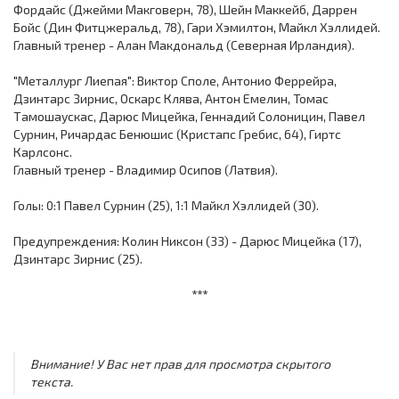
Фордайс (Джейми Макговерн, 78), Шейн Маккейб, Даррен
Бойс (Дин Фитцжеральд, 78), Гари Хэмилтон, Майкл Хэллидей.
Главный тренер - Алан Макдональд (Северная Ирландия).
"Металлург Лиепая": Виктор Споле, Антонио Феррейра,
Дзинтарс Зирнис, Оскарс Клява, Антон Емелин, Томас
Тамошаускас, Дарюс Мицейка, Геннадий Солоницин, Павел
Сурнин, Ричардас Бенюшис (Кристапс Гребис, 64), Гиртс
Карлсонс.
Главный тренер - Владимир Осипов (Латвия).
Голы: 0:1 Павел Сурнин (25), 1:1 Майкл Хэллидей (30).
Предупреждения: Колин Никсон (33) - Дарюс Мицейка (17),
Дзинтарс Зирнис (25).
***
Внимание! У Вас нет прав для просмотра скрытого
текста.