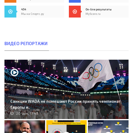
454
On-line результаты
Мы на Спортс.ру
MyScore.ru
ВИДЕО РЕПОРТАЖИ
Санкции WADA не помешают России принять чемпионат
Европы и..
20-дек, 17:48