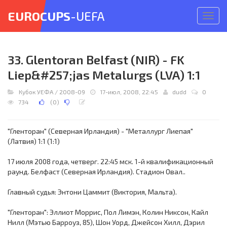
EUROCUPS
-UEFA
Откр
меню
33. Glentoran Belfast (NIR) - FK
Liep&#257;jas Metalurgs (LVA) 1:1
Кубок УЕФА
/
2008-09
17-июл, 2008, 22:45
dudd
0
734
(
0
)
"Гленторан" (Северная Ирландия) - "Металлург Лиепая"
(Латвия) 1:1 (1:1)
17 июля 2008 года, четверг. 22:45 мск. 1-й квалификационный
раунд. Белфаст (Северная Ирландия). Стадион Овал..
Главный судья: Энтони Цаммит (Виктория, Мальта).
"Гленторан": Эллиот Моррис, Пол Лимэн, Колин Никсон, Кайл
Нилл (Мэтью Барроуз, 85), Шон Уорд, Джейсон Хилл, Дэрил