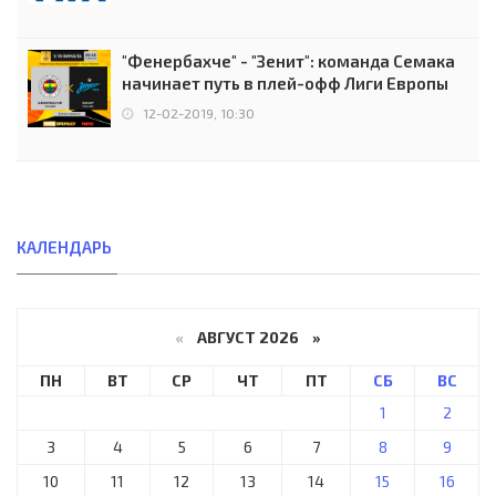
"Фенербахче" - "Зенит": команда Семака
начинает путь в плей-офф Лиги Европы
12-02-2019, 10:30
КАЛЕНДАРЬ
«
АВГУСТ 2026 »
ПН
ВТ
СР
ЧТ
ПТ
СБ
ВС
1
2
3
4
5
6
7
8
9
10
11
12
13
14
15
16