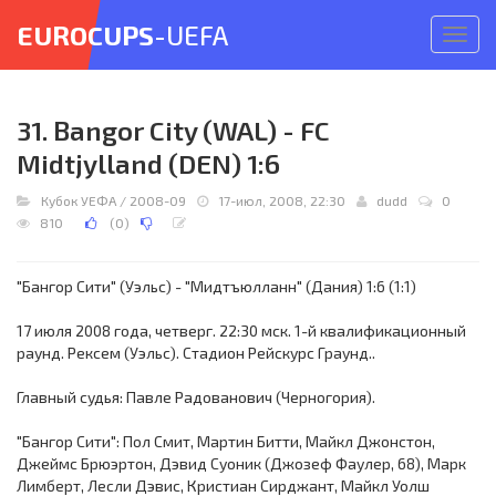
EUROCUPS
-UEFA
Откр
меню
31. Bangor City (WAL) - FC
Midtjylland (DEN) 1:6
Кубок УЕФА
/
2008-09
17-июл, 2008, 22:30
dudd
0
810
(
0
)
"Бангор Сити" (Уэльс) - "Мидтъюлланн" (Дания) 1:6 (1:1)
17 июля 2008 года, четверг. 22:30 мск. 1-й квалификационный
раунд. Рексем (Уэльс). Стадион Рейскурс Граунд..
Главный судья: Павле Радованович (Черногория).
"Бангор Сити": Пол Смит, Мартин Битти, Майкл Джонстон,
Джеймс Брюэртон, Дэвид Суоник (Джозеф Фаулер, 68), Марк
Лимберт, Лесли Дэвис, Кристиан Сирджант, Майкл Уолш