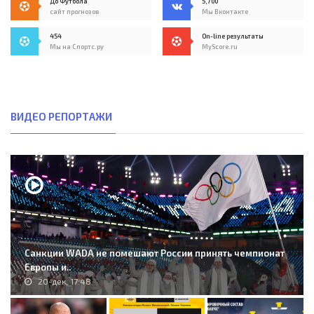
До Футбола
5,700
сайт прогнозов
Мы Вконтакте
454
On-line результаты
Мы на Спортс.ру
MyScore.ru
ВИДЕО РЕПОРТАЖИ
Санкции WADA не помешают России принять чемпионат
Европы и..
20-дек, 17:48