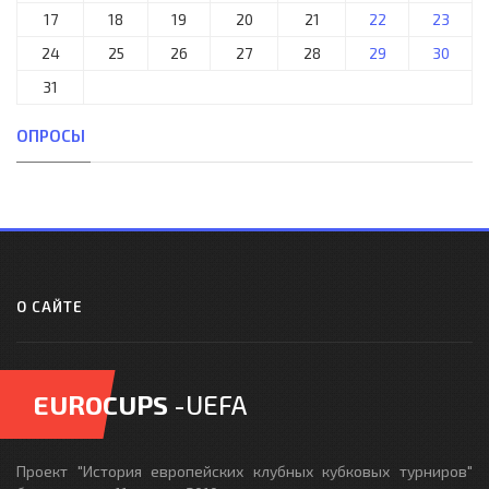
17
18
19
20
21
22
23
24
25
26
27
28
29
30
31
ОПРОСЫ
О САЙТЕ
EUROCUPS
-UEFA
Проект "История европейских клубных кубковых турниров"