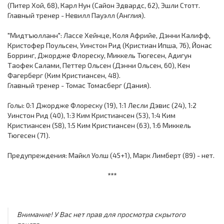
(Питер Хой, 68), Карл Нун (Сайон Эдвардс, 62), Эшли Стотт.
Главный тренер - Невилл Пауэлл (Англия).
"Мидтъюлланн": Лассе Хейнце, Коля Африйе, Дэнни Калифф,
Кристофер Поульсен, Уинстон Рид (Кристиан Ипша, 76), Йонас
Борринг, Джордже Флореску, Миккель Тюгесен, Адигун
Таофек Салами, Петтер Ольсен (Дэнни Ольсен, 60), Кен
Фагерберг (Ким Кристиансен, 48).
Главный тренер - Томас Томасберг (Дания).
Голы: 0:1 Джордже Флореску (19), 1:1 Лесли Дэвис (24), 1:2
Уинстон Рид (40), 1:3 Ким Кристиансен (53), 1:4 Ким
Кристиансен (58), 1:5 Ким Кристиансен (63), 1:6 Миккель
Тюгесен (71).
Предупреждения: Майкл Уолш (45+1), Марк Лимберт (89) - нет.
***
Внимание! У Вас нет прав для просмотра скрытого