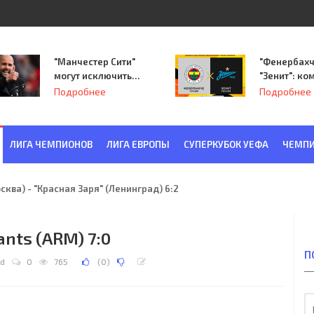
"Манчестер Сити"
"Фенербахч
могут исключить
"Зенит": ко
из Лиги
Семака нач
Подробнее
Подробнее
чемпионов.
путь в пле
Лиги Европ
ЛИГА ЧЕМПИОНОВ
ЛИГА ЕВРОПЫ
СУПЕРКУБОК УЕФА
ЧЕМПИ
ква) - "Красная Заря" (Ленинград) 6:2
ants (ARM) 7:0
П
d
0
765
(
0
)