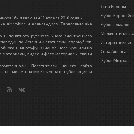
Лига Европы
Кубок Европейс
иров" был запущен 11 апреля 2010 года -
ka akvvohinc и Александром Тарасовым aka
Кубок Ярмарок
Межконтинентал
о и понятного русскоязычного электронного
клопедии по Истории и статистики еврокубков
История чемпио
удобного и многофункционального хранилища
Copa America
е материалы, видео и фото материалы, сканы
Кубок Митропы
еоматериалы. Посетителям нашего сайта
 – вы можете комментировать публикации и
RU
- All Rights Reserved.