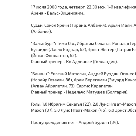
17 июля 2008 года, четверг. 22:30 мск. 1-й квалифи
Арена - Вальс-Зиценхайм..
Судьи: Сокол Яречи (Тирана, Албания), Арьян Мали,
(Албания).
"Зальцбург": Тимо Окс, Ибрагим Секагья, Рональд Ге
Бусаиди (Ласло Боднар, 62), Эрнст Эбстер (Патрик Е
(Йохан Фонлантен, 62).
Главный тренер - Ко Адриансе (Голландия).
"Бананц": Евгений Матюгин, Андрей Бурдян, Оганес 
(Норайр Гезалян, 86), Арам Берегамян (Эдуард Како
(Агван Айрапетян, 73), Саргис Карапетян.
Главный тренер - Недельчо Матушев (Болгария).
Голы: 1:0 Ибрагим Секагья (22), 2:0 Луис Нгват-Махоп
Махоп (37), 5:0 Луис Нгват-Махоп (46), 6:0 Эрнст Эбс
Предупреждения: нет - Андрей Бурдян (34).