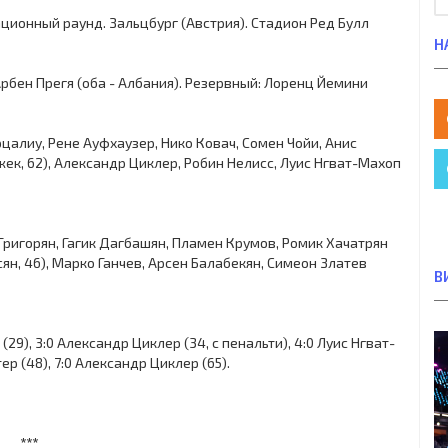
кационный раунд. Зальцбург (Австрия). Стадион Ред Булл
Н
 Арбен Прегя (оба - Албания). Резервный: Лоренц Йемини
рцалиу, Рене Ауфхаузер, Нико Ковач, Сомен Чойи, Анис
жек, 62), Александр Циклер, Робин Нелисс, Луис Нгват-Махоп
Григорян, Гагик Дагбашян, Пламен Крумов, Ромик Хачатрян
сян, 46), Марко Ганчев, Арсен Балабекян, Симеон Златев
В
 (29), 3:0 Александр Циклер (34, с пенальти), 4:0 Луис Нгват-
тер (48), 7:0 Александр Циклер (65).
***