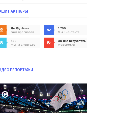
АШИ ПАРТНЕРЫ
До Футбола
5,700
сайт прогнозов
Мы Вконтакте
454
On-line результаты
Мы на Спортс.ру
MyScore.ru
ИДЕО РЕПОРТАЖИ