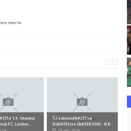
ого текста.
31;e S.K. Istanbul
T.J. Lokomot&#237;va
60
nal F.C. London..
Ko&#353;ice (&#268;SSR) - N.K.
(S
Rijeka..
0:54
24-окт, 13:54