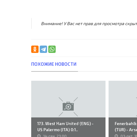
Внимание! У Вас нет прав для просмотра скрыт
ПОХОЖИЕ НОВОСТИ
173. West Ham United (ENG) -
Fenerbah&#2
US Palermo (ITA) 0:1..
(TUR) - Arse
14-сен, 23:00
03-окт, 1