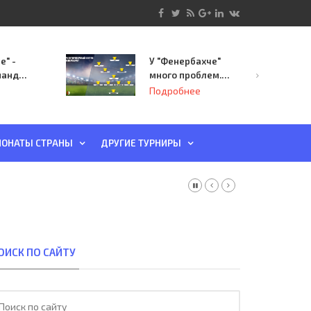
е" -
У "Фенербахче"
манда
много проблем.
инает
Но он опасен для
Подробнее
й-офф
"Зенита"
ы
ОНАТЫ СТРАНЫ
ДРУГИЕ ТУРНИРЫ
ОИСК ПО САЙТУ