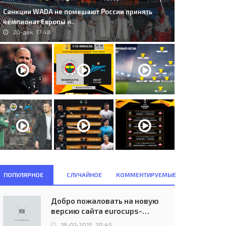
Санкции WADA не помешают России принять
чемпионат Европы и..
20-дек, 17:48
ПОПУЛЯРНОЕ
СЛУЧАЙНОЕ
КОММЕНТИРУЕМЫЕ
Добро пожаловать на новую
. Grasshoppers Z&#252;rich
20. FC Vaduz (LIE) - College
версию сайта eurocups-
UI) - Olympique Lyon (FRA)..
Europa FC (GIB) 3:0..
uefa.ru
06-авг, 23:00
03-июл, 21:00
18-01-2015, 20:45