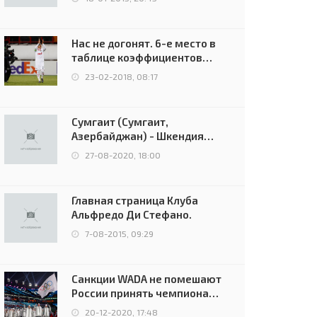
Нас не догонят. 6-е место в
таблице коэффициентов
УЕФА остаётся за Россией
23-02-2018, 08:17
Сумгаит (Сумгаит,
Азербайджан) - Шкендия
(Тетово, Северная
27-08-2020, 18:00
Македония) - 0:2 (0:0)
Главная страница Клуба
Альфредо Ди Стефано.
7-08-2015, 09:29
Санкции WADA не помешают
России принять чемпионат
Европы и финал Лиги
20-12-2020, 17:48