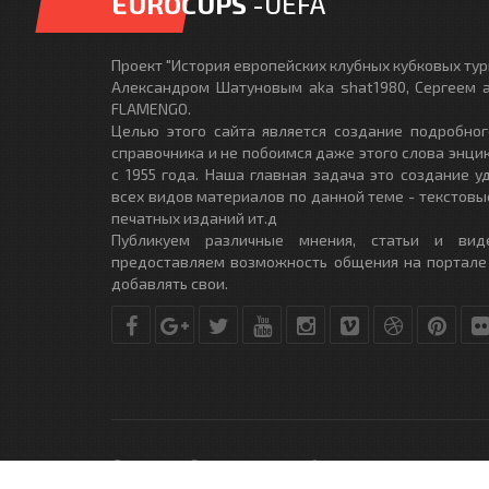
EUROCUPS
-UEFA
Проект "История европейских клубных кубковых турн
Александром Шатуновым aka shat1980, Сергеем a
FLAMENGO.
Целью этого сайта является создание подробног
справочника и не побоимся даже этого слова энци
с 1955 года. Наша главная задача это создание 
всех видов материалов по данной теме - текстовы
печатных изданий ит.д
Публикуем различные мнения, статьи и вид
предоставляем возможность общения на портале
добавлять свои.
© Copyright © 2010-2017. Разработано студией
DLE-THEME.