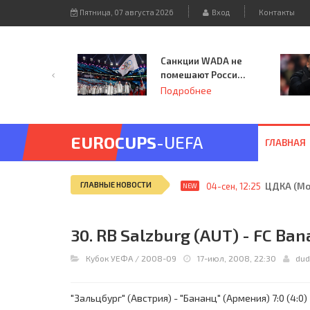
Пятница, 07 августа 2026
Вход
Контакты
Санкции WADA не
помешают России
принять
Подробнее
чемпионат
Европы и финал
Лиги чемпионов.
EUROCUPS
-UEFA
ГЛАВНАЯ
ГЛАВНЫЕ НОВОСТИ
04-сен, 12:25
ЦДКА (Мос
NEW
30. RB Salzburg (AUT) - FC Ban
Кубок УЕФА
/
2008-09
17-июл, 2008, 22:30
dud
"Зальцбург" (Австрия) - "Бананц" (Армения) 7:0 (4:0)