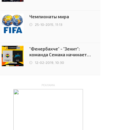
чемпионов.
Чемпионаты мира
25-10-2015, 11:13
"Фенербахче" - "Зенит":
команда Семака начинает
путь в плей-офф Лиги
12-02-2019, 10:30
Европы
РЕКЛАМА