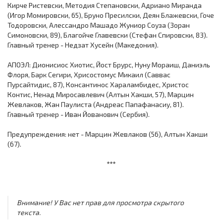
Кирче Ристевски, Методия Степановски, Адриано Миранда
(Игор Момировски, 65), Бруно Пресилски, Деян Блажевски, Гоче
Тодоровски, Алессандро Машадо Жуниор Соуза (Зоран
Симоновски, 89), Благойче Главевски (Стефан Спировски, 83).
Главный тренер - Недзат Хусейн (Македония).
АПОЭЛ: Дионисиос Хиотис, Йост Брурс, Нуну Мораиш, Даниэль
Флоря, Барк Сегири, Хрисостомус Микаил (Саввас
Пурсайтидис, 87), Консантинос Хараламбидес, Христос
Контис, Ненад Миросавлевич (Алтын Хакши, 57), Марцин
Жевлаков, Жан Паулиста (Андреас Папафанасиу, 81).
Главный тренер - Иван Йованович (Сербия).
Предупреждения: нет - Марцин Жевлаков (56), Алтын Хакши
(67).
***
Внимание! У Вас нет прав для просмотра скрытого
текста.