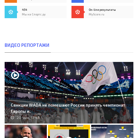
454
On-line результаты
Мы на Спортс.ру
MyScore.ru
ВИДЕО РЕПОРТАЖИ
Санкции WADA не помешают России принять чемпионат
Европы и..
20-дек, 17:48