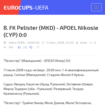
EUROCUPS
-UEFA
Откр
меню
8. FK Pelister (MKD) - APOEL Nikosia
(CYP) 0:0
Кубок УЕФА
/
2008-09
17-июл, 2008, 20:00
dudd
0
764
(
0
)
"Пелистер" (Македония) - АПОЭЛ (Кипр) 0:0
17 июля 2008 года, четверг. 20:00 мск. 1-й квалификационный
раунд. Скопье (Македония). Стадион Филип II Арена..
Судьи: Овидиу Хацеган (Арад, Румыния), Октавиан Шовре,
Мирча Тодерич (оба - Румыния). Резервный: Теодор
Крачюнеску (Румыния).
"Пелистер": Трайче Ников, Миле Димов, Миле Петковски,