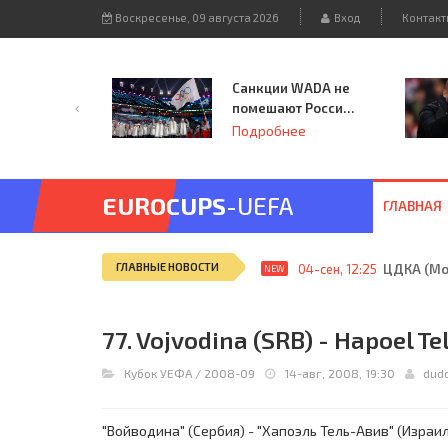
Воскресенье, 09 августа 2026
Вход
Контакт
Санкции WADA не
помешают России
принять
Подробнее
чемпионат
Европы и финал
Лиги чемпионов.
EUROCUPS
-UEFA
ГЛАВНАЯ
ГЛАВНЫЕ НОВОСТИ
04-сен, 12:25
ЦДКА (Мос
NEW
77. Vojvodina (SRB) - Hapoel Tel
Кубок УЕФА
/
2008-09
14-авг, 2008, 19:30
dud
"Войводина" (Сербия) - "Хапоэль Тель-Авив" (Израил