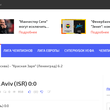
ы
"Манчестер Сити"
"Фенербахч
могут исключить
"Зенит": ко
из Лиги
Семака нач
Подробнее
Подробнее
чемпионов.
путь в пле
Лиги Европ
ЛИГА ЧЕМПИОНОВ
ЛИГА ЕВРОПЫ
СУПЕРКУБОК УЕФА
ЧЕМПИ
ква) - "Красная Заря" (Ленинград) 6:2
 Aviv (ISR) 0:0
П
d
0
958
(
0
)
ь) 0:0