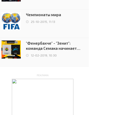
чемпионов.
Чемпионаты мира
25-10-2015, 11:13
"Фенербахче" - "Зенит":
команда Семака начинает
путь в плей-офф Лиги
12-02-2019, 10:30
Европы
РЕКЛАМА