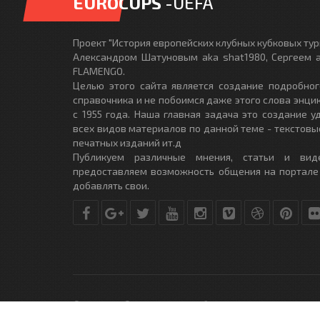
EUROCUPS
-UEFA
Проект "История европейских клубных кубковых турн
Александром Шатуновым aka shat1980, Сергеем a
FLAMENGO.
Целью этого сайта является создание подробног
справочника и не побоимся даже этого слова энци
с 1955 года. Наша главная задача это создание 
всех видов материалов по данной теме - текстовы
печатных изданий ит.д
Публикуем различные мнения, статьи и вид
предоставляем возможность общения на портале
добавлять свои.
© Copyright © 2010-2017. Разработано студией
DLE-THEME.