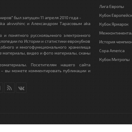
Лига Европы
Кубок Европейс
иров" был запущен 11 апреля 2010 года -
ka akvvohinc и Александром Тарасовым aka
Кубок Ярмарок
Межконтинентал
о и понятного русскоязычного электронного
клопедии по Истории и статистики еврокубков
История чемпио
удобного и многофункционального хранилища
Copa America
е материалы, видео и фото материалы, сканы
Кубок Митропы
еоматериалы. Посетителям нашего сайта
 – вы можете комментировать публикации и
RU
- All Rights Reserved.