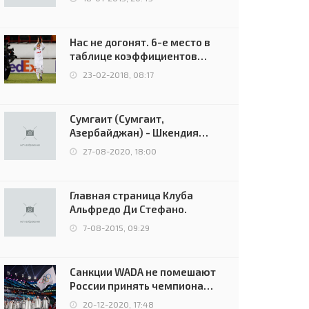
Нас не догонят. 6-е место в
таблице коэффициентов
УЕФА остаётся за Россией
23-02-2018, 08:17
Сумгаит (Сумгаит,
Азербайджан) - Шкендия
(Тетово, Северная
27-08-2020, 18:00
Македония) - 0:2 (0:0)
Главная страница Клуба
Альфредо Ди Стефано.
7-08-2015, 09:29
Санкции WADA не помешают
России принять чемпионат
Европы и финал Лиги
20-12-2020, 17:48