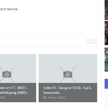
ого текста.
erers F.C. (MLT) -
Celtic F.C. Glasgow (SCO) - S.p.G.
81
k&#246;ping (SWE)..
Swarovski..
Ce
9:15
19-окт, 16:57