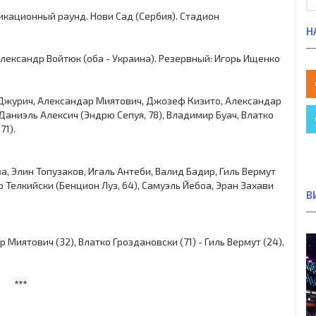
ификационный раунд. Нови Сад (Сербия). Стадион
Н
 Александр Войтюк (оба - Украина). Резервный: Игорь Ищенко
 Джурич, Александар Миятович, Джозеф Кизито, Александар
Даниэль Алексич (Эндрю Сепуя, 78), Владимир Буач, Влатко
71).
а, Элин Топузаков, Игаль Антеби, Валид Бадир, Гиль Вермут
р Телкийски (Бенцион Луз, 64), Самуэль Йебоа, Эран Захави
В
Миятович (32), Влатко Гроздановски (71) - Гиль Вермут (24),
***