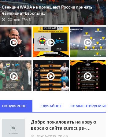
Санкции WADA не помешают России принять
чемпионат Европы и..
20-дек, 17:48
ПОПУЛЯРНОЕ
СЛУЧАЙНОЕ
КОММЕНТИРУЕМЫЕ
. GKS Katowice (POL) -
1. UE Sant Julià (AND) - Gżira
mentarnica Skopje (MKD) 1:1..
United (MLT) 0:2..
Добро пожаловать на новую
28-авг, 23:00
26-июн, 21:00
версию сайта eurocups-
uefa.ru
18-01-2015, 20:45