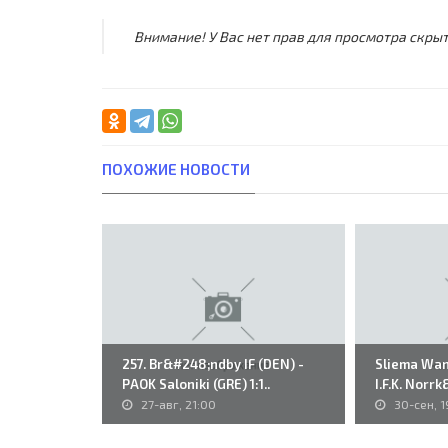
Внимание! У Вас нет прав для просмотра скрыт
ПОХОЖИЕ НОВОСТИ
257. Br&#248;ndby IF (DEN) -
Sliema Wand
PAOK Saloniki (GRE) 1:1..
I.F.K. Norr
27-авг, 21:00
30-сен, 1