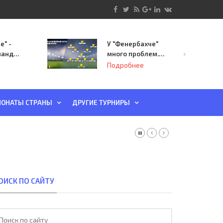
е" -
У "Фенербахче"
манда
много проблем.
инает
Но он опасен для
Подробнее
й-офф
"Зенита"
ы
ОНАТЫ СТРАНЫ
ДРУГИЕ ТУРНИРЫ
ОИСК ПО САЙТУ