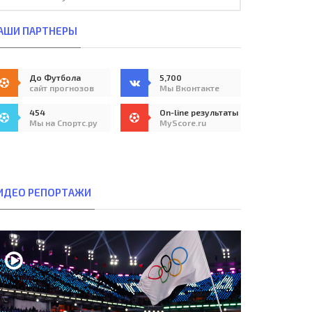
АШИ ПАРТНЕРЫ
До Футбола
5,700
сайт прогнозов
Мы Вконтакте
454
On-line результаты
Мы на Спортс.ру
MyScore.ru
ИДЕО РЕПОРТАЖИ