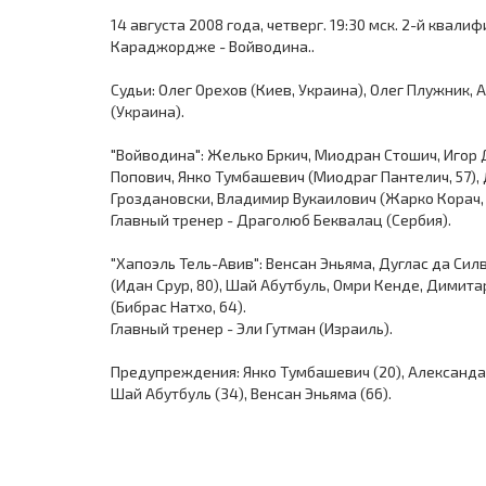
14 августа 2008 года, четверг. 19:30 мск. 2-й квал
Караджордже - Войводина..
Судьи: Олег Орехов (Киев, Украина), Олег Плужник,
(Украина).
"Войводина": Желько Бркич, Миодран Стошич, Игор
Попович, Янко Тумбашевич (Миодраг Пантелич, 57), 
Гроздановски, Владимир Вукаилович (Жарко Корач, 
Главный тренер - Драголюб Беквалац (Сербия).
"Хапоэль Тель-Авив": Венсан Эньяма, Дуглас да Силв
(Идан Срур, 80), Шай Абутбуль, Омри Кенде, Димита
(Бибрас Натхо, 64).
Главный тренер - Эли Гутман (Израиль).
Предупреждения: Янко Тумбашевич (20), Александар 
Шай Абутбуль (34), Венсан Эньяма (66).