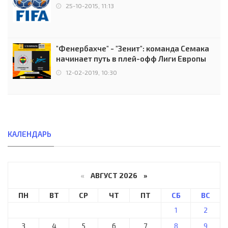
25-10-2015, 11:13
"Фенербахче" - "Зенит": команда Семака
начинает путь в плей-офф Лиги Европы
12-02-2019, 10:30
КАЛЕНДАРЬ
«
АВГУСТ 2026 »
ПН
ВТ
СР
ЧТ
ПТ
СБ
ВС
1
2
3
4
5
6
7
8
9