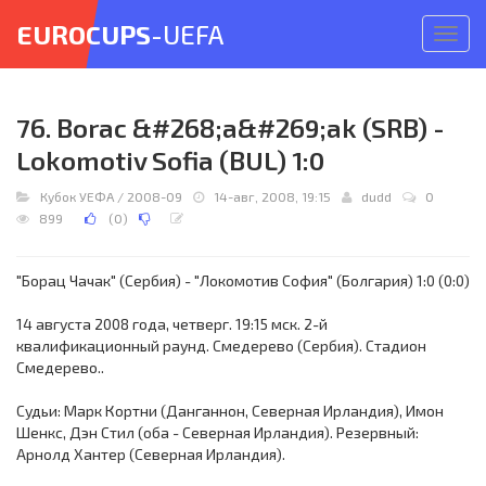
EUROCUPS
-UEFA
Откр
меню
76. Borac &#268;a&#269;ak (SRB) -
Lokomotiv Sofia (BUL) 1:0
Кубок УЕФА
/
2008-09
14-авг, 2008, 19:15
dudd
0
899
(
0
)
"Борац Чачак" (Сербия) - "Локомотив София" (Болгария) 1:0 (0:0)
14 августа 2008 года, четверг. 19:15 мск. 2-й
квалификационный раунд. Смедерево (Сербия). Стадион
Смедерево..
Судьи: Марк Кортни (Данганнон, Северная Ирландия), Имон
Шенкс, Дэн Стил (оба - Северная Ирландия). Резервный:
Арнолд Хантер (Северная Ирландия).