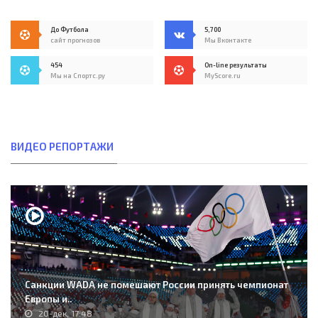
До Футбола
5,700
сайт прогнозов
Мы Вконтакте
454
On-line результаты
Мы на Спортс.ру
MyScore.ru
ВИДЕО РЕПОРТАЖИ
Санкции WADA не помешают России принять чемпионат
Европы и..
20-дек, 17:48