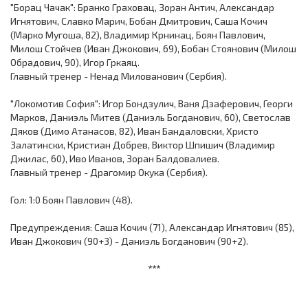
"Борац Чачак": Бранко Граховац, Зоран Антич, Александар
Игнятович, Славко Марич, Бобан Дмитрович, Саша Кочич
(Марко Мугоша, 82), Владимир Крнинац, Боян Павлович,
Милош Стойчев (Иван Джокович, 69), Бобан Стоянович (Милош
Обрадович, 90), Игор Гркаяц.
Главный тренер - Ненад Милованович (Сербия).
"Локомотив София": Игор Бондзулич, Ваня Дзаферович, Георги
Марков, Даниэль Митев (Даниэль Богданович, 60), Светослав
Дяков (Димо Атанасов, 82), Иван Бандаловски, Христо
Залатински, Кристиан Добрев, Виктор Шпишич (Владимир
Джилас, 60), Иво Иванов, Зоран Балдовалиев.
Главный тренер - Драгомир Окука (Сербия).
Гол: 1:0 Боян Павлович (48).
Предупреждения: Саша Кочич (71), Александар Игнятович (85),
Иван Джокович (90+3) - Даниэль Богданович (90+2).
***