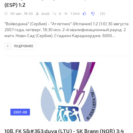
(ESP) 1:2
30-авг, 18:30
dudd
0
1 044
(
0
)
"Войводина" (Сербия) - "Атлетико" (Испания) 1:2 (1:0) 30 августа
2007 года, четверг. 18:30 мск. 2-й квалификационный раунд. 2
матч. Нови-Сад (Сербия). Стадион Караджордже. 6000
зрителей (вместимость - 14458). Судьи: Феликc Брых
ПОДРОБНЕЕ
(Германия), Детлеф Шеппе (Германия), Роберт Хартманн
(Германия). Резервный: Хельмут Флайшер (Германия).
"Войводина": Дамир Кахриман, Владимир Буач, Ранко
Деспотович, Игор Дурич, Гойко Качар, Нино Пекарич (к),
Александар Попович, Миодраг Стошич (Срджан Радосавлев,
45),
2007-08
108. FK S&#363;duva (LTU) - SK Brann (NOR) 3:4