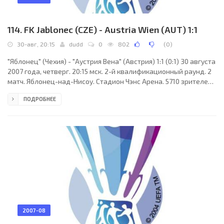
114. FK Jablonec (CZE) - Austria Wien (AUT) 1:1
30-авг, 20:15
dudd
0
802
(
0
)
"Яблонец" (Чехия) - "Аустрия Вена" (Австрия) 1:1 (0:1) 30 августа
2007 года, четверг. 20:15 мск. 2-й квалификационный раунд. 2
матч. Яблонец-над-Нисоу. Стадион Чэнс Арена. 5710 зрителей
(вместимость - 6280). Судьи: Гиоргос Казнаферис (Греция),
ПОДРОБНЕЕ
Димитрис Берсис (Греция), Костас Далас (Греция). Резервный:
Лазарос Полатьян (Греция). "Яблонец": Михал Шпит, Петр
Забойник, Ян Флахбарт (Эмил Рилке, 46), Йозеф Гамоуз, Иржи
Гомола, Милан Фукал, Лукаш Ваха (Иржи Крейци, 88),
Мирослав Баранек (к), Людек
2007-08