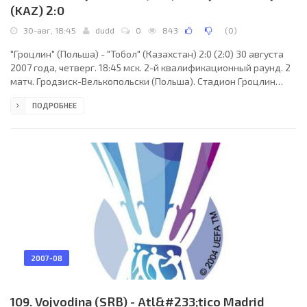
(KAZ) 2:0
30-авг, 18:45
dudd
0
843
(
0
)
"Гроцлин" (Польша) - "Тобол" (Казахстан) 2:0 (2:0) 30 августа
2007 года, четверг. 18:45 мск. 2-й квалификационный раунд. 2
матч. Гродзиск-Велькопольски (Польша). Стадион Гроцлин
Дискоболия. Судьи: Стефан Юханнессон (Швеция), Эрик
ПОДРОБНЕЕ
Бергстен (Швеция), Йоаким Флинк (Швеция). Резервный: Хакан
Юнассон (Швеция). "Гроцлин": Себастьян Пжыровски, Филип
Ивановски, Томаш Йодловец, Игорь Козел, Ярослав Лято
(Амадеуш Клодавски, 65), Владе Лазаревски, Радослав
Маевски (Мариуш Мушалик, 77), Радек Минарж (к)
2007-08
109. Vojvodina (SRB) - Atl&#233;tico Madrid