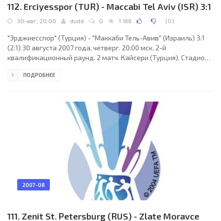
112. Erciyesspor (TUR) - Maccabi Tel Aviv (ISR) 3:1
30-авг, 20:00
dudd
0
1 166
(
0
)
"Эрджиесспор" (Турция) - "Маккаби Тель-Авив" (Израиль) 3:1
(2:1) 30 августа 2007 года, четверг. 20:00 мск. 2-й
квалификационный раунд. 2 матч. Кайсери (Турция). Стадион
Кайсери Ататюрк. Судьи: Александру Тудор (Румыния), Ионел
ПОДРОБНЕЕ
Попа (Румыния), Nicolae Sorin Meghesan (Румыния). Резервный:
Овидиу Хацеган (Румыния). "Эрджиесспор": Юсуф Сойсал,
Илкер Эрбай, Адем Дурсун (Рамазан Дурду, 76), Кемал Дулда,
Айдын Йылдырым, Камил Сенер, Ильхан Эзбай (к), Кексал
Едек, Бурхан Чоскун (Эмер Козен, 87), Эмрах
2007-08
111. Zenit St. Petersburg (RUS) - Zlate Moravce