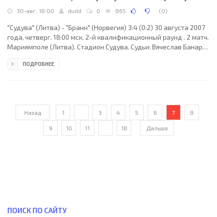
30-авг, 18:00
dudd
0
865
(
0
)
"Судува" (Литва) - "Бранн" (Норвегия) 3:4 (0:2) 30 августа 2007
года, четверг. 18:00 мск. 2-й квалификационный раунд . 2 матч.
Мариямполе (Литва). Стадион Судува. Судьи: Вячеслав Банарь
(Молдавия), Андрей Бодян (Молдавия), Валерий Гуцу
ПОДРОБНЕЕ
(Молдавия). Резервный: Юрий Ковтун (Молдавия). "Судува":
Саулюс Клевинскас, Каролис Ясайтис (Отавио Брага, 74),
Дарюс Мацюлявичюс (к), Томас Миклинявичюс, Томас
Микуцкис, Жозе Негрейрос, Марюс Скиндерис, Александр
Соболь (Гедрюс Славицкас, 46), Вайдас Славицкас,
Назад
1
...
3
4
5
6
7
8
9
10
11
...
18
Дальше
ПОИСК ПО САЙТУ