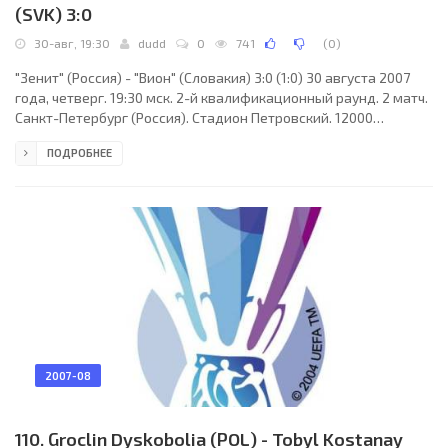
(SVK) 3:0
30-авг, 19:30
dudd
0
741
(
0
)
"Зенит" (Россия) - "Вион" (Словакия) 3:0 (1:0) 30 августа 2007
года, четверг. 19:30 мск. 2-й квалификационный раунд. 2 матч.
Санкт-Петербург (Россия). Стадион Петровский. 12000
зрителей (вместимость - 21750). Судьи: Рууд Боссен
ПОДРОБНЕЕ
(Голландия), Кун Дросте (Голландия), Патрик Лангкамп
(Голландия). Резервный: Ричард Лисвелд (Голландия). "Зенит":
Камил Чонтофальски, Ким Дон Чжин, Александр Анюков, Эрик
Хаген, Николас Ломбартс, Алексей Ионов, Анатолий Тимощук
(к) (Владислав Радимов, 46), Константин
2007-08
110. Groclin Dyskobolia (POL) - Tobyl Kostanay