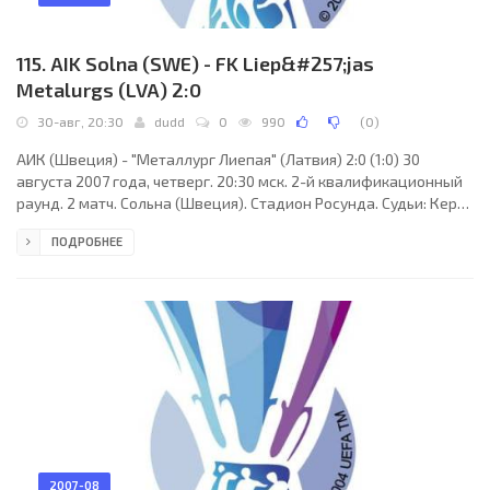
115. AIK Solna (SWE) - FK Liep&#257;jas
Metalurgs (LVA) 2:0
30-авг, 20:30
dudd
0
990
(
0
)
АИК (Швеция) - "Металлург Лиепая" (Латвия) 2:0 (1:0) 30
августа 2007 года, четверг. 20:30 мск. 2-й квалификационный
раунд. 2 матч. Сольна (Швеция). Стадион Росунда. Судьи: Кери
Ричардс (Уэльс), Филипп Бэйтс (Уэльс), Алун Бур (Уэльс).
ПОДРОБНЕЕ
Резервный: Саймон Эванс (Уэльс). АИК: Даниэль Эрлунн, Нильс-
Эрик Юханссон, Даниэль Шернстрем (к), Вилтон Фигейредо
(Даниэл Мендес, 86), Кенни Пейви, Джимми Таманди, Маркус
Йонссон, Хайри Стивенсон (Патрик Карлссон, 46), Иван Обуло
(Пьер Бенгтссон, 89), Лукас
2007-08