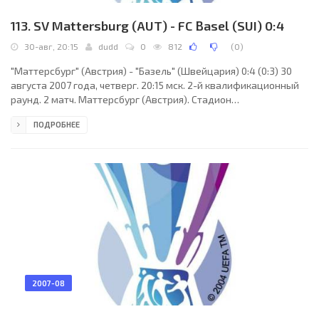
113. SV Mattersburg (AUT) - FC Basel (SUI) 0:4
30-авг, 20:15
dudd
0
812
(
0
)
"Маттерсбург" (Австрия) - "Базель" (Швейцария) 0:4 (0:3) 30
августа 2007 года, четверг. 20:15 мск. 2-й квалификационный
раунд. 2 матч. Маттерсбург (Австрия). Стадион
Паппельштадион. 4600 зрителей (вместимость - 17100). Судьи:
ПОДРОБНЕЕ
Селчук Дерели (Турция), Мустафа Эйсой (Турция), Бахаттын
Дуран (Турция). Резервный: Эзгюк Туркалп (Турция).
"Маттерсбург": Роберт Альмер, Александр Пелльхубер, Чобо
Чизмодио, Карстен Янкер (Неделько Малич, 66), Патрик
Бюргер, Дитмар Кюбауэр (к), Михаэль Мерц (Харальд
2007-08