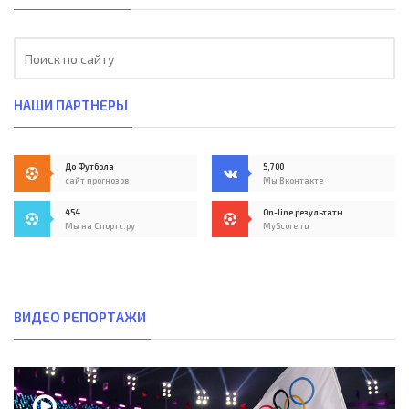
НАШИ ПАРТНЕРЫ
До Футбола
5,700
сайт прогнозов
Мы Вконтакте
454
On-line результаты
Мы на Спортс.ру
MyScore.ru
ВИДЕО РЕПОРТАЖИ