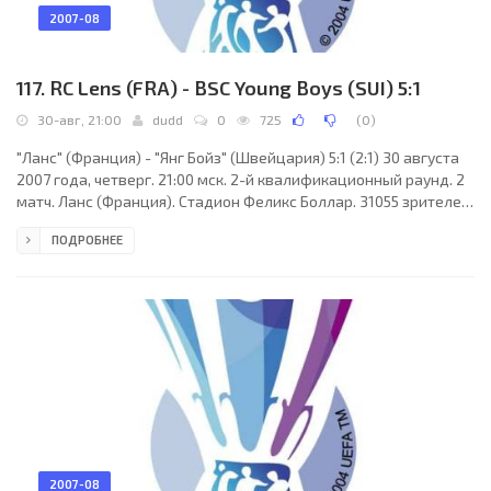
2007-08
117. RC Lens (FRA) - BSC Young Boys (SUI) 5:1
30-авг, 21:00
dudd
0
725
(
0
)
"Ланс" (Франция) - "Янг Бойз" (Швейцария) 5:1 (2:1) 30 августа
2007 года, четверг. 21:00 мск. 2-й квалификационный раунд. 2
матч. Ланс (Франция). Стадион Феликс Боллар. 31055 зрителей
(вместимость - 41229). Судьи: Марк Клаттенбург (Англия),
ПОДРОБНЕЕ
Гленн Тернер (Англия), Дэвид Ричардсон (Англия). Резервный:
Стив Таннерк (Англия). "Ланс": Ведран Рунье, Канга Акале, Эрик
Каррьер (Сиди Кейта, 69), Милан Бишевац, Фабьен Лоренти,
Марку Рамуш, Аруна Диндан (Абдулразак Букари, 73), Хилтон
(к), Ненад
2007-08