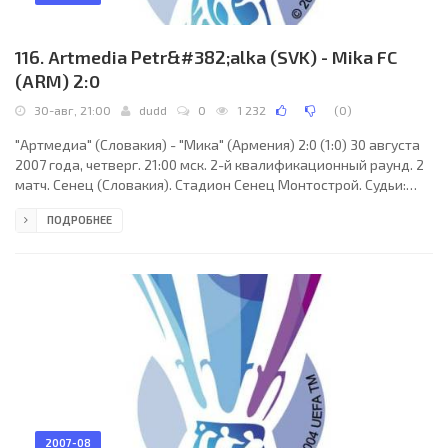
116. Artmedia Petr&#382;alka (SVK) - Mika FC
(ARM) 2:0
30-авг, 21:00
dudd
0
1 232
(
0
)
"Артмедиа" (Словакия) - "Мика" (Армения) 2:0 (1:0) 30 августа
2007 года, четверг. 21:00 мск. 2-й квалификационный раунд. 2
матч. Сенец (Словакия). Стадион Сенец Монтострой. Судьи:
Томми Шервен (Норвегия), Гейр-Оге Холен (Норвегия), Франк
ПОДРОБНЕЕ
Андас (Норвегия). Резервный: Свейн-Эрик Эдвартсен
(Норвегия). "Артмедиа": Мирослав Гилл, Болаж Борбей, Петер
Бурак, Радек Досоудил, Мартин Дюрица (Павол Фаркаш, 66),
Бранислав Фодрек, Карим Геде, Юрай Галенар (Юрай Пироска,
75), Ян Козак (к), Бранислав Обжера
2007-08