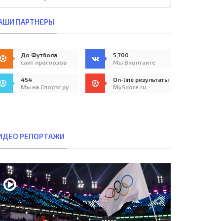
АШИ ПАРТНЕРЫ
До Футбола
5,700
сайт прогнозов
Мы Вконтакте
454
On-line результаты
Мы на Спортс.ру
MyScore.ru
ИДЕО РЕПОРТАЖИ