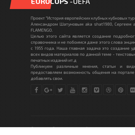
EUROCUPS
-UEFA
Проект "История европейских клубных кубковых турн
Александром Шатуновым aka shat1980, Сергеем a
FLAMENGO.
Целью этого сайта является создание подробног
справочника и не побоимся даже этого слова энци
с 1955 года. Наша главная задача это создание 
всех видов материалов по данной теме - текстовы
печатных изданий ит.д
Публикуем различные мнения, статьи и вид
предоставляем возможность общения на портале
добавлять свои.
© Copyright © 2010-2017. Разработано студией
DLE-THEME.