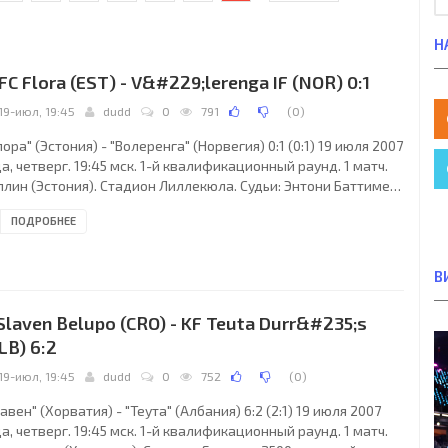
Н
 FC Flora (EST) - V&#229;lerenga IF (NOR) 0:1
19-июл, 19:45
dudd
0
791
(
0
)
ора" (Эстония) - "Волеренга" (Норвегия) 0:1 (0:1) 19 июля 2007
а, четверг. 19:45 мск. 1-й квалификационный раунд. 1 матч.
ллин (Эстония). Стадион Лиллекюла. Судьи: Энтони Баттимер
рландия), Мартин Молони (Ирландия), Марк Дуглас
ПОДРОБНЕЕ
рландия). Резервный: Дамьен Хэнкок (Ирландия). "Флора":
кель Аксалу, Теэт Аллас, Ало Бяренгруб, Мартин Хурт (Ярмо
юпера, 65), Герт Камс, Мартин Рейм (к), Андрей Сидоренков,
В
йкки Талимаа (Мартин Таска, 73), Тынис Ванна (Томас
рявичюс, 76), Мартин
 Slaven Belupo (CRO) - KF Teuta Durr&#235;s
LB) 6:2
19-июл, 19:45
dudd
0
752
(
0
)
авен" (Хорватия) - "Теута" (Албания) 6:2 (2:1) 19 июля 2007
а, четверг. 19:45 мск. 1-й квалификационный раунд. 1 матч.