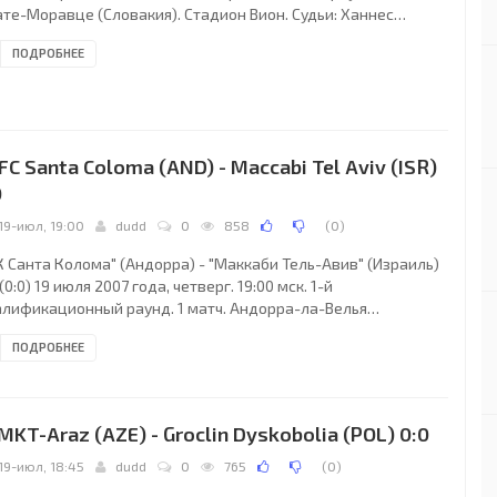
ате-Моравце (Словакия). Стадион Вион. Судьи: Ханнес
асик (Эстония), Эдуард Розов (Эстония), Дмитрий Виноградов
ПОДРОБНЕЕ
тония). Резервный: Эйко Саар (Эстония). "Вион": Михал
шкович, Марош Хома, Роман Грегушка, Ян Юшка, Петер
ачка, Ондржей Чиж, Петер Чернак (к), Патрик Павленда, Ян
зл (Милош Гибала, 45+1), Мартин Ондрейка (Петер Форкош,
+2), Мартин Хрен (Лукас
 FC Santa Coloma (AND) - Maccabi Tel Aviv (ISR)
0
19-июл, 19:00
dudd
0
858
(
0
)
К Санта Колома" (Андорра) - "Маккаби Тель-Авив" (Израиль)
 (0:0) 19 июля 2007 года, четверг. 19:00 мск. 1-й
алификационный раунд. 1 матч. Андорра-ла-Велья
ндорра). Стадион Комуналь. Судьи: Арарат Чагарян
ПОДРОБНЕЕ
мения), Аршак Князян (Армения), Сурен Балиян (Армения).
зервный: Арман Амирханян (Армения). "ФК Санта Колома":
кардо Фернандес, Хосеп Айяла, Хулиа Фернандес (к), Хавьер
ль, Мариано Урбани (Данило Агирре Сантинелли, 74),
 MKT-Araz (AZE) - Groclin Dyskobolia (POL) 0:0
берто Урбани (Хуан Карлос Тоскано, 68), Виктор
19-июл, 18:45
dudd
0
765
(
0
)