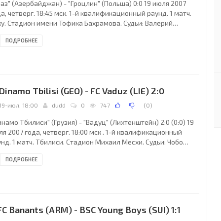
аз" (Азербайджан) - "Гроцлин" (Польша) 0:0 19 июля 2007
а, четверг. 18:45 мск. 1-й квалификационный раунд. 1 матч.
ку. Стадион имени Тофика Бахрамова. Судьи: Валерий
личко (Белоруссия), Сергей Жук (Белоруссия), Дмитрий
ПОДРОБНЕЕ
менов (Белоруссия). Резервный: Сергей Сахаревич
лоруссия). "Араз": Виталий Ковалев, Виктор Барышев,
атолий Дорош, Валентин Вишталюк, Руслан Поладов (Азер
аббаров, 77), Саша Юнисоглу (к), Джамал Мамедов (Кямал
лиев, 83), Айхан Аббасов, Эльшан Мамедов (Фаррух
 Dinamo Tbilisi (GEO) - FC Vaduz (LIE) 2:0
19-июл, 18:00
dudd
0
747
(
0
)
намо Тбилиси" (Грузия) - "Вадуц" (Лихтенштейн) 2:0 (0:0) 19
я 2007 года, четверг. 18:00 мск . 1-й квалификационный
нд. 1 матч. Тбилиси. Стадион Михаил Месхи. Судьи: Чобо
и (Венгрия), Петер Хедьи (Венгрия), Жолт Варга (Венгрия).
ПОДРОБНЕЕ
зервный: Томаш Богнар (Венгрия). "Динамо Тбилиси": Дидье
оно, Милош Кршко, Шота Кашия, Неделько Зелич, Леван
аладзе, Георгий Меребашвили, Александр Кобахидзе (Илия
асоевич, 81), Давид Дигмелашвили (к), Давид Одикадзе
еоргий Фейкришвили, 55), Жорж
 FC Banants (ARM) - BSC Young Boys (SUI) 1:1