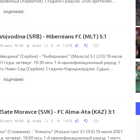
привница (Хорватия). Стадион Градски. 2500 зрителей
естимость - 3134). Судьи: Альбер Туссен (Люксембург),
ПОДРОБНЕЕ
истиан Холтген (Люксембург), Антонио Де Каролис
юксембург). Резервный: Марио Пинто да Коста (Люксембург).
лавен": Ваня Ивеша, Кристиян Чавал, Матия Кристич, Далибор
жач, Далибор Полдругач, Дино Кресингер (Марио Юрич, 46),
 Vojvodina (SRB) - Hibernians FC (MLT) 5:1
ебренко Посавец (Степан Поляк,
19-июл, 19:30
dudd
0
1 078
(
0
)
йводина" (Сербия) - "Хибернианс" (Мальта) 5:1 (2:0) 19 июля
7 года, четверг. 19:30 мск. 1-й квалификационный раунд. 1
тч. Нови-Сад (Сербия). Стадион Караджордже. Судьи:
клис Цикинис (Греция), Костас Галанос (Греция), Никос
ПОДРОБНЕЕ
сифоглу (Греция). Резервный: Михаил Кукулакис (Греция).
ойводина": Дамир Кахриман, Александар Попович, Миодраг
шич, Джордже Чотра (Гойко Качар, 56), Владимир Буач, Игор
рич, Слободан Маркович, Лео Леринц (Драган Шарац, 79),
лош Стойчев (Саша Дракулич,
 Zlate Moravce (SVK) - FC Alma-Ata (KAZ) 3:1
19-июл, 19:00
dudd
0
1 072
(
0
)
он" (Словакия) - "Алматы" (Казахстан) 3:1 (0:0) 19 июля 2007
а, четверг. 19:00 мск. 1-й квалификационный раунд. 1 матч.