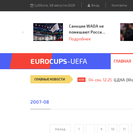
Суббота, 08 августа 2026
Вход
Контакты
Санкции WADA не
помешают России
принять
Подробнее
чемпионат
Европы и финал
Лиги чемпионов.
EUROCUPS
-UEFA
ГЛАВНАЯ
ГЛАВНЫЕ НОВОСТИ
04-сен, 12:25
ЦДКА (Мос
NEW
2007-08
Назад
1
...
9
10
11