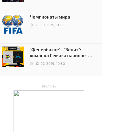
чемпионов.
Чемпионаты мира
25-10-2015, 11:13
"Фенербахче" - "Зенит":
команда Семака начинает
путь в плей-офф Лиги
12-02-2019, 10:30
Европы
РЕКЛАМА