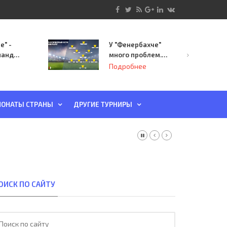
е" -
У "Фенербахче"
манда
много проблем.
инает
Но он опасен для
Подробнее
й-офф
"Зенита"
ы
ОНАТЫ СТРАНЫ
ДРУГИЕ ТУРНИРЫ
ОИСК ПО САЙТУ