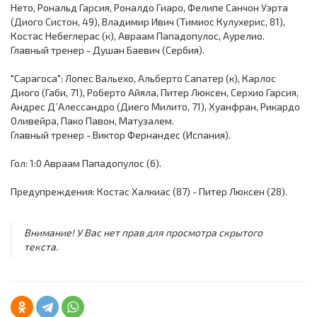
Нето, Рональд Гарсия, Роналдо Гиаро, Фелипе Санчон Уэрта
(Диого Систон, 49), Владимир Ивич (Тимиос Кулухерис, 81),
Костас Небеглерас (к), Авраам Пападопулос, Аурелио.
Главный тренер - Душан Баевич (Сербия).
"Сарагоса": Лопес Вальехо, Альберто Сапатер (к), Карлос
Диого (Габи, 71), Роберто Айяла, Питер Люксен, Серхио Гарсия,
Андрес Д´Алессандро (Диего Милито, 71), Хуанфран, Рикардо
Оливейра, Пако Павон, Матузалем.
Главный тренер - Виктор Фернандес (Испания).
Гол: 1:0 Авраам Пападопулос (6).
Предупреждения: Костас Халкиас (87) - Питер Люксен (28).
Внимание! У Вас нет прав для просмотра скрытого
текста.