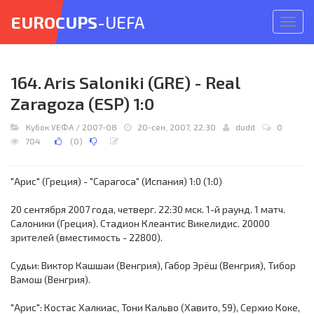
EUROCUPS
-UEFA
Откр
меню
164. Aris Saloniki (GRE) - Real
Zaragoza (ESP) 1:0
Кубок УЕФА
/
2007-08
20-сен, 2007, 22:30
dudd
0
704
(
0
)
"Арис" (Греция) - "Сарагоса" (Испания) 1:0 (1:0)
20 сентября 2007 года, четверг. 22:30 мск. 1-й раунд. 1 матч.
Салоники (Греция). Стадион Клеантис Викелидис. 20000
зрителей (вместимость - 22800).
Судьи: Виктор Кашшаи (Венгрия), Габор Эрёш (Венгрия), Тибор
Вамош (Венгрия).
"Арис": Костас Халкиас, Тони Кальво (Хавито, 59), Серхио Коке,