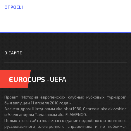
ОПРОСЫ
О САЙТЕ
EUROCUPS
-UEFA
Проект "История европейских клубных кубковых турниров"
был запущен 11 апреля 2010 года -
Александром Шатуновым aka shat1980, Сергеем aka akvvohinc
и Александром Тарасовым aka FLAMENGO.
Целью этого сайта является создание подробного и понятного
русскоязычного электронного справочника и не побоимся