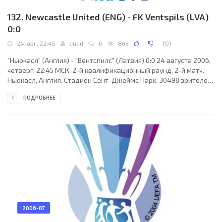
132. Newcastle United (ENG) - FK Ventspils (LVA)
0:0
24-авг, 22:45
dudd
0
863
(
0
)
"Ньюкасл" (Англия) - "Вентспилс" (Латвия) 0:0 24 августа 2006,
четверг. 22:45 МСК. 2-й квалификационный раунд. 2-й матч.
Ньюкасл, Англия. Стадион Сент-Джеймс Парк. 30498 зрителей
(вместимость - 52405). Судьи: Томас Айнваллер (Австрия),
ПОДРОБНЕЕ
Роланд Хайм (Австрия), Кристиан Вершник (Австрия).
Резервный: Томас Штайнер (Австрия). "Ньюкасл": Стив Харпер,
Стивен Карр, Эмре Белезоглу, Альберт Луке, Дамьен Дафф,
Шарль Н´Зогбиа, Джеймс Милнер, Скотт Паркер (к), Тайтус
Брэмбл, Стивен Тейлор, Селестин
2006-07