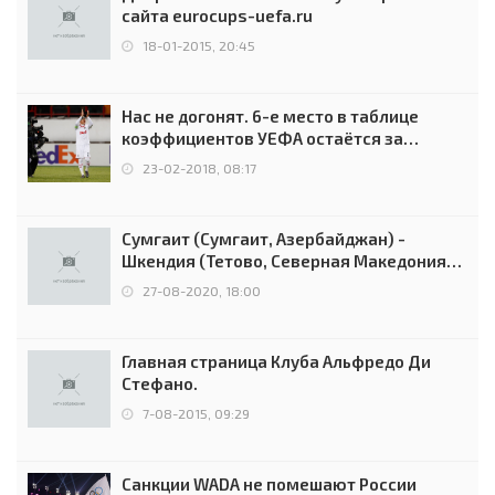
сайта eurocups-uefa.ru
18-01-2015, 20:45
Нас не догонят. 6-е место в таблице
коэффициентов УЕФА остаётся за
Россией
23-02-2018, 08:17
Сумгаит (Сумгаит, Азербайджан) -
Шкендия (Тетово, Северная Македония) -
0:2 (0:0)
27-08-2020, 18:00
Главная страница Клуба Альфредо Ди
Стефано.
7-08-2015, 09:29
Санкции WADA не помешают России