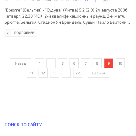
"Брюгге" (Бельгия) - "Судува" (Литва) 5:2 (2:0) 24 августа 2006,
четверг. 22:30 МСК. 2-й квалификационный раунд. 2-й матч.
Брюгге, Бельгия. Стадион Ян Брейдель. Судьи: Карло Бертолини
(Швейцария), Беат Хидбер (Швейцария), Штефан Бюльманн
ПОДРОБНЕЕ
(Швейцария). Резервный: Штефан Штудер (Швейцария).
"Брюгге": Гленн Вербаувхеде, Оливье де Кок, Свен Вермант (к)
(Жонатан Блондель, 61), Кун Дарден (Майкл Клюковски, 46),
Бошко Балабан, Грегори Дюфер, Иван Гвозденович, Иван Леко,
Биргер Мартенс, Кевин Руландтс
Назад
1
...
5
6
7
8
9
10
11
12
13
...
22
Дальше
ПОИСК ПО САЙТУ