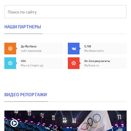
НАШИ ПАРТНЕРЫ
До Футбола
5,700
сайт прогнозов
Мы Вконтакте
454
On-line результаты
Мы на Спортс.ру
MyScore.ru
ВИДЕО РЕПОРТАЖИ