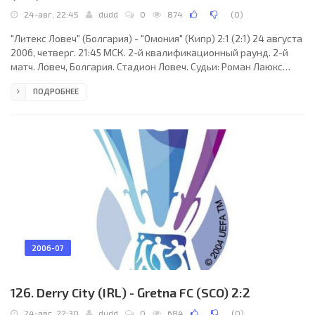
24-авг, 22:45
dudd
0
874
(
0
)
"Литекс Ловеч" (Болгария) - "Омония" (Кипр) 2:1 (2:1) 24 августа
2006, четверг. 21:45 МСК. 2-й квалификационный раунд. 2-й
матч. Ловеч, Болгария. Стадион Ловеч. Судьи: Роман Лаюкс
(Латвия), Янис Пукиянс (Латвия), Юрий Поповиченко (Латвия).
ПОДРОБНЕЕ
Резервный: Андрей Сипайло (Латвия). "Литекс Ловеч": Витомир
Вутов, Алехандро Сичеро, Розен Кирилов, Станислав Генчев,
Сандриньо, Миливое Новакович (Живко Желев, 88), Станислав
Манолев, Небойша Йеленкович (к), Петар Златинов (Тодор
Паланков, 74), Петар Занев,
2006-07
126. Derry City (IRL) - Gretna FC (SCO) 2:2
24-авг, 22:30
dudd
0
684
(
0
)