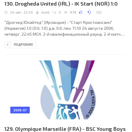
130. Drogheda United (IRL) - IK Start (NOR) 1:0
24-авг, 22:45
dudd
0
876
(
0
)
"Дрогхед Юнайтед" (Ирландия) - "Старт Кристиансанн"
(Норвегия) 1:0 (0:0, 1:0) д.в. 0:0, пен. 11:10 24 августа 2006,
четверг. 22:45 МСК. 2-й квалификационный раунд. 2-й матч.
Дублин, Ирландия. Стадион Дэлимаунт Парк. Судьи: Мехалис
ПОДРОБНЕЕ
Германакос (Греция), Димитрис Пападопулос (Греция),
Димитрис Берсис (Греция). Резервный: Вассилис Скуфицас
(Греция). "Дрогхед Юнайтед": Дэниэл Коннор, Дамьен Линч,
Саймон Уэбб, Джейсон Гэвин (к), Грэм Гартленд, Шейн
Робинсон, Джеймс Кедди (Гэвин Уилан, 71), Стивен
2006-07
129. Olympique Marseille (FRA) - BSC Young Boys