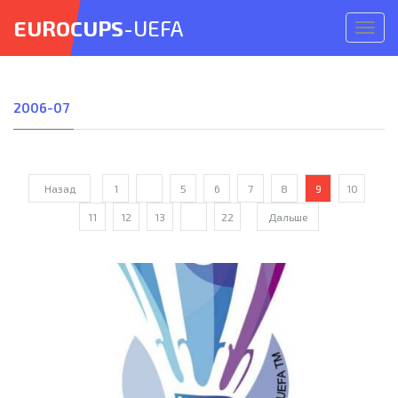
EUROCUPS
-UEFA
Откр
меню
2006-07
Назад
1
...
5
6
7
8
9
10
11
12
13
...
22
Дальше