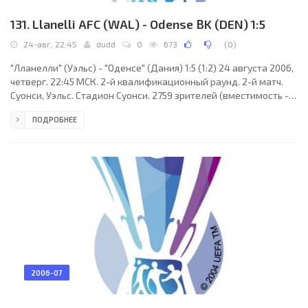
131. Llanelli AFC (WAL) - Odense BK (DEN) 1:5
24-авг, 22:45
dudd
0
673
(
0
)
"Лланелли" (Уэльс) - "Оденсе" (Дания) 1:5 (1:2) 24 августа 2006,
четверг. 22:45 МСК. 2-й квалификационный раунд. 2-й матч.
Суонси, Уэльс. Стадион Суонси. 2759 зрителей (вместимость -
20750). Судьи: Деян Делевич (Сербия), Деян Недич (Сербия),
ПОДРОБНЕЕ
Владица Стеванович (Сербия). Резервный: Миленко
Вукадинович (Сербия). "Лланелли": Данкан Робертс, Гэри
Ллойд (к), Нил Томас, Стюарт Джонс (Дэйл Ричард Гриффитс,
60), Дэвид Томас, Рис Гриффитс, Антонио Корбисиеро, Марвин
Белл, Ник Харри (Хакоб Мингорансе,
2006-07