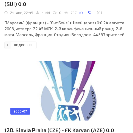
(SUI) 0:0
24-авг, 22:45
dudd
0
747
(
0
)
"Марсель" (Франция) - "Янг Бойз" (Швейцария) 0:0 24 августа
2006, четверг. 22:45 МСК. 2-й квалификационный раунд. 2-й
матч. Марсель, Франция. Стадион Велодром. 44567 зрителей
(вместимость - 60031). Судьи: Эмиль Бозиновски (Македония),
ПОДРОБНЕЕ
Тоде Тикоски (Македония), Марьян Кировски (Македония).
Резервный: Александар Ставрев (Македония). "Марсель":
Седрик Каррассо, Ренато Чивелли, Ален Кантарей, Франк
Рибери, Микаэль Пажиc (Абиб Бамого, 70), Мамаду Ньянг,
Туафилу Маулида (Уилсон Орума, 76), Сабри
2006-07
128. Slavia Praha (CZE) - FK Karvan (AZE) 0:0