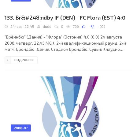
133. Br&#248;ndby IF (DEN) - FC Flora (EST) 4:0
24-авг, 22:45
dudd
0
766
(
0
)
"Брённбю" (Дания) - "Флора" (Эстония) 4:0 (0:0) 24 августа
2006, четверг. 22:45 МСК. 2-й квалификационный раунд. 2-й
матч. Брондбю, Дания. Стадион Брондбю. Судьи: Клаудио
Чиркетта (Швейцария), Антонио Луис Фернандес (Швейцария),
ПОДРОБНЕЕ
Отмар Шох (Швейцария). Резервный: Гвидо Вильдхабер
(Швейцария). "Брённбю": Микаэль Тернес, Пер Нильсен (к)
(Мортен Рассмусен, 81), Марк Ховард, Каспер Лоренцен, Ким
Даугор, Мартин Эрикссон, Мадс Йоргенсен, Джозеф Эланга,
Мортен Расмуссен (Николай Аггер, 52), Томас
2006-07