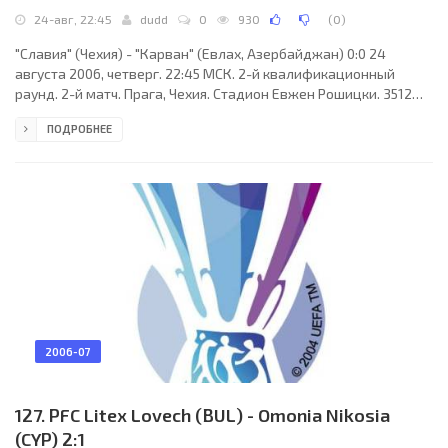
24-авг, 22:45
dudd
0
930
(
0
)
"Славия" (Чехия) - "Карван" (Евлах, Азербайджан) 0:0 24
августа 2006, четверг. 22:45 МСК. 2-й квалификационный
раунд. 2-й матч. Прага, Чехия. Стадион Евжен Рошицки. 3512
зрителей (вместимость - 19032). Судьи: Андерс Хермансен
ПОДРОБНЕЕ
(Дания), Мартин Вульфф (Дания), Хенрик Фундер Кристенсен
(Дания). Резервный: Николай Воллькварц (Дания). "Славия":
Михал Ворел, Давид Губачек, Михал Швец, Мартин Латка,
Станислав Влчек (Павел Форжт, 63), Петр Янда (Карел
Кратохвил, 71), Иво Таборски, Марек Сухи, Матей
2006-07
127. PFC Litex Lovech (BUL) - Omonia Nikosia
(CYP) 2:1