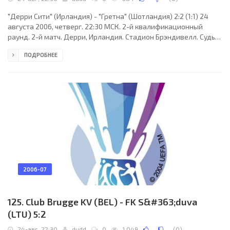
"Дерри Сити" (Ирландия) - "Гретна" (Шотландия) 2:2 (1:1) 24
августа 2006, четверг. 22:30 МСК. 2-й квалификационный
раунд. 2-й матч. Дерри, Ирландия. Стадион Брэндивелл. Судьи:
Петер Расмуссен (Дания), Хенрик Сендербю (Дания), Нильс
ПОДРОБНЕЕ
Хог (Дания). Резервный: Хеннинг Йенсен (Дания). "Дерри
Сити": Дэвид Форд, Эдди Маккаллион (к), Шон Харган, Руаидри
Хиггинс (Кевин Дири, 58), Кевин Макхью (Киран Мартин, 74),
Кен Оман, Гарет Макглинн, Барри Моллой, Марк Фаррен,
Стивен О´Флинн (Гари Бекетт, 62),
2006-07
125. Club Brugge KV (BEL) - FK S&#363;duva
(LTU) 5:2
24-авг, 22:30
dudd
0
1 049
(
0
)