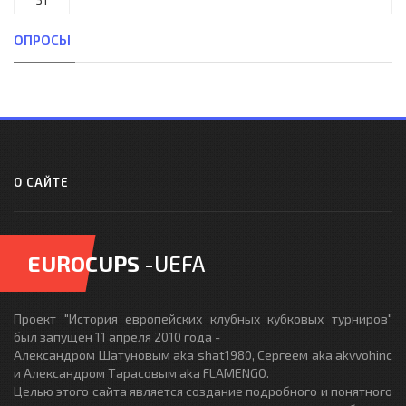
ОПРОСЫ
О САЙТЕ
EUROCUPS
-UEFA
Проект "История европейских клубных кубковых турниров"
был запущен 11 апреля 2010 года -
Александром Шатуновым aka shat1980, Сергеем aka akvvohinc
и Александром Тарасовым aka FLAMENGO.
Целью этого сайта является создание подробного и понятного