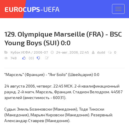
EUROCUPS
-UEFA
Откр
меню
129. Olympique Marseille (FRA) - BSC
Young Boys (SUI) 0:0
Кубок УЕФА
/
2006-07
24-авг, 2006, 22:45
dudd
0
748
(
0
)
"Марсель" (Франция) - "Янг Бойз" (Швейцария) 0:0
24 августа 2006, четверг. 22:45 МСК. 2-й квалификационный
раунд. 2-й матч. Марсель, Франция. Стадион Велодром. 44567
зрителей (вместимость - 60031).
Судьи: Эмиль Бозиновски (Македония), Тоде Тикоски
(Македония), Марьян Кировски (Македония). Резервный:
Александар Ставрев (Македония).