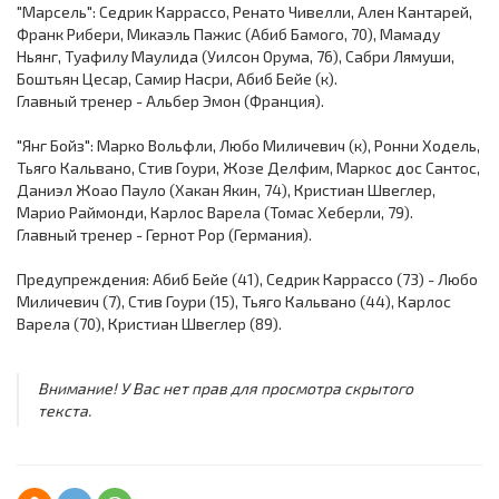
"Марсель": Седрик Каррассо, Ренато Чивелли, Ален Кантарей,
Франк Рибери, Микаэль Пажиc (Абиб Бамого, 70), Мамаду
Ньянг, Туафилу Маулида (Уилсон Орума, 76), Сабри Лямуши,
Боштьян Цесар, Самир Насри, Абиб Бейе (к).
Главный тренер - Альбер Эмон (Франция).
"Янг Бойз": Марко Вольфли, Любо Миличевич (к), Ронни Ходель,
Тьяго Кальвано, Стив Гоури, Жозе Делфим, Маркос дос Сантос,
Даниэл Жоао Пауло (Хакан Якин, 74), Кристиан Швеглер,
Марио Раймонди, Карлос Варела (Томас Хеберли, 79).
Главный тренер - Гернот Рор (Германия).
Предупреждения: Абиб Бейе (41), Седрик Каррассо (73) - Любо
Миличевич (7), Стив Гоури (15), Тьяго Кальвано (44), Карлос
Варела (70), Кристиан Швеглер (89).
Внимание! У Вас нет прав для просмотра скрытого
текста.