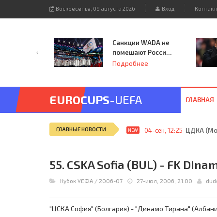
Воскресенье, 09 августа 2026
Вход
Контакт
Санкции WADA не
помешают России
принять
Подробнее
чемпионат
Европы и финал
Лиги чемпионов.
EUROCUPS
-UEFA
ГЛАВНАЯ
ГЛАВНЫЕ НОВОСТИ
04-сен, 12:25
ЦДКА (Мос
NEW
55. CSKA Sofia (BUL) - FK Dinam
Кубок УЕФА
/
2006-07
27-июл, 2006, 21:00
dud
"ЦСКА София" (Болгария) - "Динамо Тирана" (Албания)