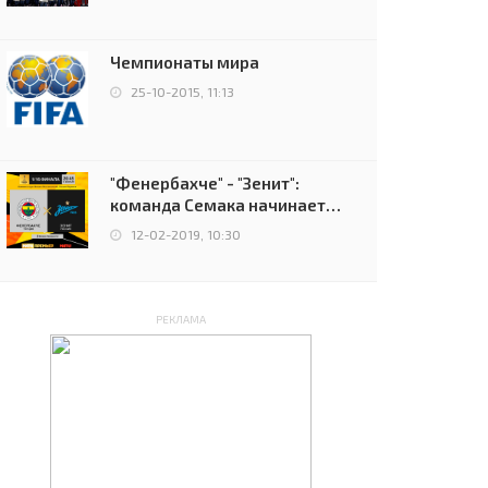
чемпионов.
Чемпионаты мира
25-10-2015, 11:13
"Фенербахче" - "Зенит":
команда Семака начинает
путь в плей-офф Лиги
12-02-2019, 10:30
Европы
РЕКЛАМА