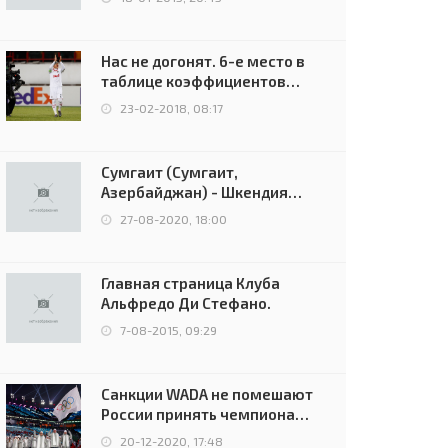
Нас не догонят. 6-е место в
таблице коэффициентов
УЕФА остаётся за Россией
23-02-2018, 08:17
Сумгаит (Сумгаит,
Азербайджан) - Шкендия
(Тетово, Северная
27-08-2020, 18:00
Македония) - 0:2 (0:0)
Главная страница Клуба
Альфредо Ди Стефано.
7-08-2015, 09:29
Санкции WADA не помешают
России принять чемпионат
Европы и финал Лиги
20-12-2020, 17:48