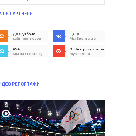
АШИ ПАРТНЕРЫ
До Футбола
5,700
сайт прогнозов
Мы Вконтакте
454
On-line результаты
Мы на Спортс.ру
MyScore.ru
ИДЕО РЕПОРТАЖИ