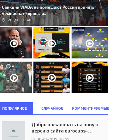
Санкции WADA не помешают России принять
чемпионат Европы и..
20-дек, 17:48
ПОПУЛЯРНОЕ
СЛУЧАЙНОЕ
КОММЕНТИРУЕМЫЕ
. HB T&#243;rshavn (FRO) -
C.F. Barcelona (ESP) - N.E.C.
Добро пожаловать на новую
T Georgia (GEO) 3:0..
Nijmegen (NED) 2:0..
версию сайта eurocups-
21-июл, 22:00
02-ноя, 20:40
uefa.ru
18-01-2015, 20:45