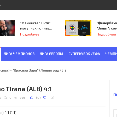
ы
"Манчестер Сити"
"Фенербахч
могут исключить
"Зенит": ко
из Лиги
Семака нач
Подробнее
Подробнее
чемпионов.
путь в пле
Лиги Европ
ЛИГА ЧЕМПИОНОВ
ЛИГА ЕВРОПЫ
СУПЕРКУБОК УЕФА
ЧЕМПИ
ква) - "Красная Заря" (Ленинград) 6:2
o Tirana (ALB) 4:1
П
d
0
666
(
0
)
 4:1 (1:1)