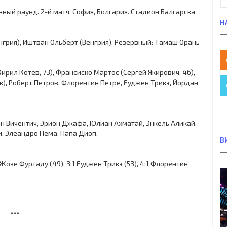
нный раунд. 2-й матч. София, Болгария. Стадион Балгарска
Н
нгрия), Иштван Ольберт (Венгрия). Резервный: Тамаш Орань
ирил Котев, 73), Франсиско Мартос (Сергей Якирович, 46),
к), Роберт Петров, Флорентин Петре, Еуджен Трикэ, Йордан
ран Вичентич, Эрион Джафа, Юлиан Ахматай, Энкель Аликай,
, Элеандро Пема, Папа Диоп.
В
:1 Жозе Фуртаду (49), 3:1 Еуджен Трикэ (53), 4:1 Флорентин
***