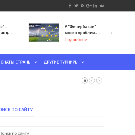
е" -
У "Фенербахче"
манда
много проблем.
инает
Но он опасен для
Подробнее
й-офф
"Зенита"
ы
ОНАТЫ СТРАНЫ
ДРУГИЕ ТУРНИРЫ
ОИСК ПО САЙТУ