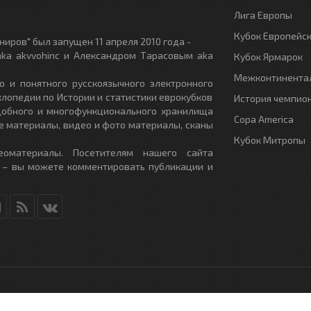
Лига Европы
Кубок Европейс
иров" был запущен 11 апреля 2010 года -
ka akvvohinc и Александром Тарасовым aka
Кубок Ярмарок
Межконтинентал
о и понятного русскоязычного электронного
клопедии по Истории и статистики еврокубков
История чемпио
удобного и многофункционального хранилища
Copa America
е материалы, видео и фото материалы, сканы
Кубок Митропы
еоматериалы. Посетителям нашего сайта
 – вы можете комментировать публикации и
RU
- All Rights Reserved.