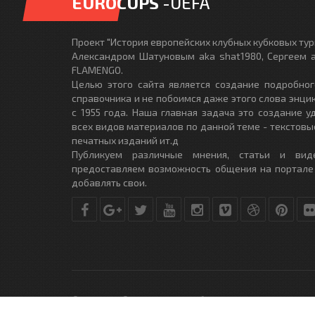
EUROCUPS
-UEFA
Проект "История европейских клубных кубковых турн
Александром Шатуновым aka shat1980, Сергеем a
FLAMENGO.
Целью этого сайта является создание подробног
справочника и не побоимся даже этого слова энци
с 1955 года. Наша главная задача это создание 
всех видов материалов по данной теме - текстовы
печатных изданий ит.д
Публикуем различные мнения, статьи и вид
предоставляем возможность общения на портале
добавлять свои.
© Copyright © 2010-2017. Разработано студией
DLE-THEME.