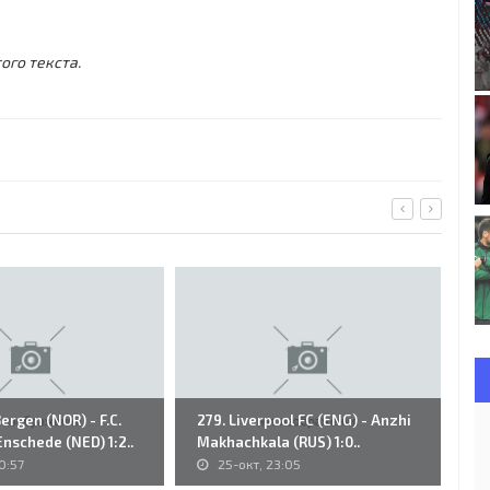
ого текста.
Bergen (NOR) - F.C.
279. Liverpool FC (ENG) - Anzhi
18
nschede (NED) 1:2..
Makhachkala (RUS) 1:0..
WI
0:57
25-окт, 23:05