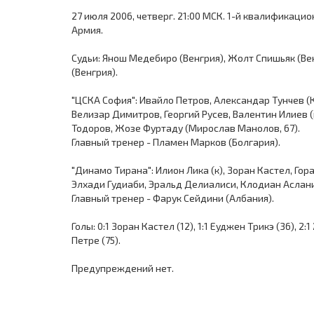
27 июля 2006, четверг. 21:00 МСК. 1-й квалификацио
Армия.
Судьи: Янош Медебиро (Венгрия), Жолт Спишьяк (Ве
(Венгрия).
"ЦСКА София": Ивайло Петров, Александар Тунчев (К
Велизар Димитров, Георгий Русев, Валентин Илиев (
Тодоров, Жозе Фуртаду (Мирослав Манолов, 67).
Главный тренер - Пламен Марков (Болгария).
"Динамо Тирана": Илион Лика (к), Зоран Кастел, Го
Элхади Гудиаби, Эральд Делиалиси, Клодиан Аслани
Главный тренер - Фарук Сейдини (Албания).
Голы: 0:1 Зоран Кастел (12), 1:1 Еуджен Трикэ (36), 2
Петре (75).
Предупреждений нет.