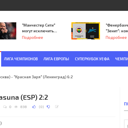
"Манчестер Сити"
"Фенербахч
могут исключить
"Зенит": ко
из Лиги
Семака нач
Подробнее
Подробнее
чемпионов.
путь в пле
Лиги Европ
ЛИГА ЧЕМПИОНОВ
ЛИГА ЕВРОПЫ
СУПЕРКУБОК УЕФА
ЧЕМПИ
ква) - "Красная Заря" (Ленинград) 6:2
asuna (ESP) 2:2
П
d
0
838
(
0
)
)