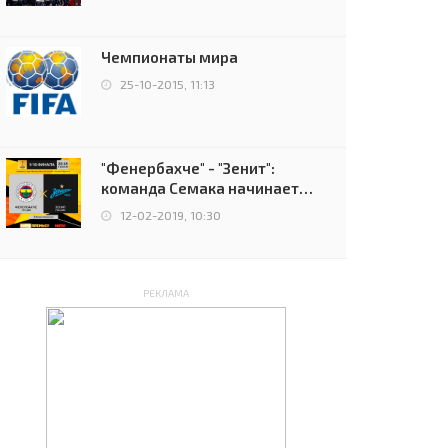
чемпионов.
Чемпионаты мира
25-10-2015, 11:13
"Фенербахче" - "Зенит":
команда Семака начинает
путь в плей-офф Лиги
12-02-2019, 10:30
Европы
РЕКЛАМА