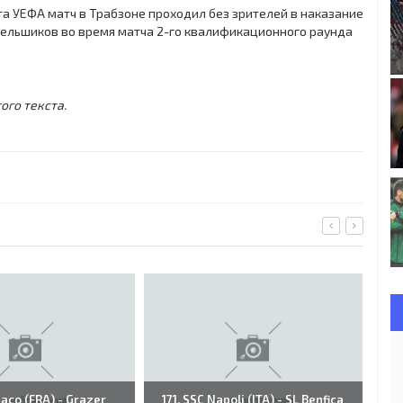
 УЕФА матч в Трабзоне проходил без зрителей в наказание
ельшиков во время матча 2-го квалификационного раунда
ого текста.
aco (FRA) - Grazer
171. SSC Napoli (ITA) - SL Benfica
S.