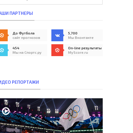
АШИ ПАРТНЕРЫ
До Футбола
5,700
сайт прогнозов
Мы Вконтакте
454
On-line результаты
Мы на Спортс.ру
MyScore.ru
ИДЕО РЕПОРТАЖИ