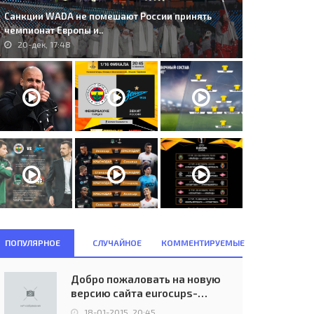
Санкции WADA не помешают России принять
чемпионат Европы и..
20-дек, 17:48
ПОПУЛЯРНОЕ
СЛУЧАЙНОЕ
КОММЕНТИРУЕМЫЕ
Добро пожаловать на новую
версию сайта eurocups-
uefa.ru
A.D. Real Sociedad de Fútbol
99. FC Dinaburg (LVA) - Bnei
18-01-2015, 20:45