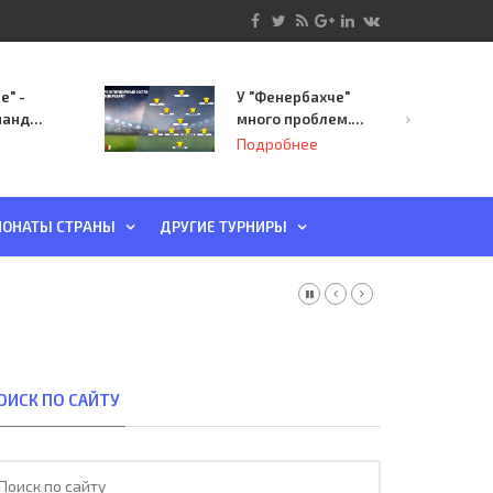
е" -
У "Фенербахче"
манда
много проблем.
инает
Но он опасен для
Подробнее
й-офф
"Зенита"
ы
ОНАТЫ СТРАНЫ
ДРУГИЕ ТУРНИРЫ
ОИСК ПО САЙТУ