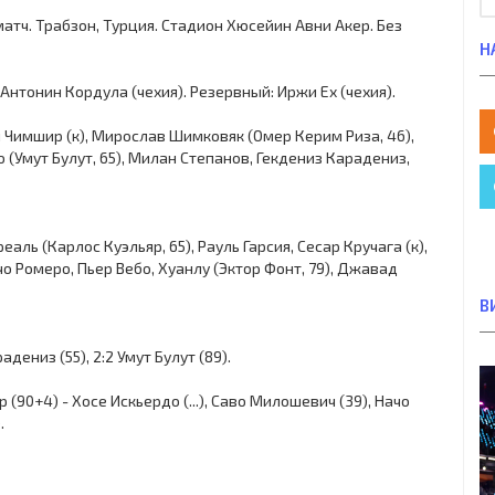
й матч. Трабзон, Турция. Стадион Хюсейин Авни Акер. Без
Н
 Антонин Кордула (чехия). Резервный: Иржи Ех (чехия).
 Чимшир (к), Мирослав Шимковяк (Омер Керим Риза, 46),
(Умут Булут, 65), Милан Степанов, Гекдениз Карадениз,
аль (Карлос Куэльяр, 65), Рауль Гарсия, Сесар Кручага (к),
о Ромеро, Пьер Вебо, Хуанлу (Эктор Фонт, 79), Джавад
В
радениз (55), 2:2 Умут Булут (89).
90+4) - Хосе Искьердо (...), Саво Милошевич (39), Начо
.