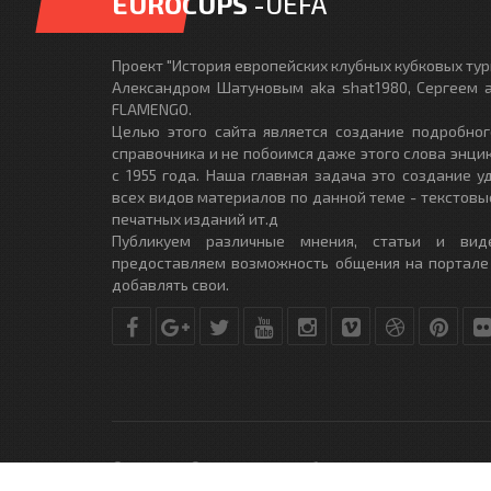
EUROCUPS
-UEFA
Проект "История европейских клубных кубковых турн
Александром Шатуновым aka shat1980, Сергеем a
FLAMENGO.
Целью этого сайта является создание подробног
справочника и не побоимся даже этого слова энци
с 1955 года. Наша главная задача это создание 
всех видов материалов по данной теме - текстовы
печатных изданий ит.д
Публикуем различные мнения, статьи и вид
предоставляем возможность общения на портале
добавлять свои.
© Copyright © 2010-2017. Разработано студией
DLE-THEME.