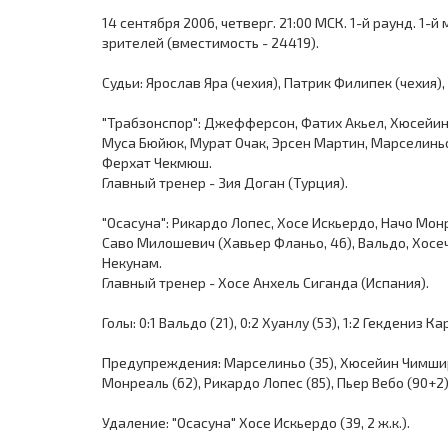
14 сентября 2006, четверг. 21:00 МСК. 1-й раунд. 1-
зрителей (вместимость - 24419).
Судьи: Ярослав Яра (чехия), Патрик Филипек (чехия),
"Трабзонспор": Джефферсон, Фатих Акьел, Хюсейин
Муса Бюйюк, Мурат Очак, Эрсен Мартин, Марселиньо 
Ферхат Чекмюш.
Главный тренер - Зия Доган (Турция).
"Осасуна": Рикардо Лопес, Хосе Искьердо, Начо Монре
Саво Милошевич (Хавьер Фланьо, 46), Вальдо, Хосеч
Некунам.
Главный тренер - Хосе Анхель Сиганда (Испания).
Голы: 0:1 Вальдо (21), 0:2 Хуанлу (53), 1:2 Гекдениз Ка
Предупреждения: Марселиньо (35), Хюсейин Чимшир (
Монреаль (62), Рикардо Лопес (85), Пьер Вебо (90+2)
Удаление: "Осасуна" Хосе Искьердо (39, 2 ж.к.).