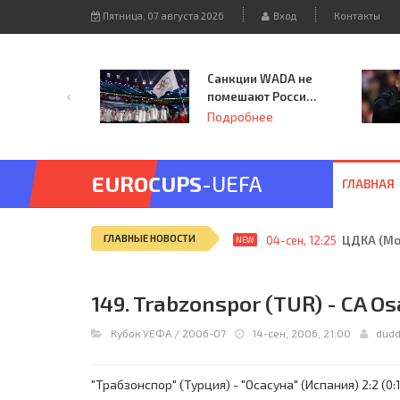
Пятница, 07 августа 2026
Вход
Контакты
Санкции WADA не
помешают России
принять
Подробнее
чемпионат
Европы и финал
Лиги чемпионов.
EUROCUPS
-UEFA
ГЛАВНАЯ
ГЛАВНЫЕ НОВОСТИ
04-сен, 12:25
ЦДКА (Мос
NEW
149. Trabzonspor (TUR) - CA Os
Кубок УЕФА
/
2006-07
14-сен, 2006, 21:00
dud
"Трабзонспор" (Турция) - "Осасуна" (Испания) 2:2 (0:1