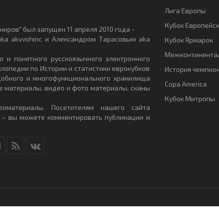
Лига Европы
Кубок Европейс
иров" был запущен 11 апреля 2010 года -
ka akvvohinc и Александром Тарасовым aka
Кубок Ярмарок
Межконтинентал
о и понятного русскоязычного электронного
клопедии по Истории и статистики еврокубков
История чемпио
удобного и многофункционального хранилища
Copa America
е материалы, видео и фото материалы, сканы
Кубок Митропы
еоматериалы. Посетителям нашего сайта
 – вы можете комментировать публикации и
RU
- All Rights Reserved.