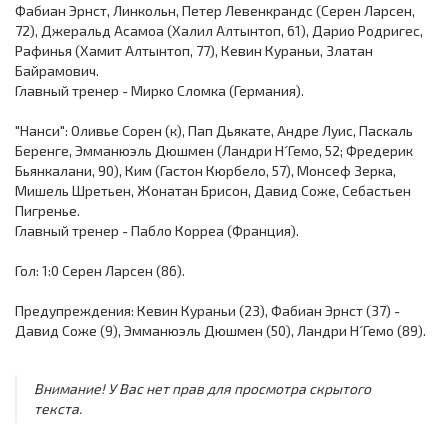
Фабиан Эрнст, Линкольн, Петер Левенкрандс (Серен Ларсен,
72), Джеральд Асамоа (Халил Алтынтоп, 61), Дарио Родригес,
Рафинья (Хамит Алтынтоп, 77), Кевин Кураньи, Златан
Байрамович.
Главный тренер - Мирко Сломка (Германия).
"Нанси": Оливье Сорен (к), Пап Дьякате, Андре Луис, Паскаль
Беренге, Эмманюэль Дюшмен (Ландри Н´Гемо, 52; Фредерик
Бьянкалани, 90), Ким (Гастон Кюрбело, 57), Монсеф Зерка,
Мишель Шретьен, Жонатан Брисон, Давид Соже, Себастьен
Пигренье.
Главный тренер - Пабло Корреа (Франция).
Гол: 1:0 Серен Ларсен (86).
Предупреждения: Кевин Кураньи (23), Фабиан Эрнст (37) -
Давид Соже (9), Эмманюэль Дюшмен (50), Ландри Н´Гемо (89).
Внимание! У Вас нет прав для просмотра скрытого
текста.