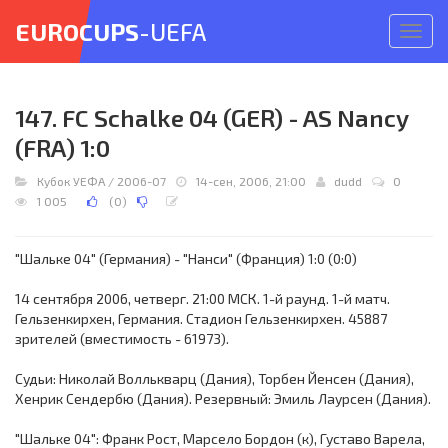
EUROCUPS
-UEFA
Откр
меню
147. FC Schalke 04 (GER) - AS Nancy
(FRA) 1:0
Кубок УЕФА
/
2006-07
14-сен, 2006, 21:00
dudd
0
1 005
(
0
)
"Шальке 04" (Германия) - "Нанси" (Франция) 1:0 (0:0)
14 сентября 2006, четверг. 21:00 МСК. 1-й раунд. 1-й матч.
Гельзенкирхен, Германия. Стадион Гельзенкирхен. 45887
зрителей (вместимость - 61973).
Судьи: Николай Воллькварц (Дания), Торбен Йенсен (Дания),
Хенрик Сендербю (Дания). Резервный: Эмиль Лаурсен (Дания).
"Шальке 04": Франк Рост, Марсело Бордон (к), Густаво Варела,