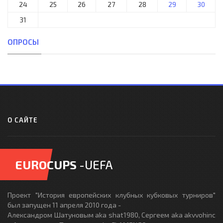
24
25
26
27
28
29
30
31
ОПРОСЫ
О САЙТЕ
EUROCUPS
-UEFA
Проект "История европейских клубных кубковых турниров"
был запущен 11 апреля 2010 года -
Александром Шатуновым aka shat1980, Сергеем aka akvvohinc