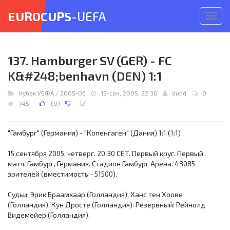
EUROCUPS
-UEFA
Откр
меню
137. Hamburger SV (GER) - FC
K&#248;benhavn (DEN) 1:1
Кубок УЕФА
/
2005-06
15-сен, 2005, 22:30
dudd
0
745
(
0
)
"Гамбург" (Германия) - "Копенгаген" (Дания) 1:1 (1:1)
15 сентября 2005, четверг. 20:30 CET. Первый круг. Первый
матч. Гамбург, Германия. Стадион Гамбург Арена. 43085
зрителей (вместимость - 51500).
Судьи: Эрик Браамхаар (Голландия), Ханс тен Хоове
(Голландия), Кун Дросте (Голландия). Резервный: Рейнолд
Видемейер (Голландия).