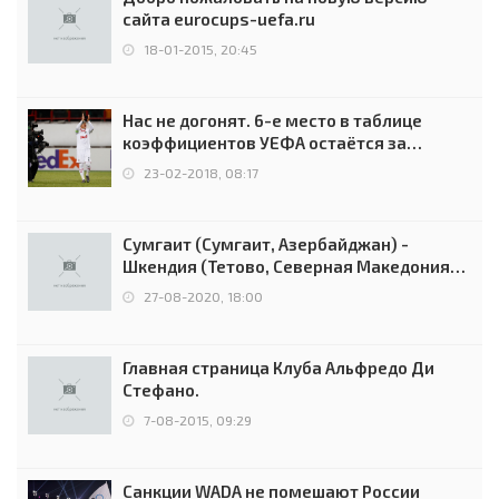
сайта eurocups-uefa.ru
18-01-2015, 20:45
Нас не догонят. 6-е место в таблице
коэффициентов УЕФА остаётся за
Россией
23-02-2018, 08:17
Сумгаит (Сумгаит, Азербайджан) -
Шкендия (Тетово, Северная Македония) -
0:2 (0:0)
27-08-2020, 18:00
Главная страница Клуба Альфредо Ди
Стефано.
7-08-2015, 09:29
Санкции WADA не помешают России