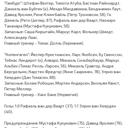
"Гамбург": Штефан Вехтер, Тимоти Атуба, Бастиан Райнхардт,
Даниэль ван Буйтен (к), Мехди Махдавикиа, Бенджамин Лаут,
Давид Яролим, Рене Клингбайль (Петр Троховски, 58), Ги
Демель (Рето Циглер, 87), Рафаэль ван дер Ваарт, Наохиро
Такахара (Мустафа Кукукович, 58).
Запасные: Саша Кирштайн, Маркус Карл, Фолькер Шмидт,
Александер Лаас.
Главный тренер - Томас Долль (Германия).
"Копенгаген": Йеспер Кристиансен, Ларс Якобсен, Бу Свенссон,
Тобиас Линдерот (к), Алваро, Микаэль Сильбербауэр, Маркус
Альбек (Томас Релль-Ларсен, 56), Микаэль Гравгор, Андре
Бергдельмо, Карстен Фредгор (Янне Сааринен, 78), Элрио ван
Хеерден (Дан Томасен, 88).
Запасные: Болаж Робоцки, Мортен Андерсен, Вилльям Квист,
Петер Меллер.
Главный тренер - Ханс Баке (Норвегия).
Голы: 1:0 Рафаэль ван дер Ваарт (37), 1:1 Элрио ван Хеерден
(40).
Предупреждения: Мустафа Кукукович (75), Давид Яролим (79),