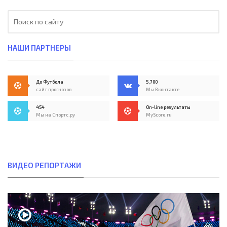
НАШИ ПАРТНЕРЫ
До Футбола
5,700
сайт прогнозов
Мы Вконтакте
454
On-line результаты
Мы на Спортс.ру
MyScore.ru
ВИДЕО РЕПОРТАЖИ