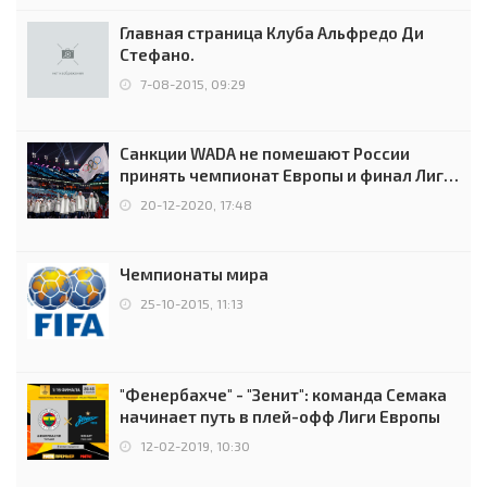
Главная страница Клуба Альфредо Ди
Стефано.
7-08-2015, 09:29
Санкции WADA не помешают России
принять чемпионат Европы и финал Лиги
чемпионов.
20-12-2020, 17:48
Чемпионаты мира
25-10-2015, 11:13
"Фенербахче" - "Зенит": команда Семака
начинает путь в плей-офф Лиги Европы
12-02-2019, 10:30