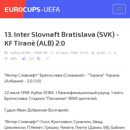
EUROCUPS
-UEFA
Откр
меню
13. Inter Slovnaft Bratislava (SVK) -
KF Tiranë (ALB) 2:0
Кубок УЕФА
/
1998-99
22-июл, 1998, 21:00
dudd
0
685
(
0
)
"Интер Словнафт" Братислава (Словакия) - "Тирана" Тирана
(Албания) - 2:0 (1:0)
22 июля 1998. Кубок УЕФА. 1 Квалификационный раунд. 1 матч.
Братислава. Стадион "Пасиенки". 8000 зрителей.
Судья: Иван Добринов (Болгария).
"Интер Словнафт": Гилл, Кратохвил, Суханчок, Овад,
Цмилянски, П.Немет, Грешко, Чинеге, Пинте (Данко, 68), Бабнич