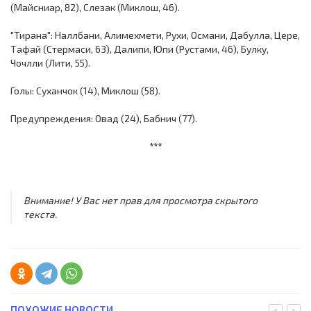
(Майсниар, 82), Слезак (Миклош, 46).
"Тирана": Наллбани, Алимехмети, Рухи, Османи, Дабулла, Цере,
Тафай (Стермаси, 63), Далипи, Юпи (Рустами, 46), Булку,
Чочлли (Лити, 55).
Голы: Суханчок (14), Миклош (58).
Предупреждения: Овад (24), Бабнич (77).
***
Внимание! У Вас нет прав для просмотра скрытого
текста.
ПОХОЖИЕ НОВОСТИ