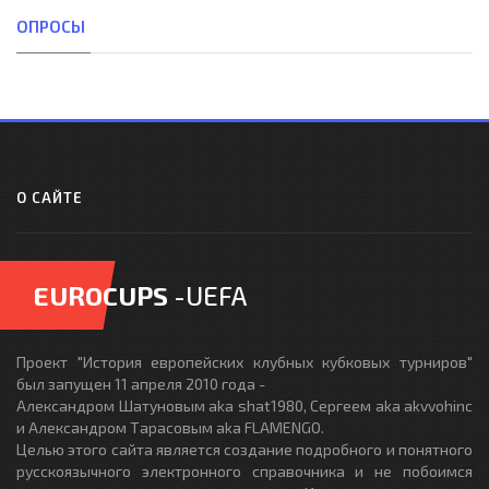
ОПРОСЫ
О САЙТЕ
EUROCUPS
-UEFA
Проект "История европейских клубных кубковых турниров"
был запущен 11 апреля 2010 года -
Александром Шатуновым aka shat1980, Сергеем aka akvvohinc
и Александром Тарасовым aka FLAMENGO.
Целью этого сайта является создание подробного и понятного
русскоязычного электронного справочника и не побоимся