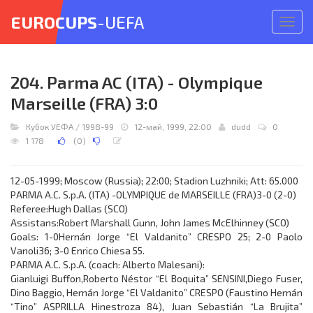
EUROCUPS
-UEFA
Откр
меню
204. Parma AC (ITA) - Olympique
Marseille (FRA) 3:0
Кубок УЕФА
/
1998-99
12-май, 1999, 22:00
dudd
0
1 178
(
0
)
12-05-1999; Moscow (Russia); 22:00; Stadion Luzhniki; Att: 65.000
PARMA A.C. S.p.A. (ITA) -OLYMPIQUE de MARSEILLE (FRA)3-0 (2-0)
Referee:Hugh Dallas (SCO)
Assistans:Robert Marshall Gunn, John James McElhinney (SCO)
Goals: 1-0Hernán Jorge “El Valdanito” CRESPO 25; 2-0 Paolo
Vanoli36; 3-0 Enrico Chiesa 55.
PARMA A.C. S.p.A. (coach: Alberto Malesani):
Gianluigi Buffon,Roberto Néstor “El Boquita” SENSINI,Diego Fuser,
Dino Baggio, Hernán Jorge “El Valdanito” CRESPO (Faustino Hernán
“Tino” ASPRILLA Hinestroza 84), Juan Sebastián “La Brujita”