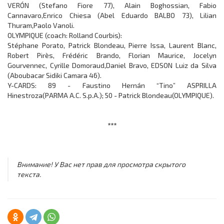
VERÓN (Stefano Fiore 77), Alain Boghossian, Fabio
Cannavaro,Enrico Chiesa (Abel Eduardo BALBO 73), Lilian
Thuram,Paolo Vanoli.
OLYMPIQUE (coach: Rolland Courbis):
Stéphane Porato, Patrick Blondeau, Pierre Issa, Laurent Blanc,
Robert Pirès, Frédéric Brando, Florian Maurice, Jocelyn
Gourvennec, Cyrille Domoraud,Daniel Bravo, EDSON Luiz da Silva
(Aboubacar Sidiki Camara 46).
Y-CARDS: 89 - Faustino Hernán “Tino” ASPRILLA
Hinestroza(PARMA A.C. S.p.A.); 50 - Patrick Blondeau(OLYMPIQUE).
***
Внимание! У Вас нет прав для просмотра скрытого
текста.