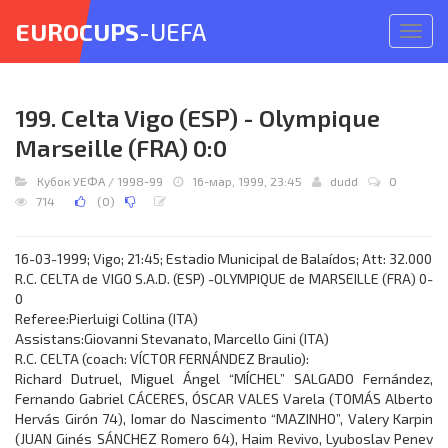
EUROCUPS
-UEFA
Откр
меню
199. Celta Vigo (ESP) - Olympique
Marseille (FRA) 0:0
Кубок УЕФА
/
1998-99
16-мар, 1999, 23:45
dudd
0
714
(
0
)
16-03-1999; Vigo; 21:45; Estadio Municipal de Balaídos; Att: 32.000
R.C. CELTA de VIGO S.A.D. (ESP) -OLYMPIQUE de MARSEILLE (FRA) 0-
0
Referee:Pierluigi Collina (ITA)
Assistans:Giovanni Stevanato, Marcello Gini (ITA)
R.C. CELTA (coach: VÍCTOR FERNÁNDEZ Braulio):
Richard Dutruel, Miguel Ángel “MÍCHEL” SALGADO Fernández,
Fernando Gabriel CÁCERES, ÓSCAR VALES Varela (TOMÁS Alberto
Hervás Girón 74), Iomar do Nascimento “MAZINHO”, Valery Karpin
(JUAN Ginés SÁNCHEZ Romero 64), Haim Revivo, Lyuboslav Penev