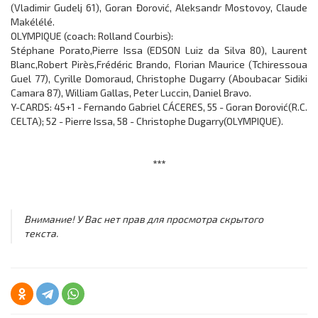
(Vladimir Gudelj 61), Goran Đorović, Aleksandr Mostovoy, Claude
Makélélé.
OLYMPIQUE (coach: Rolland Courbis):
Stéphane Porato,Pierre Issa (EDSON Luiz da Silva 80), Laurent
Blanc,Robert Pirès,Frédéric Brando, Florian Maurice (Tchiressoua
Guel 77), Cyrille Domoraud, Christophe Dugarry (Aboubacar Sidiki
Camara 87), William Gallas, Peter Luccin, Daniel Bravo.
Y-CARDS: 45+1 - Fernando Gabriel CÁCERES, 55 - Goran Đorović(R.C.
CELTA); 52 - Pierre Issa, 58 - Christophe Dugarry(OLYMPIQUE).
***
Внимание! У Вас нет прав для просмотра скрытого
текста.