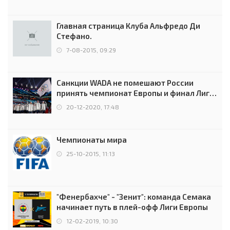
Главная страница Клуба Альфредо Ди
Стефано.
7-08-2015, 09:29
Санкции WADA не помешают России
принять чемпионат Европы и финал Лиги
чемпионов.
20-12-2020, 17:48
Чемпионаты мира
25-10-2015, 11:13
"Фенербахче" - "Зенит": команда Семака
начинает путь в плей-офф Лиги Европы
12-02-2019, 10:30