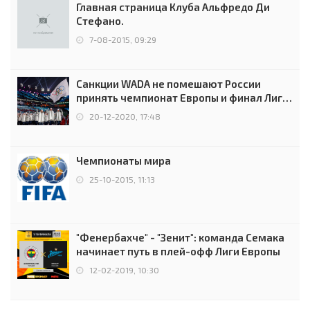
Главная страница Клуба Альфредо Ди
Стефано.
7-08-2015, 09:29
Санкции WADA не помешают России
принять чемпионат Европы и финал Лиги
чемпионов.
20-12-2020, 17:48
Чемпионаты мира
25-10-2015, 11:13
"Фенербахче" - "Зенит": команда Семака
начинает путь в плей-офф Лиги Европы
12-02-2019, 10:30