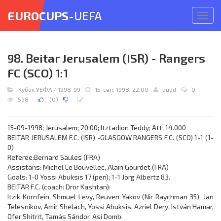
EUROCUPS
-UEFA
Откр
меню
98. Beitar Jerusalem (ISR) - Rangers
FC (SCO) 1:1
Кубок УЕФА
/
1998-99
15-сен, 1998, 22:00
dudd
0
598
(
0
)
15-09-1998; Jerusalem; 20:00; Itztadion Teddy; Att: 14.000
BEITAR JERUSALEM F.C. (ISR) -GLASGOW RANGERS F.C. (SCO) 1-1 (1-
0)
Referee:Bernard Saules (FRA)
Assistans: Michel Le Bouvellec, Alain Gourdet (FRA)
Goals: 1-0 Yossi Abuksis 17 (pen); 1-1 Jörg Albertz 83.
BEITAR F.C. (coach: Dror Kashtan):
Itzik Kornfein, Shmuel Levy, Reuven Yakov (Nir Raychman 35), Jan
Telesnikov, Amir Shelach, Yossi Abuksis, Azriel Dery, István Hamar,
Ofer Shitrit, Tamás Sándor, Asi Domb.