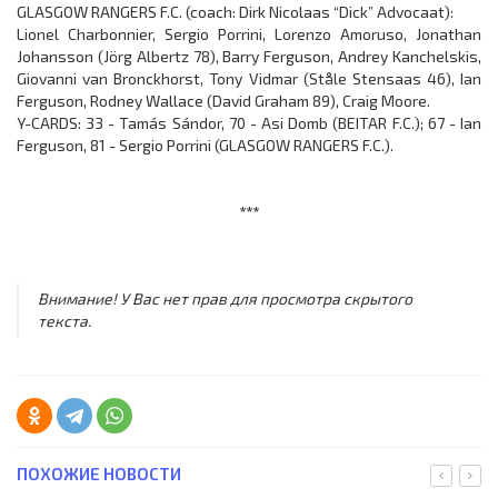
GLASGOW RANGERS F.C. (coach: Dirk Nicolaas “Dick” Advocaat):
Lionel Charbonnier, Sergio Porrini, Lorenzo Amoruso, Jonathan
Johansson (Jörg Albertz 78), Barry Ferguson, Andrey Kanchelskis,
Giovanni van Bronckhorst, Tony Vidmar (Ståle Stensaas 46), Ian
Ferguson, Rodney Wallace (David Graham 89), Craig Moore.
Y-CARDS: 33 - Tamás Sándor, 70 - Asi Domb (BEITAR F.C.); 67 - Ian
Ferguson, 81 - Sergio Porrini (GLASGOW RANGERS F.C.).
***
Внимание! У Вас нет прав для просмотра скрытого
текста.
ПОХОЖИЕ НОВОСТИ