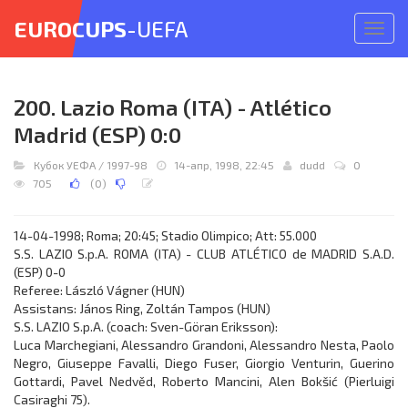
EUROCUPS
-UEFA
Откр
меню
200. Lazio Roma (ITA) - Atlético
Madrid (ESP) 0:0
Кубок УЕФА
/
1997-98
14-апр, 1998, 22:45
dudd
0
705
(
0
)
14-04-1998; Roma; 20:45; Stadio Olimpico; Att: 55.000
S.S. LAZIO S.p.A. ROMA (ITA) - CLUB ATLÉTICO de MADRID S.A.D.
(ESP) 0-0
Referee: László Vágner (HUN)
Assistans: János Ring, Zoltán Tampos (HUN)
S.S. LAZIO S.p.A. (coach: Sven-Göran Eriksson):
Luca Marchegiani, Alessandro Grandoni, Alessandro Nesta, Paolo
Negro, Giuseppe Favalli, Diego Fuser, Giorgio Venturin, Guerino
Gottardi, Pavel Nedvěd, Roberto Mancini, Alen Bokšić (Pierluigi
Casiraghi 75).