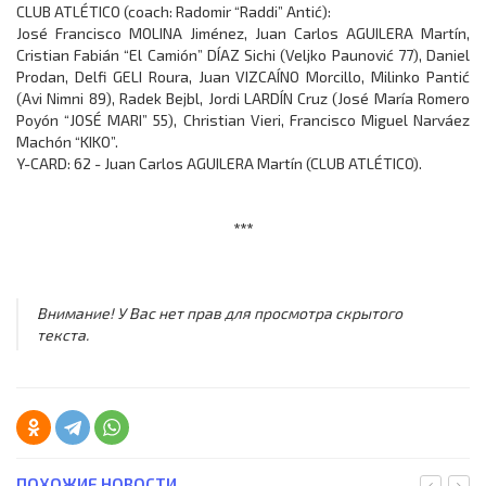
CLUB ATLÉTICO (coach: Radomir “Raddi” Antić):
José Francisco MOLINA Jiménez, Juan Carlos AGUILERA Martín,
Cristian Fabián “El Camión” DÍAZ Sichi (Veljko Paunović 77), Daniel
Prodan, Delfi GELI Roura, Juan VIZCAÍNO Morcillo, Milinko Pantić
(Avi Nimni 89), Radek Bejbl, Jordi LARDÍN Cruz (José María Romero
Poyón “JOSÉ MARI” 55), Christian Vieri, Francisco Miguel Narváez
Machón “KIKO”.
Y-CARD: 62 - Juan Carlos AGUILERA Martín (CLUB ATLÉTICO).
***
Внимание! У Вас нет прав для просмотра скрытого
текста.
ПОХОЖИЕ НОВОСТИ