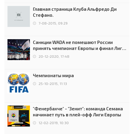
Главная страница Клуба Альфредо Ди
Стефано.
7-08-2015, 09:29
Санкции WADA не помешают России
принять чемпионат Европы и финал Лиги
чемпионов.
20-12-2020, 17:48
Чемпионаты мира
25-10-2015, 11:13
"Фенербахче" - "Зенит": команда Семака
начинает путь в плей-офф Лиги Европы
12-02-2019, 10:30