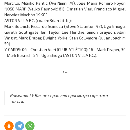
Morcillo, Milinko Pantić (Avi Nimni 74), José María Romero Poyón
“JOSÉ MARI” (Veljko Paunović 61), Christian Vieri, Francisco Miguel
Narváez Machón “KIKO”.
ASTON VILLA F.C. (coach: Brian Little):
Mark Bosnich, Riccardo Scimeca (Steve Staunton 42), Ugo Ehiogu,
Gareth Southgate, Ian Taylor, Lee Hendrie, Simon Grayson, Alan
Wright, Mark Draper, Dwight Yorke, Stan Collymore (Julian Joachim
50).
Y-CARDS: 06 - Christian Vieri (CLUB ATLÉTICO); 16 - Mark Draper, 30
- Mark Bosnich, 54 - Ugo Ehiogu (ASTON VILLA F.C.).
***
Внимание! У Вас нет прав для просмотра скрытого
текста.