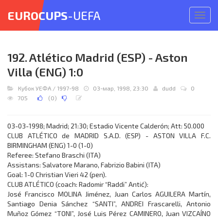
EUROCUPS
-UEFA
Откр
меню
192. Atlético Madrid (ESP) - Aston
Villa (ENG) 1:0
Кубок УЕФА
/
1997-98
03-мар, 1998, 23:30
dudd
0
705
(
0
)
03-03-1998; Madrid; 21:30; Estadio Vicente Calderón; Att: 50.000
CLUB ATLÉTICO de MADRID S.A.D. (ESP) - ASTON VILLA F.C.
BIRMINGHAM (ENG) 1-0 (1-0)
Referee: Stefano Braschi (ITA)
Assistans: Salvatore Marano, Fabrizio Babini (ITA)
Goal: 1-0 Christian Vieri 42 (pen).
CLUB ATLÉTICO (coach: Radomir “Raddi” Antić):
José Francisco MOLINA Jiménez, Juan Carlos AGUILERA Martín,
Santiago Denia Sánchez “SANTI”, ANDREI Frascarelli, Antonio
Muñoz Gómez “TONI”, José Luis Pérez CAMINERO, Juan VIZCAÍNO