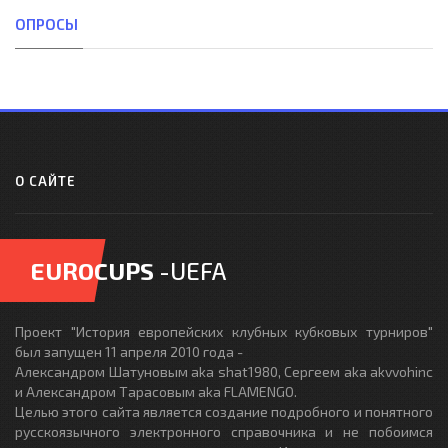
ОПРОСЫ
О САЙТЕ
EUROCUPS
-UEFA
Проект "История европейских клубных кубковых турниров"
был запущен 11 апреля 2010 года -
Александром Шатуновым aka shat1980, Сергеем aka akvvohinc
и Александром Тарасовым aka FLAMENGO.
Целью этого сайта является создание подробного и понятного
русскоязычного электронного справочника и не побоимся