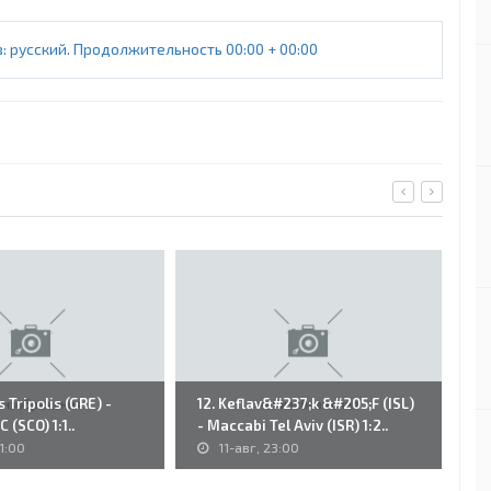
русский. Продолжительность 00:00 + 00:00
 Tripolis (GRE) -
12. Keflav&#237;k &#205;F (ISL)
81
 (SCO) 1:1..
- Maccabi Tel Aviv (ISR) 1:2..
Di
1:00
11-авг, 23:00