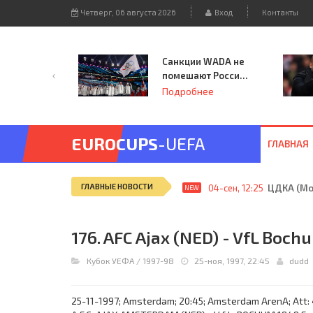
Четверг, 06 августа 2026
Вход
Контакты
Санкции WADA не
помешают России
принять
Подробнее
чемпионат
Европы и финал
Лиги чемпионов.
EUROCUPS
-UEFA
ГЛАВНАЯ
ГЛАВНЫЕ НОВОСТИ
04-сен, 12:25
ЦДКА (Мос
NEW
176. AFC Ajax (NED) - VfL Boch
Кубок УЕФА
/
1997-98
25-ноя, 1997, 22:45
dudd
25-11-1997; Amsterdam; 20:45; Amsterdam ArenA; Att: