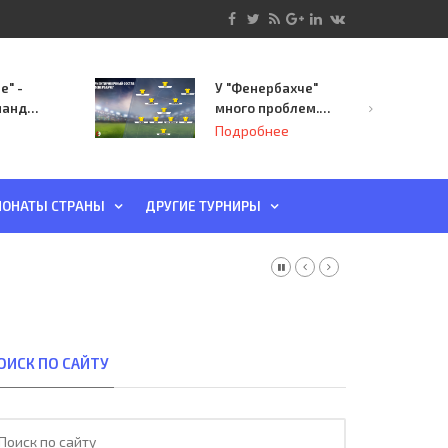
е" -
У "Фенербахче"
манда
много проблем.
инает
Но он опасен для
Подробнее
й-офф
"Зенита"
ы
ОНАТЫ СТРАНЫ
ДРУГИЕ ТУРНИРЫ
ОИСК ПО САЙТУ