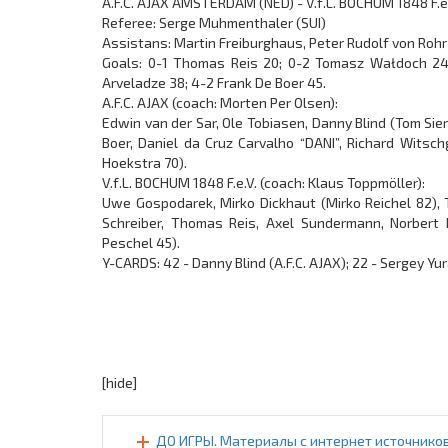
A.F.C. AJAX AMSTERDAM (NED) - V.f.L. BOCHUM 1848 F.e.
Referee: Serge Muhmenthaler (SUI)
Assistans: Martin Freiburghaus, Peter Rudolf von Rohr 
Goals: 0-1 Thomas Reis 20; 0-2 Tomasz Wałdoch 24;
Arveladze 38; 4-2 Frank De Boer 45.
A.F.C. AJAX (coach: Morten Per Olsen):
Edwin van der Sar, Ole Tobiasen, Danny Blind (Tom Sie
Boer, Daniel da Cruz Carvalho “DANI”, Richard Witsch
Hoekstra 70).
V.f.L. BOCHUM 1848 F.e.V. (coach: Klaus Toppmöller):
Uwe Gospodarek, Mirko Dickhaut (Mirko Reichel 82),
Schreiber, Thomas Reis, Axel Sundermann, Norbert
Peschel 45).
Y-CARDS: 42 - Danny Blind (A.F.C. AJAX); 22 - Sergey Yur
[hide]
ДО ИГРЫ. Материалы с интернет источников