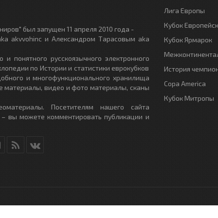
Лига Европы
Кубок Европейс
иров" был запущен 11 апреля 2010 года -
ka akvvohinc и Александром Тарасовым aka
Кубок Ярмарок
Межконтинентал
о и понятного русскоязычного электронного
клопедии по Истории и статистики еврокубков
История чемпио
удобного и многофункционального хранилища
Copa America
е материалы, видео и фото материалы, сканы
Кубок Митропы
еоматериалы. Посетителям нашего сайта
 – вы можете комментировать публикации и
RU
- All Rights Reserved.