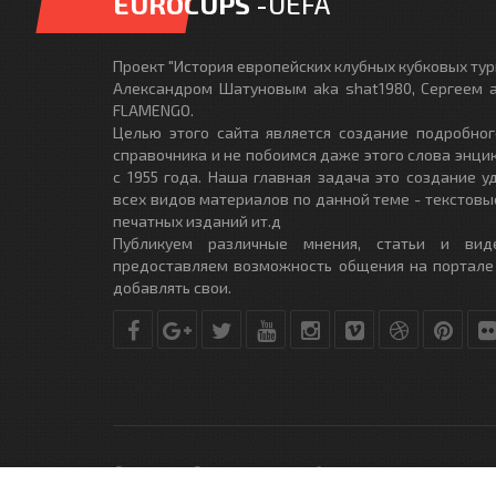
EUROCUPS
-UEFA
Проект "История европейских клубных кубковых турн
Александром Шатуновым aka shat1980, Сергеем a
FLAMENGO.
Целью этого сайта является создание подробног
справочника и не побоимся даже этого слова энци
с 1955 года. Наша главная задача это создание 
всех видов материалов по данной теме - текстовы
печатных изданий ит.д
Публикуем различные мнения, статьи и вид
предоставляем возможность общения на портале
добавлять свои.
© Copyright © 2010-2017. Разработано студией
DLE-THEME.