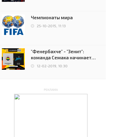
чемпионов.
Чемпионаты мира
25-10-2015, 11:13
"Фенербахче" - "Зенит":
команда Семака начинает
путь в плей-офф Лиги
12-02-2019, 10:30
Европы
РЕКЛАМА