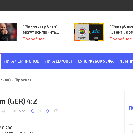
"Манчестер Сити"
"Фенербахч
могут исключить
"Зенит": ко
из Лиги
Семака нач
Подробнее
Подробнее
чемпионов.
путь в пле
Лиги Европ
ЛИГА ЧЕМПИОНОВ
ЛИГА ЕВРОПЫ
СУПЕРКУБОК УЕФА
ЧЕМПИ
ква) - "Красная Заря" (Ленинград) 6:2
um (GER) 4:2
П
0
572
(
0
)
 48.200