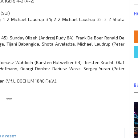
V. (GER) 4-2 (4-2)
(SUI)
Н
 1-2 Michael Laudrup 34; 2-2 Michael Laudrup 35; 3-2 Shota
r 45), Sunday Oliseh (Andrzej Rudy 84), Frank De Boer, Ronald De
ge, Tijani Babangida, Shota Arveladze, Michael Laudrup (Peter
 Tomasz Wałdoch (Karsten Hutwelker 63), Torsten Kracht, Olaf
 Hofmann, Georgi Donkov, Dariusz Wosz, Sergey Yuran (Peter
an (V.f.L. BOCHUM 1848 F.e.V.).
В
***
 и газет