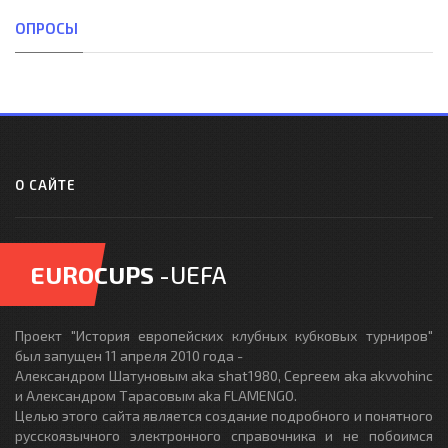
ОПРОСЫ
О САЙТЕ
EUROCUPS
-UEFA
Проект "История европейских клубных кубковых турниров"
был запущен 11 апреля 2010 года -
Александром Шатуновым aka shat1980, Сергеем aka akvvohinc
и Александром Тарасовым aka FLAMENGO.
Целью этого сайта является создание подробного и понятного
русскоязычного электронного справочника и не побоимся