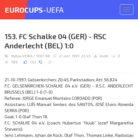
EUROCUPS
-UEFA
Откр
меню
153. FC Schalke 04 (GER) - RSC
Anderlecht (BEL) 1:0
Кубок УЕФА
/
1997-98
21-окт, 1997, 22:45
dudd
0
789
(
0
)
21-10-1997; Gelsenkirchen; 20:45; Parkstadion; Att: 56.824
F.C. GELSENKIRCHEN-SCHALKE 04 e.V. (GER) - R.S.C. ANDERLECHT
BRUSSELS (BEL) 1-0 (1-0)
Referee: JORGE Emanuel Monteiro COROADO (POR)
Assistans: LUÍS Manuel Simões dos SANTOS, JOSÉ Elviro Almeida
SERRA (POR)
Goal: 1-0 Olaf Thon 18.
F.C. SCHALKE 04 e.V. (coach: Hubertus “Huub” Jozef Margaretha
Stevens):
Jens Lehmann, Johan de Kock, Olaf Thon, Thomas Linke, Radoslav