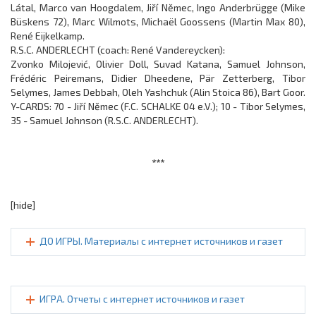
Látal, Marco van Hoogdalem, Jiří Němec, Ingo Anderbrügge (Mike
Büskens 72), Marc Wilmots, Michaël Goossens (Martin Max 80),
René Eijkelkamp.
R.S.C. ANDERLECHT (coach: René Vandereycken):
Zvonko Milojević, Olivier Doll, Suvad Katana, Samuel Johnson,
Frédéric Peiremans, Didier Dheedene, Pär Zetterberg, Tibor
Selymes, James Debbah, Oleh Yashchuk (Alin Stoica 86), Bart Goor.
Y-CARDS: 70 - Jiří Němec (F.C. SCHALKE 04 e.V.); 10 - Tibor Selymes,
35 - Samuel Johnson (R.S.C. ANDERLECHT).
***
[hide]
ДО ИГРЫ. Материалы с интернет источников и газет
ИГРА. Отчеты с интернет источников и газет